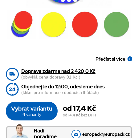
Přečíst si více
Doprava zdarma nad 2 420,0 Kč
(obvyklá cena dopravy 91 Kč )
Objednejte do 12:00, odešleme dnes
(klikni pro informaci o dodacích lhůtách)
od 17,4 Kč
Vybrat variantu
4 varianty
od 14,4 Kč
bez DPH
Rádi
europack@europack.cz
poradíme