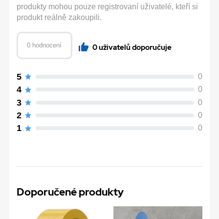
produkty mohou pouze registrovaní uživatelé, kteří si
produkt reálně zakoupili.
0 hodnocení
0 uživatelů doporučuje
5
0
4
0
3
0
2
0
1
0
Doporučené produkty