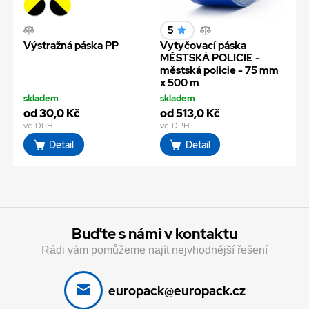
5
Výstražná páska PP
Vytyčovací páska
MĚSTSKÁ POLICIE -
městská policie - 75 mm
x 500 m
skladem
skladem
od 30,0 Kč
od 513,0 Kč
vč. DPH
vč. DPH
Detail
Detail
Buďte s námi v kontaktu
Rádi vám pomůžeme najít nejvhodnější řešení
europack@europack.cz