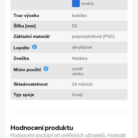
modrá
Tvar výseku
kolečko
Šířka [mm]
50
Základní materiál
polyvinylchlorid (PVC)
akrylátové
Lepidlo
Značka
Heskins
uvnitř
Místo použití
venku
Skladovatelnost
24 měsíců
Typ spoje
trvalý
Hodnocení produktu
Hodnocení pochází od ověřených uživatelů. Hodnotit