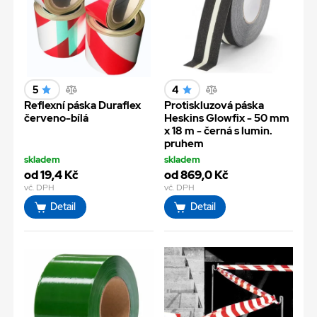
5
4
Reflexní páska Duraflex
Protiskluzová páska
červeno-bílá
Heskins Glowfix - 50 mm
x 18 m - černá s lumin.
pruhem
skladem
skladem
od 19,4 Kč
od 869,0 Kč
vč. DPH
vč. DPH
Detail
Detail