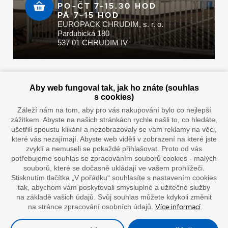
PO-ČT 7-15.30 HOD
PÁ 7-15 HOD
EUROPACK CHRUDIM, s. r. o.
Pardubická 180
537 01 CHRUDIM IV
Zaplatit u nás můžete hotově i online
Aby web fungoval tak, jak ho znáte (souhlas
s cookies)
Záleží nám na tom, aby pro vás nakupování bylo co nejlepší
zážitkem. Abyste na našich stránkách rychle našli to, co hledáte,
Doprava vaším oblíbeným dopravcem
ušetřili spoustu klikání a nezobrazovaly se vám reklamy na věci,
které vás nezajímají. Abyste web viděli v zobrazení na které jste
zvyklí a nemuseli se pokaždé přihlašovat. Proto od vás
potřebujeme souhlas se zpracováním souborů cookies - malých
souborů, které se dočasně ukládají ve vašem prohlížeči.
Stisknutím tlačítka „V pořádku“ souhlasíte s nastavením cookies
tak, abychom vám poskytovali smysluplné a užitečné služby
na základě vašich údajů. Svůj souhlas můžete kdykoli změnit
Více informací
na stránce zpracování osobních údajů.
”Lepíme s jistotou”