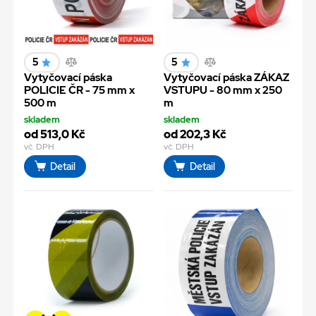
5
5
Vytyčovací páska
Vytyčovací páska ZÁKAZ
POLICIE ČR - 75 mm x
VSTUPU - 80 mm x 250
500 m
m
skladem
skladem
od 513,0 Kč
od 202,3 Kč
vč. DPH
vč. DPH
Detail
Detail