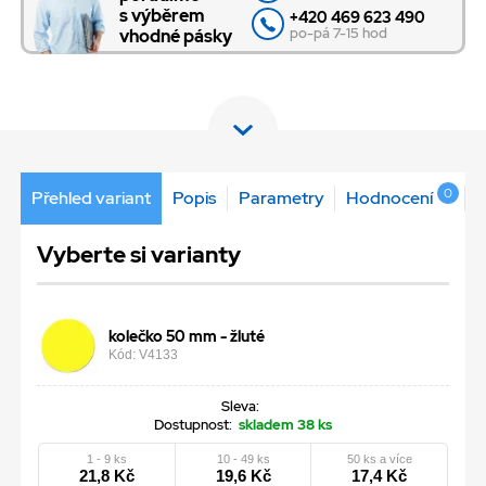
s výběrem
+420 469 623 490
po-pá 7-15 hod
vhodné pásky
0
Přehled variant
Popis
Parametry
Hodnocení
Vyberte si varianty
kolečko 50 mm - žluté
Kód: V4133
Sleva:
Dostupnost:
skladem 38 ks
1 - 9 ks
10 - 49 ks
50 ks a více
21,8 Kč
19,6 Kč
17,4 Kč