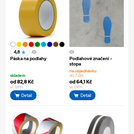
4,8
Páska na podlahy
Podlahové značení -
stopa
na objednávku
skladem
do 7 dní
od 82,8 Kč
od 64,1 Kč
vč. DPH
vč. DPH
Detail
Detail