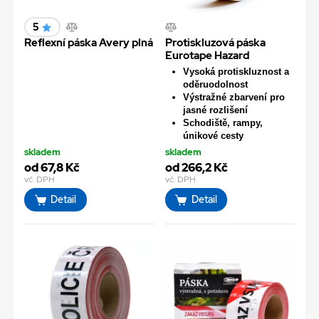
5
Reflexní páska Avery plná
Protiskluzová páska
Eurotape Hazard
Vysoká protiskluznost a
oděruodolnost
Výstražné zbarvení pro
jasné rozlišení
Schodiště, rampy,
únikové cesty
skladem
skladem
od 67,8 Kč
od 266,2 Kč
vč. DPH
vč. DPH
Detail
Detail