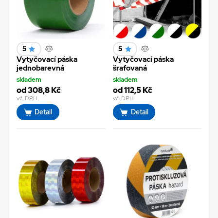
5
5
Vytyčovací páska
Vytyčovací páska
jednobarevná
šrafovaná
skladem
skladem
od 308,8 Kč
od 112,5 Kč
vč. DPH
vč. DPH
Detail
Detail