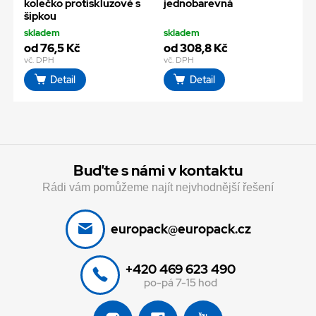
kolečko protiskluzové s
jednobarevná
šipkou
skladem
skladem
od 76,5 Kč
od 308,8 Kč
vč. DPH
vč. DPH
Detail
Detail
Buďte s námi v kontaktu
Rádi vám pomůžeme najít nejvhodnější řešení
europack@europack.cz
+420 469 623 490
po-pá 7-15 hod