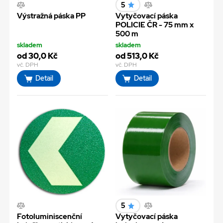
5
Výstražná páska PP
Vytyčovací páska
POLICIE ČR - 75 mm x
500 m
skladem
skladem
od 30,0 Kč
od 513,0 Kč
vč. DPH
vč. DPH
Detail
Detail
5
Fotoluminiscenční
Vytyčovací páska