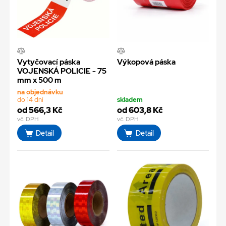
Vytyčovací páska
Výkopová páska
VOJENSKÁ POLICIE - 75
mm x 500 m
na objednávku
do 14 dní
skladem
od 566,3 Kč
od 603,8 Kč
vč. DPH
vč. DPH
Detail
Detail