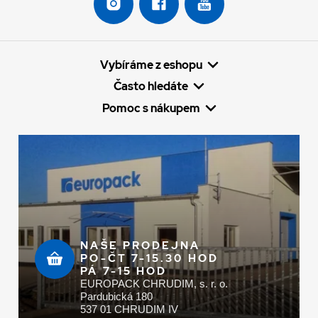
Vybíráme z eshopu
Často hledáte
Pomoc s nákupem
NAŠE PRODEJNA
PO-ČT 7-15.30 HOD
PÁ 7-15 HOD
EUROPACK CHRUDIM, s. r. o.
Pardubická 180
537 01 CHRUDIM IV