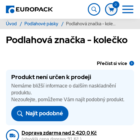
0
Úvod
/
Podlahové pásky
/
Podlahová značka - kolečko
Podlahová značka - kolečko
Přečíst si více
Produkt není určen k prodeji
Nemáme bližší informace o dalším naskladnění
produktu.
Nezoufejte, pomůžeme Vám najít podobný produkt.
Najít podobné
Doprava zdarma nad 2 420,0 Kč
(obvyklá cena dopravy 91 Kč )