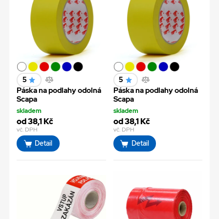
5
5
Páska na podlahy odolná
Páska na podlahy odolná
Scapa
Scapa
skladem
skladem
od 38,1 Kč
od 38,1 Kč
vč. DPH
vč. DPH
Detail
Detail