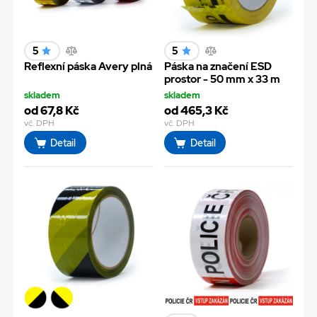
5
5
Reflexní páska Avery plná
Páska na značení ESD
prostor - 50 mm x 33 m
skladem
skladem
od 67,8 Kč
od 465,3 Kč
vč. DPH
vč. DPH
Detail
Detail