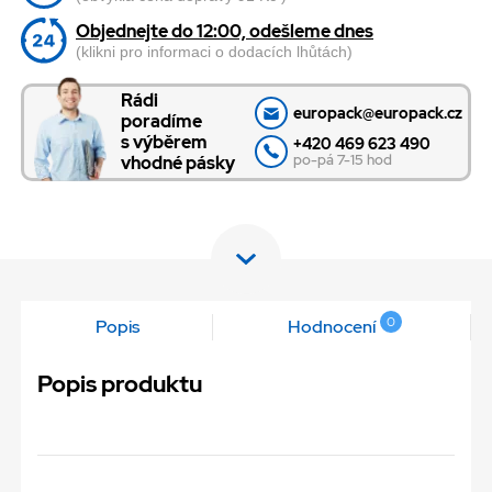
Objednejte do 12:00, odešleme dnes
(klikni pro informaci o dodacích lhůtách)
Rádi
europack@europack.cz
poradíme
s výběrem
+420 469 623 490
po-pá 7-15 hod
vhodné pásky
0
Popis
Hodnocení
Popis produktu