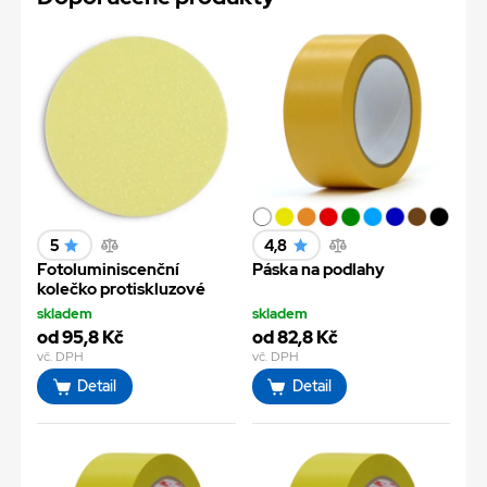
5
4,8
Fotoluminiscenční
Páska na podlahy
kolečko protiskluzové
skladem
skladem
od 95,8 Kč
od 82,8 Kč
vč. DPH
vč. DPH
Detail
Detail