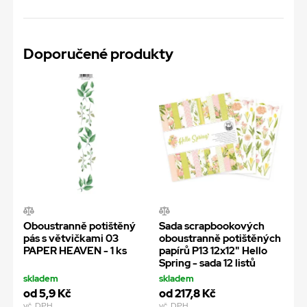
Doporučené produkty
Oboustranně potištěný
Sada scrapbookových
pás s větvičkami 03
oboustranně potištěných
PAPER HEAVEN - 1 ks
papírů P13 12x12" Hello
Spring - sada 12 listů
skladem
skladem
od 5,9 Kč
od 217,8 Kč
vč. DPH
vč. DPH