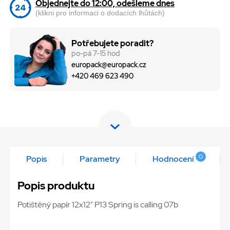
Objednejte do 12:00, odešleme dnes
(klikni pro informaci o dodacích lhůtách)
Potřebujete poradit?
po-pá 7-15 hod
europack@europack.cz
+420 469 623 490
0
Popis
Parametry
Hodnocení
Popis produktu
Potištěný papír 12x12" P13 Spring is calling 07b