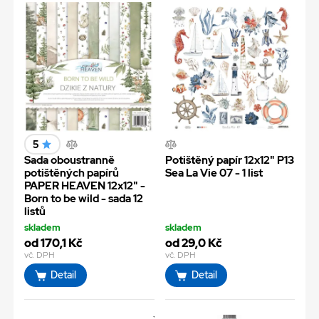
5
Sada oboustranně
Potištěný papír 12x12" P13
potištěných papírů
Sea La Vie 07 - 1 list
PAPER HEAVEN 12x12" -
Born to be wild - sada 12
listů
skladem
skladem
od 170,1 Kč
od 29,0 Kč
vč. DPH
vč. DPH
Detail
Detail