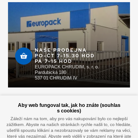
NAŠE PRODEJNA
PO-ČT 7-15.30 HOD
PÁ 7-15 HOD
EUROPACK CHRUDIM, s. r. o.
Pardubická 180
537 01 CHRUDIM IV
Zaplatit u nás můžete hotově i online
Aby web fungoval tak, jak ho znáte (souhlas
s cookies)
Záleží nám na tom, aby pro vás nakupování bylo co nejlepší
zážitkem. Abyste na našich stránkách rychle našli to, co hledáte,
Doprava vaším oblíbeným dopravcem
ušetřili spoustu klikání a nezobrazovaly se vám reklamy na věci,
které vás nezajímají. Abyste web viděli v zobrazení na které jste