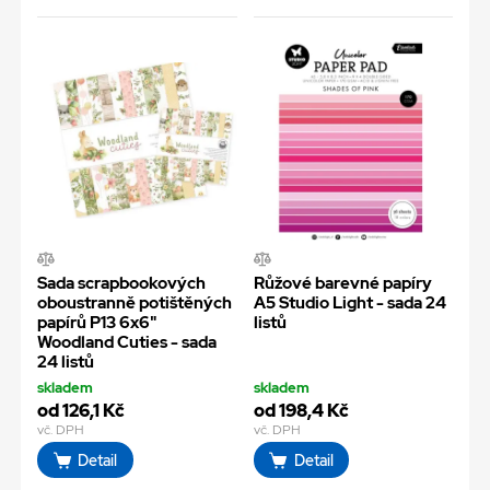
Sada scrapbookových
Růžové barevné papíry
oboustranně potištěných
A5 Studio Light - sada 24
papírů P13 6x6"
listů
Woodland Cuties - sada
24 listů
skladem
skladem
od 126,1 Kč
od 198,4 Kč
vč. DPH
vč. DPH
Detail
Detail