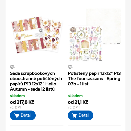
Sada scrapbookových
Potištěný papír 12x12" P13
oboustranně potištěných
The four seasons - Spring
papírů P13 12x12" Hello
07b - 1 list
Autumn - sada 12 listů
skladem
skladem
od 217,8 Kč
od 21,1 Kč
vč. DPH
vč. DPH
Detail
Detail