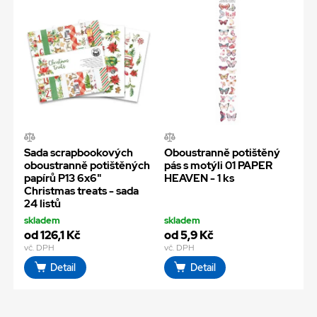
Sada scrapbookových
Oboustranně potištěný
oboustranně potištěných
pás s motýli 01 PAPER
papírů P13 6x6"
HEAVEN - 1 ks
Christmas treats - sada
24 listů
skladem
skladem
od 126,1 Kč
od 5,9 Kč
vč. DPH
vč. DPH
Detail
Detail