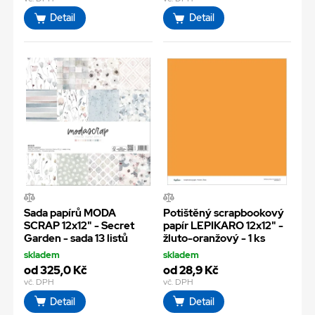
Detail
Detail
Sada papírů MODA
Potištěný scrapbookový
SCRAP 12x12" - Secret
papír LEPIKARO 12x12" -
Garden - sada 13 listů
žluto-oranžový - 1 ks
skladem
skladem
od 325,0 Kč
od 28,9 Kč
vč. DPH
vč. DPH
Detail
Detail