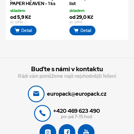
PAPER HEAVEN - 1 ks
list
skladem
skladem
od 5,9 Kč
od 29,0 Kč
vč. DPH
vč. DPH
Detail
Detail
Buďte s námi v kontaktu
Rádi vám pomůžeme najít nejvhodnější řešení
europack@europack.cz
+420 469 623 490
po-pá 7-15 hod