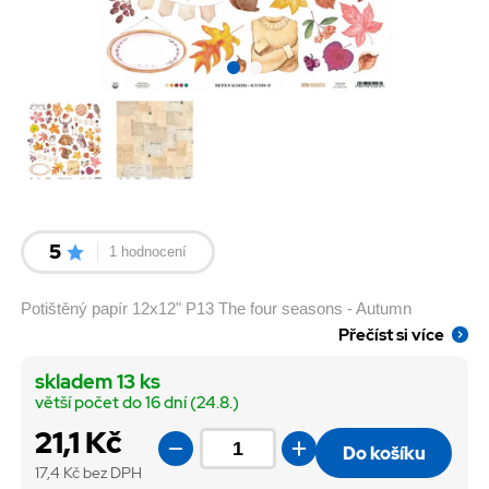
5
1 hodnocení
Potištěný papír 12x12" P13 The four seasons - Autumn
Přečíst si více
skladem 13 ks
větší počet do 16 dní (24.8.)
21,1 Kč
Do košíku
17,4
Kč bez DPH