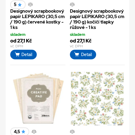
5
Designový scrapbookový
Designový scrapbookový
papír LEPIKARO (30,5 cm
papír LEPIKARO (30,5 cm
/ 190 g) červené kostky -
/ 190 g) kočičí tlapky
1 ks
růžové - 1 ks
skladem
skladem
od 27,1 Kč
od 27,1 Kč
vč. DPH
vč. DPH
Detail
Detail
4,5