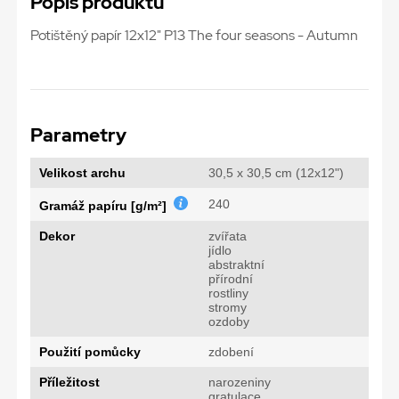
Popis produktu
Potištěný papír 12x12" P13 The four seasons - Autumn
Parametry
Velikost archu
30,5 x 30,5 cm (12x12")
240
Gramáž papíru [g/m²]
Dekor
zvířata
jídlo
abstraktní
přírodní
rostliny
stromy
ozdoby
Použití pomůcky
zdobení
Příležitost
narozeniny
gratulace