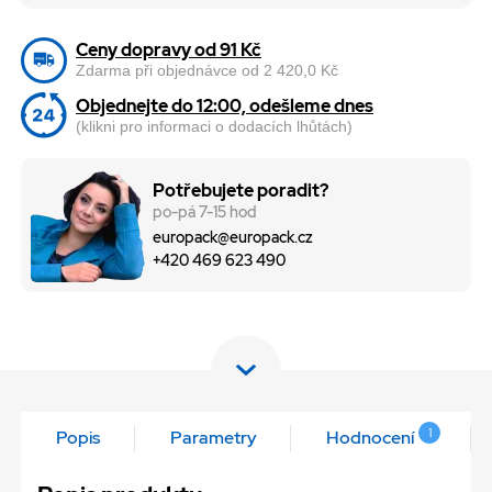
Ceny dopravy od 91 Kč
Zdarma při objednávce od 2 420,0 Kč
Objednejte do 12:00, odešleme dnes
(klikni pro informaci o dodacích lhůtách)
Potřebujete poradit?
po-pá 7-15 hod
europack@europack.cz
+420 469 623 490
1
Popis
Parametry
Hodnocení