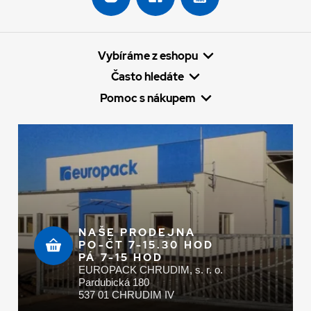
Vybíráme z eshopu
Často hledáte
Pomoc s nákupem
NAŠE PRODEJNA
PO-ČT 7-15.30 HOD
PÁ 7-15 HOD
EUROPACK CHRUDIM, s. r. o.
Pardubická 180
537 01 CHRUDIM IV