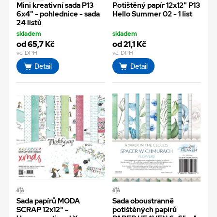
Mini kreativní sada P13
Potištěný papír 12x12" P13
6x4" - pohlednice - sada
Hello Summer 02 - 1 list
24 listů
skladem
skladem
od 65,7 Kč
od 21,1 Kč
vč. DPH
vč. DPH
Detail
Detail
Sada papírů MODA
Sada oboustranně
SCRAP 12x12" -
potištěných papírů