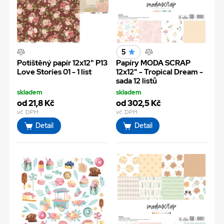
5
Potištěný papír 12x12" P13
Papíry MODA SCRAP
Love Stories 01 - 1 list
12x12" - Tropical Dream -
sada 12 listů
skladem
skladem
od 21,8 Kč
od 302,5 Kč
vč. DPH
vč. DPH
Detail
Detail