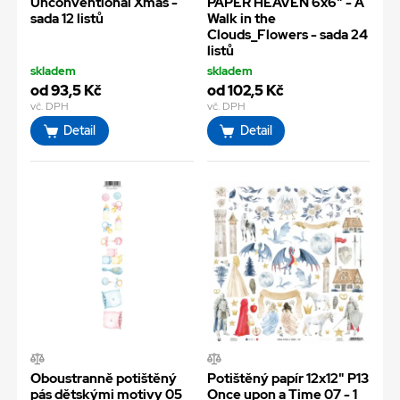
Unconventional Xmas -
PAPER HEAVEN 6x6" - A
sada 12 listů
Walk in the
Clouds_Flowers - sada 24
listů
skladem
skladem
od 93,5 Kč
od 102,5 Kč
vč. DPH
vč. DPH
Detail
Detail
Oboustranně potištěný
Potištěný papír 12x12" P13
pás dětskými motivy 05
Once upon a Time 07 - 1