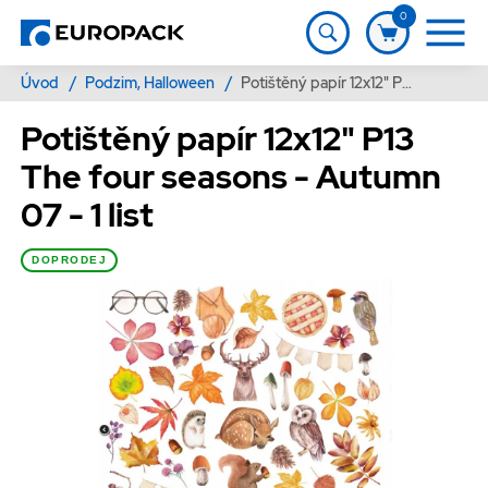
0
Úvod
/
Podzim, Halloween
/
Potištěný papír 12x12" P13 The four seasons - Autumn 07 - 1 list
Potištěný papír 12x12" P13
The four seasons - Autumn
07 - 1 list
DOPRODEJ