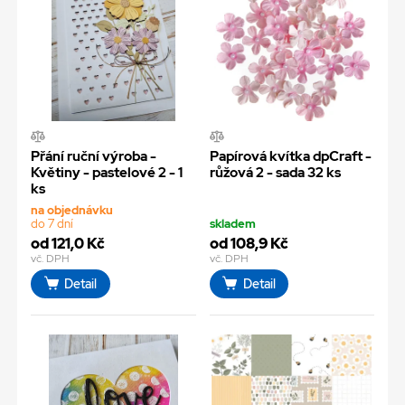
Přání ruční výroba -
Papírová kvítka dpCraft -
Květiny - pastelové 2 - 1
růžová 2 - sada 32 ks
ks
na objednávku
do 7 dní
skladem
od 121,0 Kč
od 108,9 Kč
vč. DPH
vč. DPH
Detail
Detail