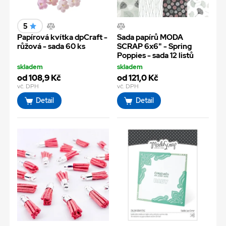
5
Papírová kvítka dpCraft -
Sada papírů MODA
růžová - sada 60 ks
SCRAP 6x6" - Spring
Poppies - sada 12 listů
skladem
skladem
od 108,9 Kč
od 121,0 Kč
vč. DPH
vč. DPH
Detail
Detail