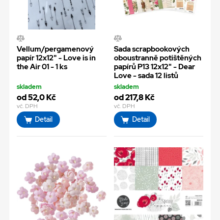
Vellum/pergamenový
Sada scrapbookových
papír 12x12" - Love is in
oboustranně potištěných
the Air 01 - 1 ks
papírů P13 12x12" - Dear
Love - sada 12 listů
skladem
skladem
od 52,0 Kč
od 217,8 Kč
vč. DPH
vč. DPH
Detail
Detail