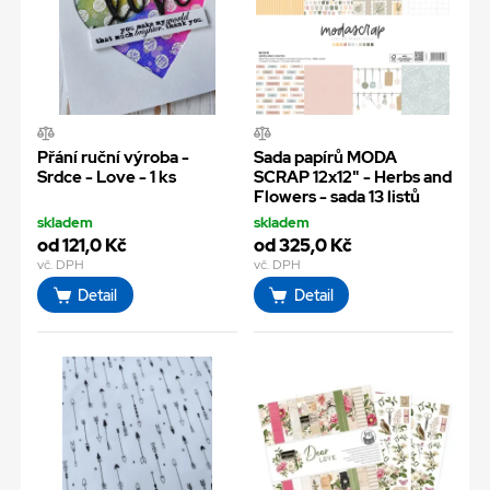
Přání ruční výroba -
Sada papírů MODA
Srdce - Love - 1 ks
SCRAP 12x12" - Herbs and
Flowers - sada 13 listů
skladem
skladem
od 121,0 Kč
od 325,0 Kč
vč. DPH
vč. DPH
Detail
Detail