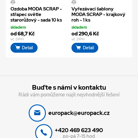
Ozdoba MODA SCRAP -
Vyřezávací šablony
střapec světle
MODA SCRAP - krajkový
starorůžový - sada 10 ks
roh - 1 ks
skladem
skladem
od 68,7 Kč
od 290,6 Kč
vč. DPH
vč. DPH
Detail
Detail
Buďte s námi v kontaktu
Rádi vám pomůžeme najít nejvhodnější řešení
europack@europack.cz
+420 469 623 490
po-pá 7-15 hod