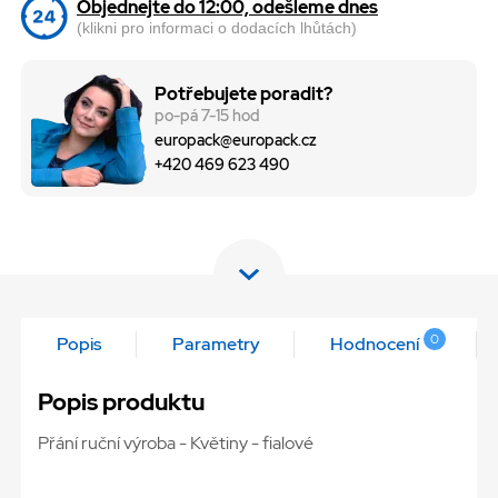
Objednejte do 12:00, odešleme dnes
(klikni pro informaci o dodacích lhůtách)
Potřebujete poradit?
po-pá 7-15 hod
europack@europack.cz
+420 469 623 490
0
Popis
Parametry
Hodnocení
Popis produktu
Přání ruční výroba - Květiny - fialové