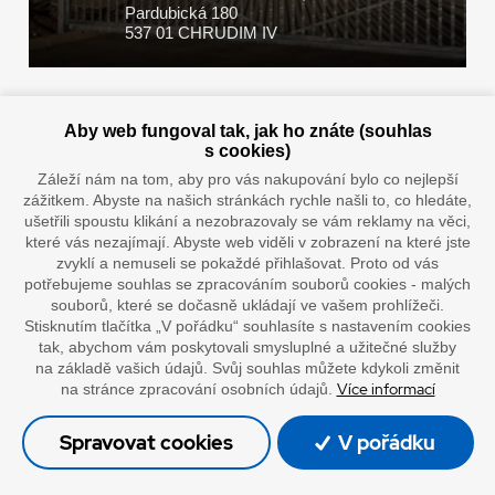
Pardubická 180
537 01 CHRUDIM IV
Zaplatit u nás můžete hotově i online
Aby web fungoval tak, jak ho znáte (souhlas
s cookies)
Záleží nám na tom, aby pro vás nakupování bylo co nejlepší
zážitkem. Abyste na našich stránkách rychle našli to, co hledáte,
Doprava vaším oblíbeným dopravcem
ušetřili spoustu klikání a nezobrazovaly se vám reklamy na věci,
které vás nezajímají. Abyste web viděli v zobrazení na které jste
zvyklí a nemuseli se pokaždé přihlašovat. Proto od vás
potřebujeme souhlas se zpracováním souborů cookies - malých
souborů, které se dočasně ukládají ve vašem prohlížeči.
Stisknutím tlačítka „V pořádku“ souhlasíte s nastavením cookies
tak, abychom vám poskytovali smysluplné a užitečné služby
na základě vašich údajů. Svůj souhlas můžete kdykoli změnit
Více informací
na stránce zpracování osobních údajů.
”Lepíme s jistotou”
Spravovat cookies
V pořádku
© Oficiální stránky společnosti Europack
Made by