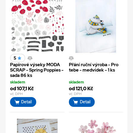
5
Papírové výseky MODA
Přání ruční výroba - Pro
SCRAP - Spring Poppies -
tebe - medvídek - 1 ks
sada 86 ks
skladem
skladem
od 107,1 Kč
od 121,0 Kč
vč. DPH
vč. DPH
Detail
Detail