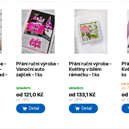
a -
Přání ruční výroba -
Přání ruční výroba -
Přá
-
Vánoční auto
Květiny v bílém
Kvě
ad -
zajíček - 1 ks
rámečku - 1 ks
ks
na 
skladem
skladem
do 7
od 121,0 Kč
od 133,1 Kč
od 
vč. DPH
vč. DPH
vč.
Detail
Detail