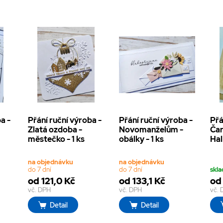
a -
Přání ruční výroba -
Přání ruční výroba -
Přá
Zlatá ozdoba -
Novomanželům -
Čar
městečko - 1 ks
obálky - 1 ks
Hal
na objednávku
na objednávku
do 7 dní
do 7 dní
skl
od 121,0 Kč
od 133,1 Kč
od 
vč. DPH
vč. DPH
vč.
Detail
Detail