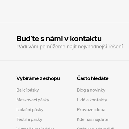
Buďte s námi v kontaktu
Rádi vám pomůžeme najít nejvhodnější řešení
Vybíráme z eshopu
Často hledáte
Balicí pásky
Blog a novinky
Maskovací pásky
Lidé a kontakty
Izolační pásky
Provozní doba
Textilní pásky
Kde nás najdete