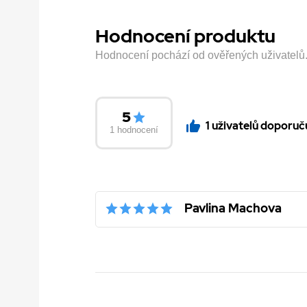
Hodnocení produktu
Hodnocení pochází od ověřených uživatelů. H
5
1 uživatelů doporuč
1 hodnocení
Pavlina Machova