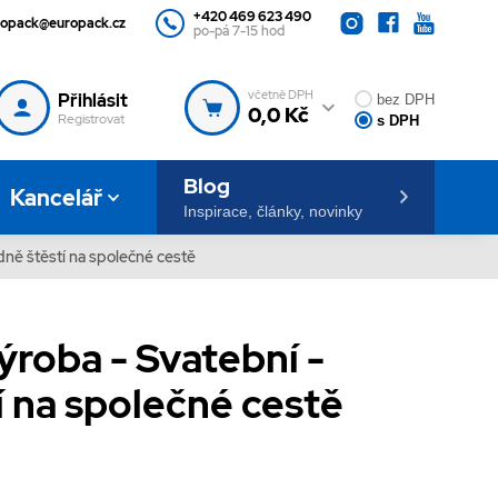
+420 469 623 490
ropack@europack.cz
po-pá 7-15 hod
včetně DPH
Přihlásit
bez DPH
0,0 Kč
Registrovat
s DPH
Blog
Kancelář
Inspirace, články, novinky
dně štěstí na společné cestě
výroba - Svatební -
 na společné cestě