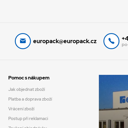
+4
europack@europack.cz
po
Pomoc s nákupem
Jak objednat zboží
Platba a doprava zboží
Vrácení zboží
Postup při reklamaci