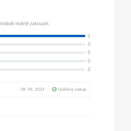
rodukt reálně zakoupili.
1
0
0
0
0
08. 09. 2023
Ověřený nákup