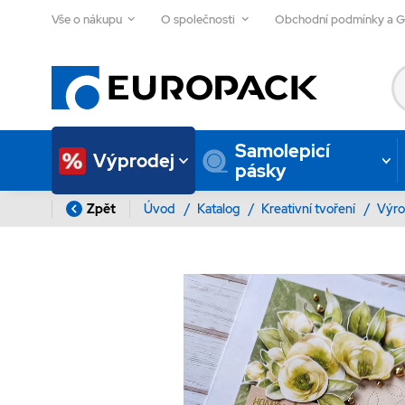
Vše o nákupu
O společnosti
Obchodní podmínky a 
Samolepicí
Výprodej
pásky
Zpět
Úvod
/
Katalog
/
Kreativní tvoření
/
Výro