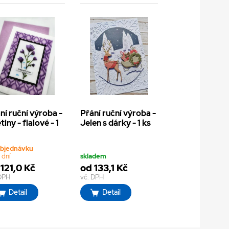
ní ruční výroba -
Přání ruční výroba -
tiny - fialové - 1
Jelen s dárky - 1 ks
objednávku
 dní
skladem
121,0 Kč
od 133,1 Kč
 DPH
vč. DPH
Detail
Detail