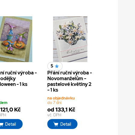
5
ní ruční výroba -
Přání ruční výroba -
odějky
Novomanželům -
loween - 1 ks
pastelové květiny 2
- 1 ks
na objednávku
adem
do 7 dní
121,0 Kč
od 133,1 Kč
 DPH
vč. DPH
Detail
Detail