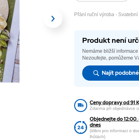
Přání ruční výroba - Svatební
Produkt není urč
Nemáme bližší informace 
Nezoufejte, pomůžeme Vá
Najít podobn
Ceny dopravy od 91 
Zdarma při objednávce o
Objednejte do 12:00
dnes
(klikni pro informaci o d
lhůtách)