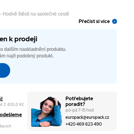
 - Hodně štěstí na společné cestě
Přečíst si více
en k prodeji
o dalším naskladnění produktu.
m najít podobný produkt.
é
Potřebujete
Kč
poradit?
d 2 420,0 Kč
po-pá 7-15 hod
, odešleme
europack@europack.cz
+420 469 623 490
odacích