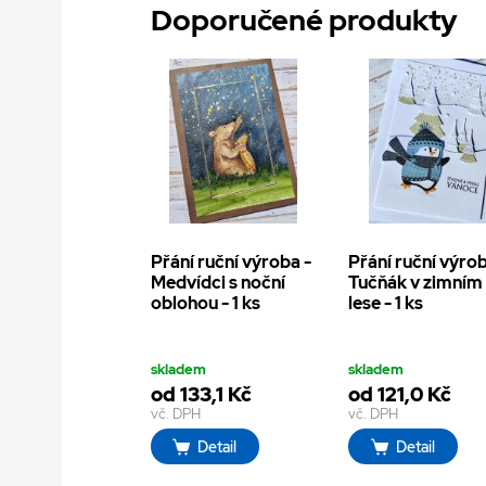
Doporučené produkty
Přání ruční výroba -
Přání ruční výrob
Medvídci s noční
Tučňák v zimním
oblohou - 1 ks
lese - 1 ks
skladem
skladem
od 133,1 Kč
od 121,0 Kč
vč. DPH
vč. DPH
Detail
Detail