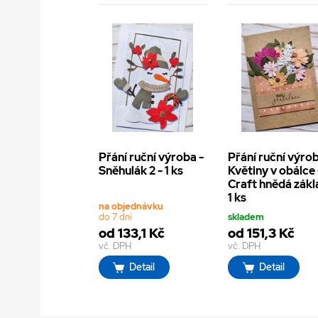
Přání ruční výroba -
Přání ruční výrob
Sněhulák 2 - 1 ks
Květiny v obálce 
Craft hnědá zákl
1 ks
na objednávku
do 7 dní
skladem
od 133,1 Kč
od 151,3 Kč
vč. DPH
vč. DPH
Detail
Detail