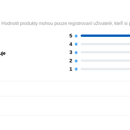
odnotit produkty mohou pouze registrovaní uživatelé, kteří si p
5
4
3
uje
2
1