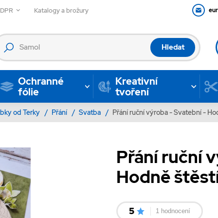
GDPR
Katalogy a brožury
eu
Hledat
Ochranné
Kreativní
fólie
tvoření
bky od Terky
/
Přání
/
Svatba
/
Přání ruční výroba - Svatební - Ho
Přání ruční 
Hodně štěstí
5
1 hodnocení