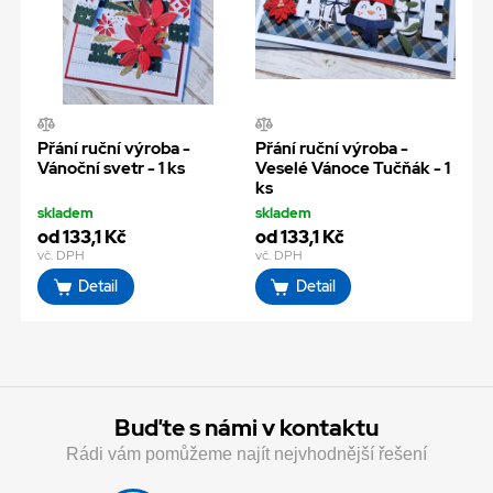
Přání ruční výroba -
Přání ruční výroba -
Vánoční svetr - 1 ks
Veselé Vánoce Tučňák - 1
ks
skladem
skladem
od 133,1 Kč
od 133,1 Kč
vč. DPH
vč. DPH
Detail
Detail
Buďte s námi v kontaktu
Rádi vám pomůžeme najít nejvhodnější řešení