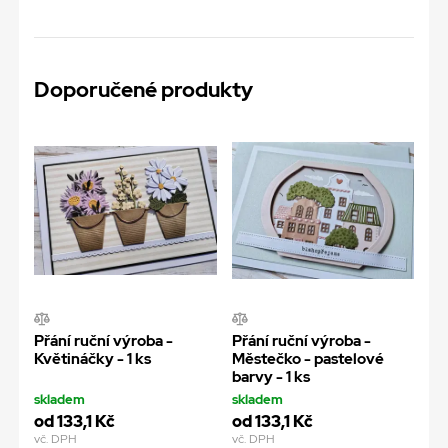
Doporučené produkty
Přání ruční výroba -
Přání ruční výroba -
Květináčky - 1 ks
Městečko - pastelové
barvy - 1 ks
skladem
skladem
od 133,1 Kč
od 133,1 Kč
vč. DPH
vč. DPH