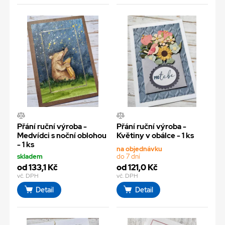
Přání ruční výroba -
Přání ruční výroba -
Medvídci s noční oblohou
Květiny v obálce - 1 ks
- 1 ks
na objednávku
skladem
do 7 dní
od 133,1 Kč
od 121,0 Kč
vč. DPH
vč. DPH
Detail
Detail