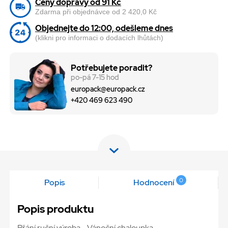
Ceny dopravy od 91 Kč
Zdarma při objednávce od 2 420,0 Kč
Objednejte do 12:00, odešleme dnes
(klikni pro informaci o dodacích lhůtách)
Potřebujete poradit?
po-pá 7-15 hod
europack@europack.cz
+420 469 623 490
0
Popis
Hodnocení
Popis produktu
Přání ruční výroba - Vánoční chaloupka