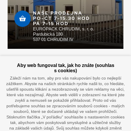
NAŠE PRODEJNA
PO-ČT 7-15.30 HOD
PÁ 7-15 HOD
EUROPACK CHRUDIM, s. r. o.
Pardubická 180
537 01 CHRUDIM IV
Zaplatit u nás můžete hotově i online
Aby web fungoval tak, jak ho znáte (souhlas
s cookies)
Záleží nám na tom, aby pro vás nakupování bylo co nejlepší
zážitkem. Abyste na našich stránkách rychle našli to, co hledáte,
Doprava vaším oblíbeným dopravcem
ušetřili spoustu klikání a nezobrazovaly se vám reklamy na věci,
které vás nezajímají. Abyste web viděli v zobrazení na které jste
zvyklí a nemuseli se pokaždé přihlašovat. Proto od vás
potřebujeme souhlas se zpracováním souborů cookies - malých
souborů, které se dočasně ukládají ve vašem prohlížeči.
Stisknutím tlačítka „V pořádku“ souhlasíte s nastavením cookies
tak, abychom vám poskytovali smysluplné a užitečné služby
na základě vašich údajů. Svůj souhlas můžete kdykoli změnit