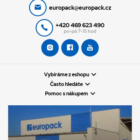
europack@europack.cz
+420 469 623 490
po-pá 7-15 hod
Vybíráme z eshopu
Často hledáte
Pomoc s nákupem