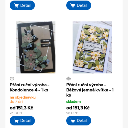
Detail
Detail
Přání ruční výroba -
Přání ruční výroba -
Kondolence 4 - 1 ks
Béžová jemná kvítka - 1
ks
na objednávku
do 7 dní
skladem
od 151,3 Kč
od 151,3 Kč
vč. DPH
vč. DPH
Detail
Detail