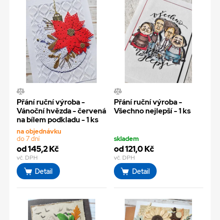
Přání ruční výroba -
Přání ruční výroba -
Vánoční hvězda - červená
Všechno nejlepší - 1 ks
na bílem podkladu - 1 ks
na objednávku
do 7 dní
skladem
od 145,2 Kč
od 121,0 Kč
vč. DPH
vč. DPH
Detail
Detail