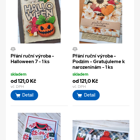
Přání ruční výroba -
Přání ruční výroba -
Halloween 7 - 1 ks
Podzim - Gratujuleme k
narozeninám - 1 ks
skladem
skladem
od 121,0 Kč
od 121,0 Kč
vč. DPH
vč. DPH
Detail
Detail