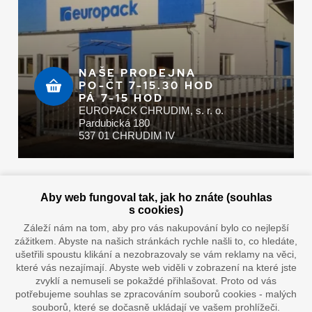
NAŠE PRODEJNA
PO-ČT 7-15.30 HOD
PÁ 7-15 HOD
EUROPACK CHRUDIM, s. r. o.
Pardubická 180
537 01 CHRUDIM IV
Zaplatit u nás můžete hotově i online
Aby web fungoval tak, jak ho znáte (souhlas
s cookies)
Záleží nám na tom, aby pro vás nakupování bylo co nejlepší
zážitkem. Abyste na našich stránkách rychle našli to, co hledáte,
Doprava vaším oblíbeným dopravcem
ušetřili spoustu klikání a nezobrazovaly se vám reklamy na věci,
které vás nezajímají. Abyste web viděli v zobrazení na které jste
zvyklí a nemuseli se pokaždé přihlašovat. Proto od vás
potřebujeme souhlas se zpracováním souborů cookies - malých
souborů, které se dočasně ukládají ve vašem prohlížeči.