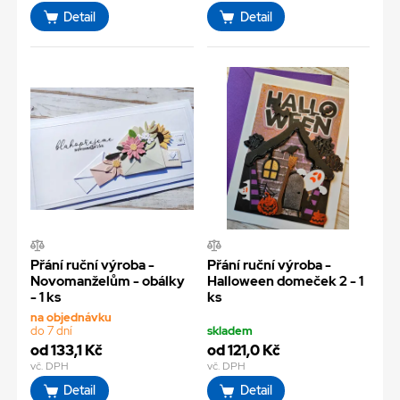
Detail
Detail
Přání ruční výroba -
Přání ruční výroba -
Novomanželům - obálky
Halloween domeček 2 - 1
- 1 ks
ks
na objednávku
do 7 dní
skladem
od 133,1 Kč
od 121,0 Kč
vč. DPH
vč. DPH
Detail
Detail