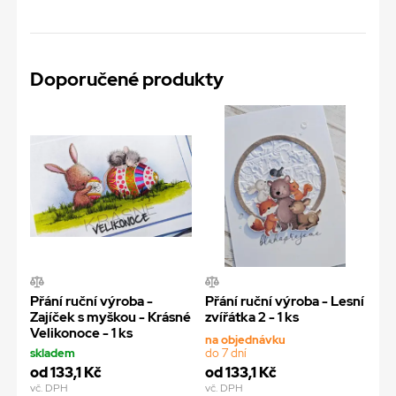
Doporučené produkty
Přání ruční výroba -
Přání ruční výroba - Lesní
Zajíček s myškou - Krásné
zvířátka 2 - 1 ks
Velikonoce - 1 ks
na objednávku
skladem
do 7 dní
od 133,1 Kč
od 133,1 Kč
vč. DPH
vč. DPH