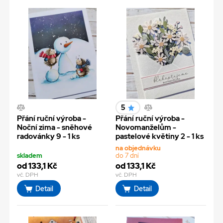
5
Přání ruční výroba -
Přání ruční výroba -
Noční zima - sněhové
Novomanželům -
radovánky 9 - 1 ks
pastelové květiny 2 - 1 ks
na objednávku
skladem
do 7 dní
od 133,1 Kč
od 133,1 Kč
vč. DPH
vč. DPH
Detail
Detail