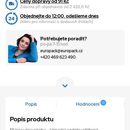
Ceny dopravy od 91 Kč
Zdarma při objednávce od 2 420,0 Kč
Objednejte do 12:00, odešleme dnes
(klikni pro informaci o dodacích lhůtách)
Potřebujete poradit?
po-pá 7-15 hod
europack@europack.cz
+420 469 623 490
0
Popis
Hodnocení
Popis produktu
Přání ruční výroba - Vánoční ozdoby stříbrné