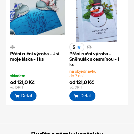
5
Přání ruční výroba - Jsi
Přání ruční výroba -
moje láska - 1 ks
Sněhulák s cesmínou - 1
ks
na objednávku
skladem
do 7 dní
od 121,0 Kč
od 121,0 Kč
vč. DPH
vč. DPH
Detail
Detail