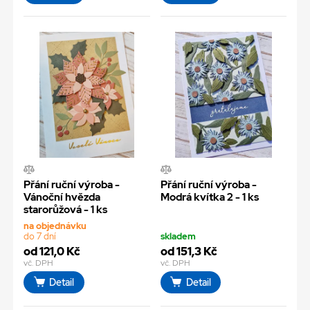
Přání ruční výroba -
Přání ruční výroba -
Vánoční hvězda
Modrá kvítka 2 - 1 ks
starorůžová - 1 ks
na objednávku
do 7 dní
skladem
od 121,0 Kč
od 151,3 Kč
vč. DPH
vč. DPH
Detail
Detail