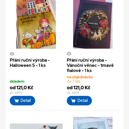
Přání ruční výroba -
Přání ruční výroba -
Halloween 5 - 1 ks
Vánoční věnec - tmavě
fialové - 1 ks
na objednávku
skladem
do 7 dní
od 121,0 Kč
od 121,0 Kč
vč. DPH
vč. DPH
Detail
Detail