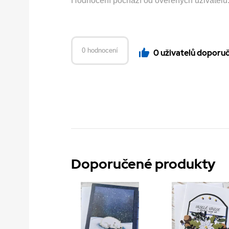
Hodnocení pochází od ověřených uživatelů. H
0 hodnocení
0 uživatelů doporu
Doporučené produkty