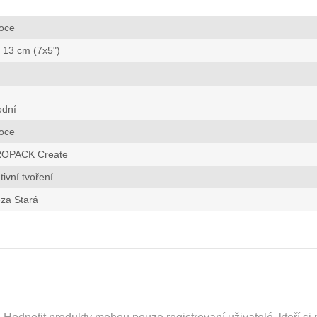
oce
 13 cm (7x5")
odní
oce
OPACK Create
tivní tvoření
za Stará