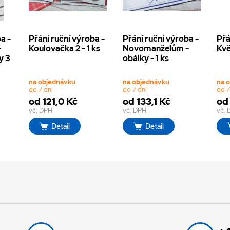
a -
Přání ruční výroba -
Přání ruční výroba -
Přá
-
Koulovačka 2 - 1 ks
Novomanželům -
Kvě
y 3
obálky - 1 ks
na objednávku
na objednávku
na 
do 7 dní
do 7 dní
do 7
od 121,0 Kč
od 133,1 Kč
od 
vč. DPH
vč. DPH
vč.
Detail
Detail