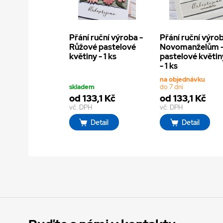
Přání ruční výroba -
Přání ruční výrob
Růžové pastelové
Novomanželům 
květiny - 1 ks
pastelové květin
- 1 ks
na objednávku
skladem
do 7 dní
od 133,1 Kč
od 133,1 Kč
vč. DPH
vč. DPH
Detail
Detail