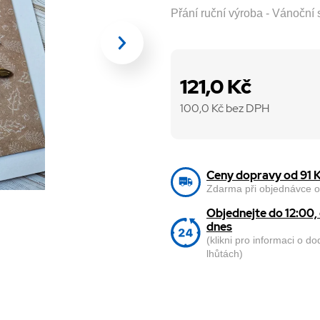
Přání ruční výroba - Vánoční 
121,0 Kč
100,0
Kč bez DPH
Ceny dopravy od 91 
Zdarma při objednávce o
Objednejte do 12:00
dnes
(klikni pro informaci o d
lhůtách)