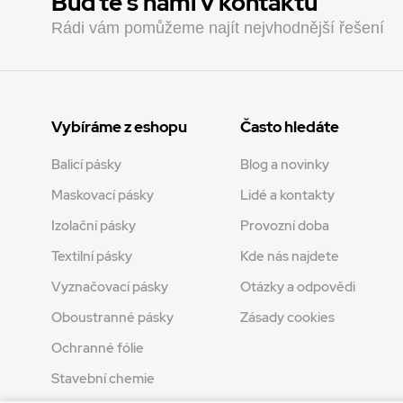
Buďte s námi v kontaktu
Rádi vám pomůžeme najít nejvhodnější řešení
Vybíráme z eshopu
Často hledáte
Balicí pásky
Blog a novinky
Maskovací pásky
Lidé a kontakty
Izolační pásky
Provozní doba
Textilní pásky
Kde nás najdete
Vyznačovací pásky
Otázky a odpovědi
Oboustranné pásky
Zásady cookies
Ochranné fólie
Stavební chemie