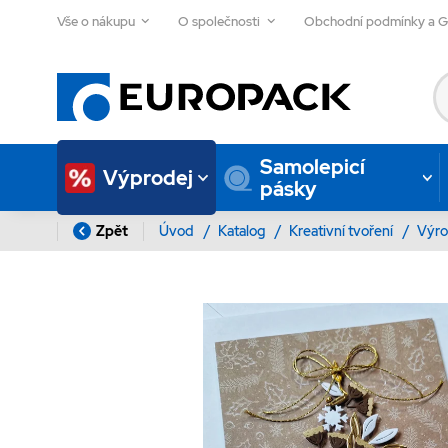
Vše o nákupu
O společnosti
Obchodní podmínky a 
Samolepicí
Výprodej
pásky
Zpět
Úvod
/
Katalog
/
Kreativní tvoření
/
Výro