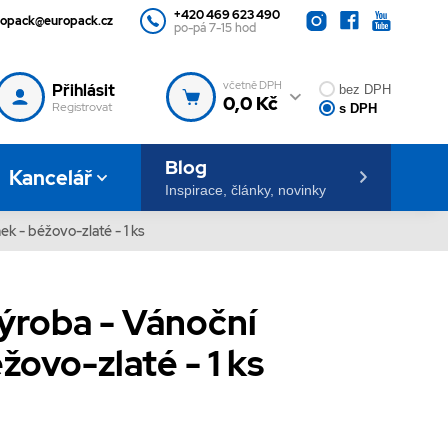
+420 469 623 490
ropack@europack.cz
po-pá 7-15 hod
včetně DPH
Přihlásit
bez DPH
0,0 Kč
Registrovat
s DPH
Blog
Kancelář
Inspirace, články, novinky
ek - béžovo-zlaté - 1 ks
výroba - Vánoční
žovo-zlaté - 1 ks