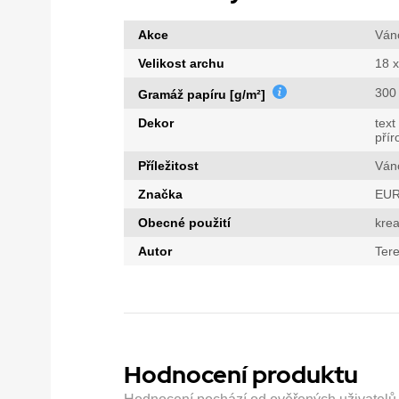
Akce
Ván
Velikost archu
18 x
300
Gramáž papíru [g/m²]
Dekor
text
přír
Příležitost
Ván
Značka
EUR
Obecné použití
krea
Autor
Tere
Hodnocení produktu