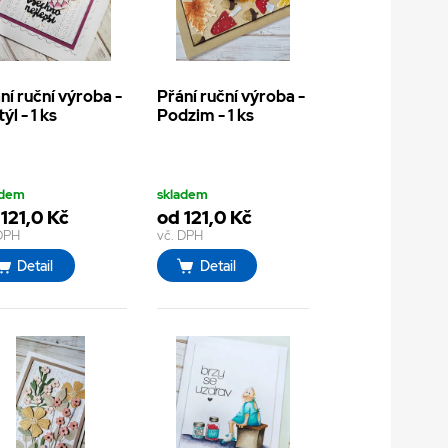
ní ruční výroba -
Přání ruční výroba -
ýl - 1 ks
Podzim - 1 ks
adem
skladem
121,0 Kč
od 121,0 Kč
 DPH
vč. DPH
Detail
Detail