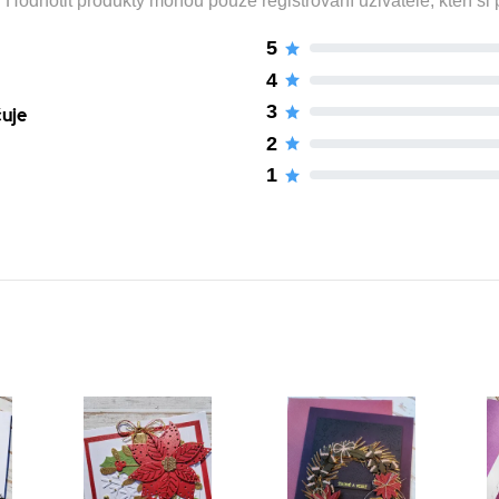
odnotit produkty mohou pouze registrovaní uživatelé, kteří si p
5
4
3
čuje
2
1