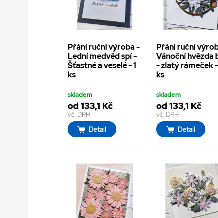
Přání ruční výroba -
Přání ruční výrob
Lední medvěd spí -
Vánoční hvězda b
Šťastné a veselé - 1
- zlatý rámeček -
ks
ks
skladem
skladem
od 133,1 Kč
od 133,1 Kč
vč. DPH
vč. DPH
Detail
Detail