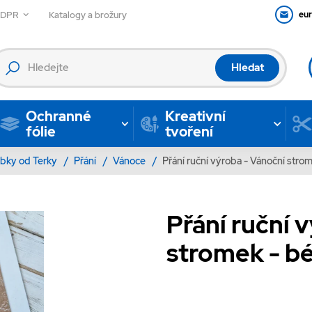
GDPR
Katalogy a brožury
eu
Hledat
Ochranné
Kreativní
fólie
tvoření
bky od Terky
/
Přání
/
Vánoce
/
Přání ruční výroba - Vánoční strom
Přání ruční 
stromek - bé