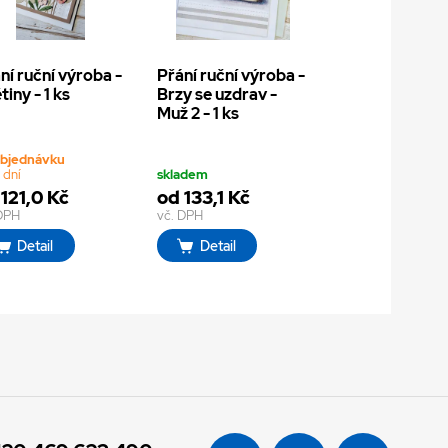
ní ruční výroba -
Přání ruční výroba -
tiny - 1 ks
Brzy se uzdrav -
Muž 2 - 1 ks
objednávku
 dní
skladem
121,0 Kč
od 133,1 Kč
 DPH
vč. DPH
Detail
Detail