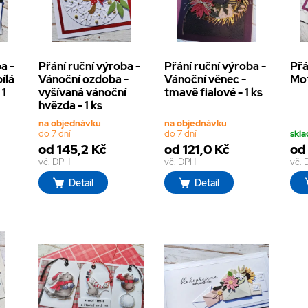
a -
Přání ruční výroba -
Přání ruční výroba -
Přá
ílá
Vánoční ozdoba -
Vánoční věnec -
Mot
 1
vyšívaná vánoční
tmavě fialové - 1 ks
hvězda - 1 ks
na objednávku
na objednávku
do 7 dní
do 7 dní
skl
od 145,2 Kč
od 121,0 Kč
od 
vč. DPH
vč. DPH
vč.
Detail
Detail