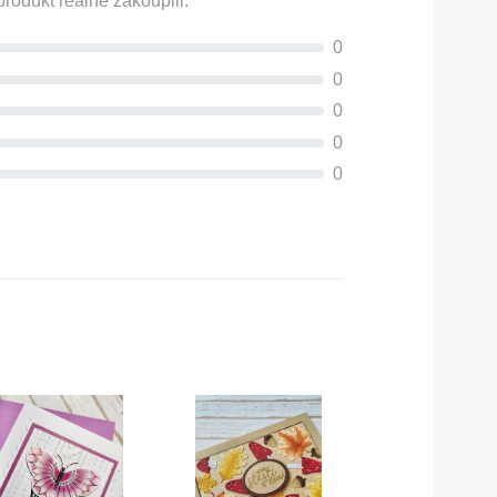
rodukt reálně zakoupili.
0
0
0
0
0