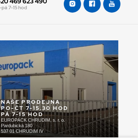
20 469 623 490
-pá 7-15 hod
NAŠE PRODEJNA
PO-ČT 7-15.30 HOD
PÁ 7-15 HOD
EUROPACK CHRUDIM, s. r. o.
Pardubická 180
537 01 CHRUDIM IV