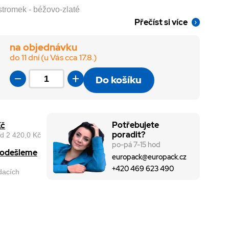
stromek - béžovo-zlaté
Přečíst si více
na objednávku
do 11 dní (u Vás cca 17.8.)
Do košíku
Potřebujete
Kč
poradit?
d 2 420,0 Kč
po-pá 7-15 hod
, odešleme
europack@europack.cz
+420 469 623 490
odacích