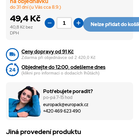
na objednávku
do 31 dní (u Vás cca 8.9.)
49,4 Kč
Nelze přidat do koší
40,8
Kč bez
DPH
Ceny dopravy od 91 Kč
Zdarma při objednávce od 2 420,0 Kč
Objednejte do 12:00, odešleme dnes
(klikni pro informaci o dodacích lhůtách)
Potřebujete poradit?
po-pá 7-15 hod
europack@europack.cz
+420 469 623 490
Jiná provedení produktu