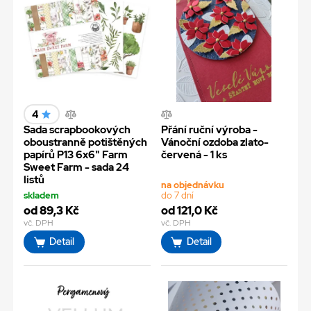
4
Sada scrapbookových
Přání ruční výroba -
oboustranně potištěných
Vánoční ozdoba zlato-
papírů P13 6x6" Farm
červená - 1 ks
Sweet Farm - sada 24
listů
na objednávku
skladem
do 7 dní
od 89,3 Kč
od 121,0 Kč
vč. DPH
vč. DPH
Detail
Detail