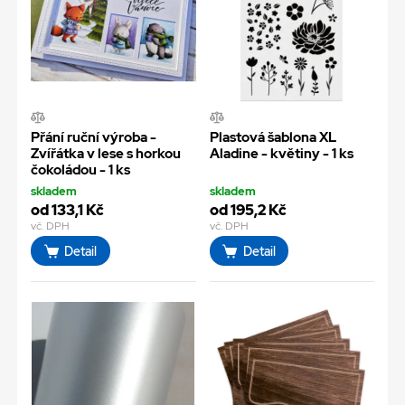
Přání ruční výroba -
Plastová šablona XL
Zvířátka v lese s horkou
Aladine - květiny - 1 ks
čokoládou - 1 ks
skladem
skladem
od 133,1 Kč
od 195,2 Kč
vč. DPH
vč. DPH
Detail
Detail