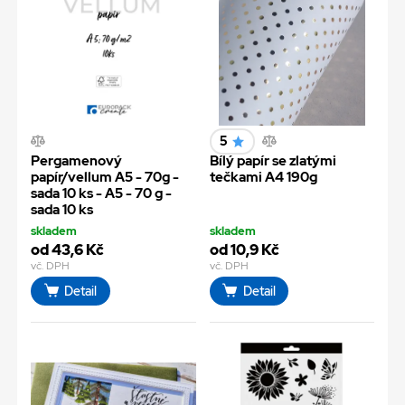
5
Pergamenový
Bílý papír se zlatými
papír/vellum A5 - 70g -
tečkami A4 190g
sada 10 ks - A5 - 70 g -
sada 10 ks
skladem
skladem
od 43,6 Kč
od 10,9 Kč
vč. DPH
vč. DPH
Detail
Detail