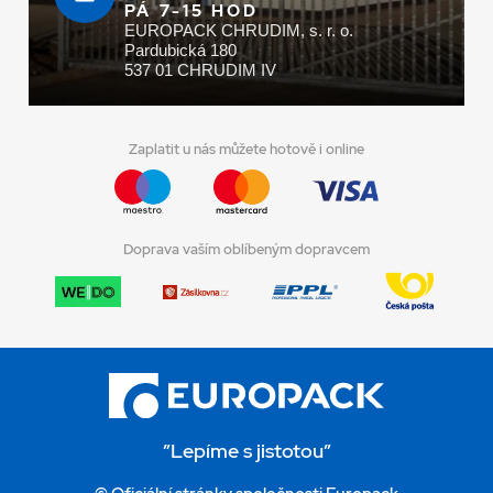
PÁ 7-15 HOD
EUROPACK CHRUDIM, s. r. o.
Pardubická 180
537 01 CHRUDIM IV
Zaplatit u nás můžete hotově i online
Doprava vaším oblíbeným dopravcem
”Lepíme s jistotou”