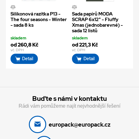
Silikonová razítka P13 -
Sada papírů MODA
The four seasons - Winter
SCRAP 6x12" - Fluffy
- sada 8 ks
Xmas (jednobarevné) -
sada 12 listů
skladem
skladem
od 260,8 Kč
od 221,3 Kč
vč. DPH
vč. DPH
Detail
Detail
Buďte s námi v kontaktu
Rádi vám pomůžeme najít nejvhodnější řešení
europack@europack.cz