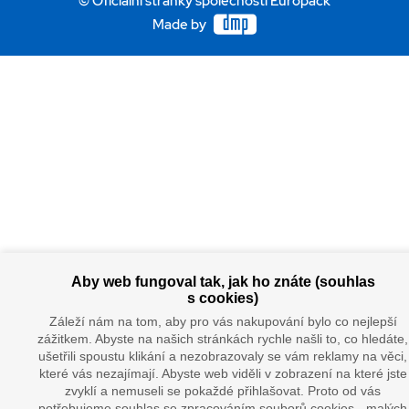
© Oficiální stránky společnosti Europack
Made by
Aby web fungoval tak, jak ho znáte (souhlas
s cookies)
Záleží nám na tom, aby pro vás nakupování bylo co nejlepší
zážitkem. Abyste na našich stránkách rychle našli to, co hledáte,
ušetřili spoustu klikání a nezobrazovaly se vám reklamy na věci,
které vás nezajímají. Abyste web viděli v zobrazení na které jste
zvyklí a nemuseli se pokaždé přihlašovat. Proto od vás
potřebujeme souhlas se zpracováním souborů cookies - malých