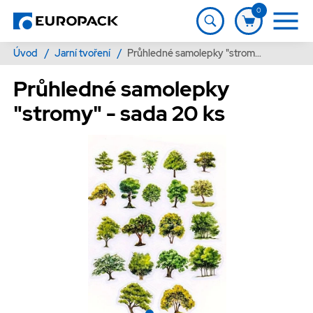
0
Úvod
/
Jarní tvoření
/
Průhledné samolepky "stromy" - sada 20 ks
Průhledné samolepky
"stromy" - sada 20 ks