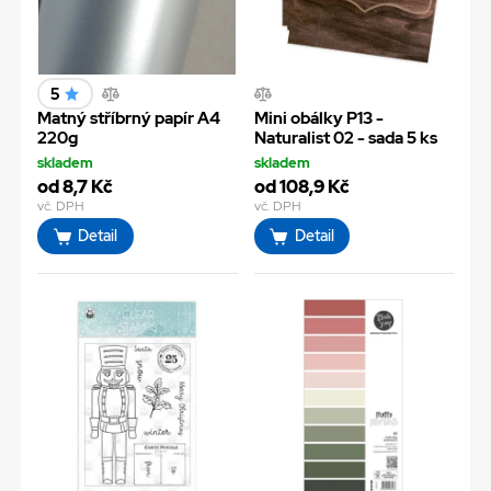
5
Matný stříbrný papír A4
Mini obálky P13 -
220g
Naturalist 02 - sada 5 ks
skladem
skladem
od 8,7 Kč
od 108,9 Kč
vč. DPH
vč. DPH
Detail
Detail