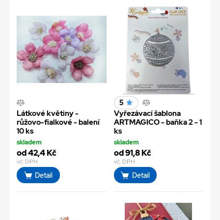
5
Látkové květiny -
Vyřezávací šablona
růžovo-fialkové - balení
ARTMAGICO - baňka 2 - 1
10 ks
ks
skladem
skladem
od 42,4 Kč
od 91,8 Kč
vč. DPH
vč. DPH
Detail
Detail