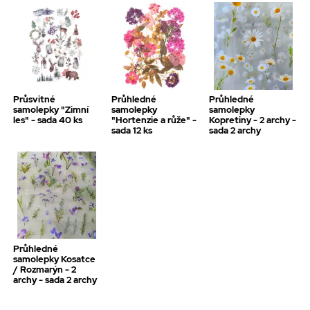
Průsvitné
Průhledné
Průhledné
samolepky "Zimní
samolepky
samolepky
les" - sada 40 ks
"Hortenzie a růže" -
Kopretiny - 2 archy -
sada 12 ks
sada 2 archy
Průhledné
samolepky Kosatce
/ Rozmarýn - 2
archy - sada 2 archy