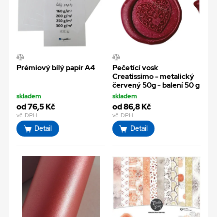
Prémiový bílý papír A4
Pečetící vosk
Creatissimo - metalický
červený 50g - balení 50 g
skladem
skladem
od 76,5 Kč
od 86,8 Kč
vč. DPH
vč. DPH
Detail
Detail