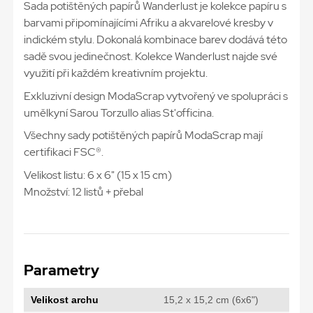
Sada potištěných papírů Wanderlust je kolekce papíru s
barvami připomínajícími Afriku a akvarelové kresby v
indickém stylu. Dokonalá kombinace barev dodává této
sadě svou jedinečnost. Kolekce Wanderlust najde své
využití při každém kreativním projektu.
Exkluzivní design ModaScrap vytvořený ve spolupráci s
umělkyní Sarou Torzullo alias St'officina.
Všechny sady potištěných papírů ModaScrap mají
certifikaci FSC®.
Velikost listu: 6 x 6" (15 x 15 cm)
Množství: 12 listů + přebal
Parametry
Velikost archu
15,2 x 15,2 cm (6x6")