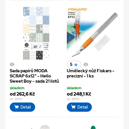
5
Sada papírů MODA
Umělecký nůž Fiskars -
SCRAP 6x12" - Hello
precizní - 1 ks
Sweet Boy - sada 21 listů
skladem
skladem
od 262,6 Kč
od 248,1 Kč
vč. DPH
vč. DPH
Detail
Detail