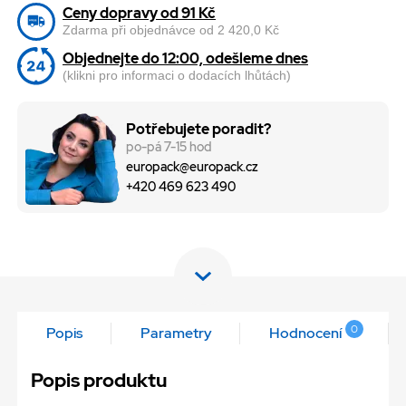
Ceny dopravy od 91 Kč
Zdarma při objednávce od 2 420,0 Kč
Objednejte do 12:00, odešleme dnes
(klikni pro informaci o dodacích lhůtách)
Potřebujete poradit?
po-pá 7-15 hod
europack@europack.cz
+420 469 623 490
0
Popis
Parametry
Hodnocení
Popis produktu