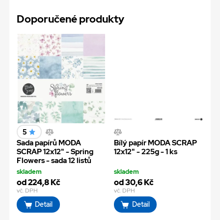
Doporučené produkty
5
Sada papírů MODA
Bílý papír MODA SCRAP
SCRAP 12x12" - Spring
12x12" - 225g - 1 ks
Flowers - sada 12 listů
skladem
skladem
od 224,8 Kč
od 30,6 Kč
vč. DPH
vč. DPH
Detail
Detail