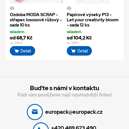
Ozdoba MODA SCRAP -
Papírové výseky P13 -
střapec lososově růžový -
Let your creativity bloom
sada 10 ks
- sada 12 ks
skladem
skladem
od 68,7 Kč
od 104,2 Kč
vč. DPH
vč. DPH
Detail
Detail
Buďte s námi v kontaktu
Rádi vám pomůžeme najít nejvhodnější řešení
europack@europack.cz
+420 469 623 490