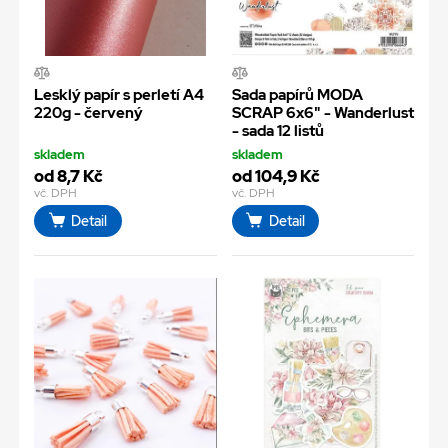
Lesklý papír s perletí A4
Sada papírů MODA
220g - červený
SCRAP 6x6" - Wanderlust
- sada 12 listů
skladem
skladem
od 8,7 Kč
od 104,9 Kč
vč. DPH
vč. DPH
Detail
Detail