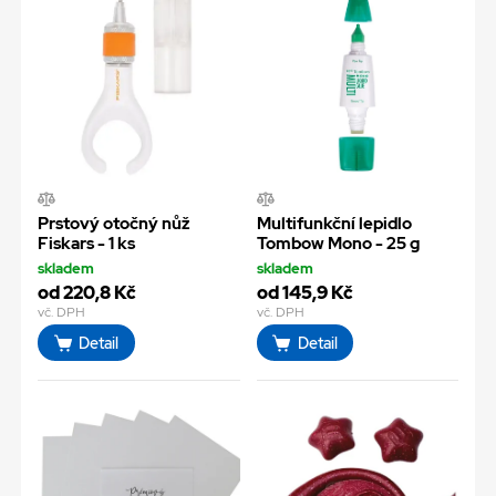
Prstový otočný nůž
Multifunkční lepidlo
Fiskars - 1 ks
Tombow Mono - 25 g
skladem
skladem
od 220,8 Kč
od 145,9 Kč
vč. DPH
vč. DPH
Detail
Detail