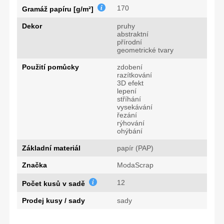
170
Gramáž papíru [g/m²]
Dekor
pruhy
abstraktní
přírodní
geometrické tvary
Použití pomůcky
zdobení
razítkování
3D efekt
lepení
stříhání
vysekávání
řezání
rýhování
ohýbání
Základní materiál
papír (PAP)
Značka
ModaScrap
12
Počet kusů v sadě
Prodej kusy / sady
sady