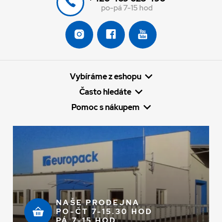
po-pá 7-15 hod
Vybíráme z eshopu
Často hledáte
Pomoc s nákupem
NAŠE PRODEJNA
PO-ČT 7-15.30 HOD
PÁ 7-15 HOD