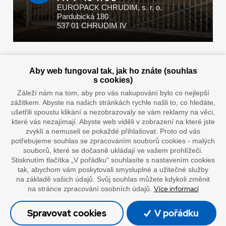
EUROPACK CHRUDIM, s. r. o.
Pardubická 180
537 01 CHRUDIM IV
Zaplatit u nás můžete hotově i online
Aby web fungoval tak, jak ho znáte (souhlas
s cookies)
Záleží nám na tom, aby pro vás nakupování bylo co nejlepší
zážitkem. Abyste na našich stránkách rychle našli to, co hledáte,
Doprava vaším oblíbeným dopravcem
ušetřili spoustu klikání a nezobrazovaly se vám reklamy na věci,
které vás nezajímají. Abyste web viděli v zobrazení na které jste
zvyklí a nemuseli se pokaždé přihlašovat. Proto od vás
potřebujeme souhlas se zpracováním souborů cookies - malých
souborů, které se dočasně ukládají ve vašem prohlížeči.
Stisknutím tlačítka „V pořádku“ souhlasíte s nastavením cookies
tak, abychom vám poskytovali smysluplné a užitečné služby
na základě vašich údajů. Svůj souhlas můžete kdykoli změnit
Více informací
na stránce zpracování osobních údajů.
”Lepíme s jistotou”
Spravovat cookies
V pořádku
© Oficiální stránky společnosti Europack