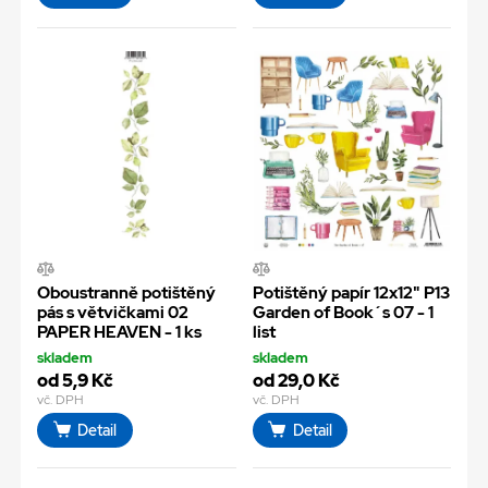
Oboustranně potištěný
Potištěný papír 12x12" P13
pás s větvičkami 02
Garden of Book´s 07 - 1
PAPER HEAVEN - 1 ks
list
skladem
skladem
od 5,9 Kč
od 29,0 Kč
vč. DPH
vč. DPH
Detail
Detail