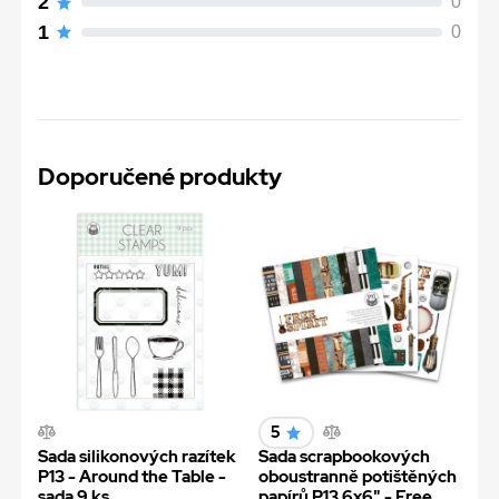
2
0
1
0
Doporučené produkty
5
Sada silikonových razítek
Sada scrapbookových
P13 - Around the Table -
oboustranně potištěných
sada 9 ks
papírů P13 6x6" - Free