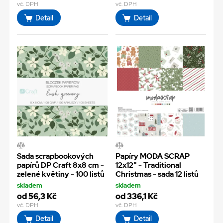
vč. DPH
vč. DPH
Detail
Detail
Sada scrapbookových
Papíry MODA SCRAP
papírů DP Craft 8x8 cm -
12x12" - Traditional
zelené květiny - 100 listů
Christmas - sada 12 listů
skladem
skladem
od 56,3 Kč
od 336,1 Kč
vč. DPH
vč. DPH
Detail
Detail