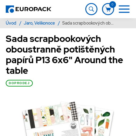
0
Úvod
/
Jaro, Velikonoce
/
Sada scrapbookových oboustranně potištěných papírů P13 6x6" Around the table
Sada scrapbookových
oboustranně potištěných
papírů P13 6x6" Around the
table
DOPRODEJ