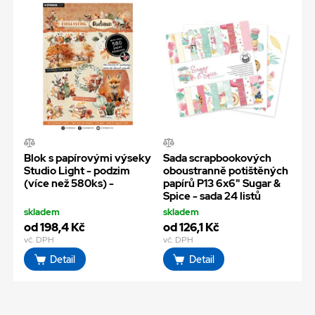
Blok s papírovými výseky
Sada scrapbookových
Studio Light - podzim
oboustranně potištěných
(více než 580ks) -
papírů P13 6x6" Sugar &
Spice - sada 24 listů
skladem
skladem
od 198,4 Kč
od 126,1 Kč
vč. DPH
vč. DPH
Detail
Detail