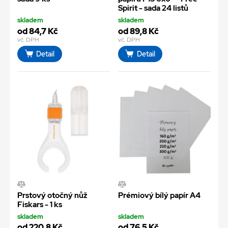
Spirit - sada 24 listů
skladem
skladem
od 84,7 Kč
od 89,8 Kč
vč. DPH
vč. DPH
Detail
Detail
Prstový otočný nůž
Prémiový bílý papír A4
Fiskars - 1 ks
skladem
skladem
od 220,8 Kč
od 76,5 Kč