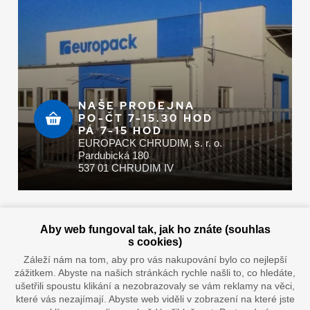
NAŠE PRODEJNA
PO-ČT 7-15.30 HOD
PÁ 7-15 HOD
EUROPACK CHRUDIM, s. r. o.
Pardubická 180
537 01 CHRUDIM IV
Zaplatit u nás můžete hotově i online
Aby web fungoval tak, jak ho znáte (souhlas
s cookies)
Záleží nám na tom, aby pro vás nakupování bylo co nejlepší
zážitkem. Abyste na našich stránkách rychle našli to, co hledáte,
Doprava vaším oblíbeným dopravcem
ušetřili spoustu klikání a nezobrazovaly se vám reklamy na věci,
které vás nezajímají. Abyste web viděli v zobrazení na které jste