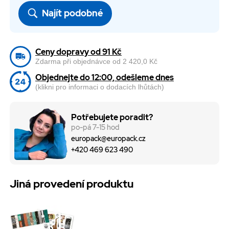
Najít podobné
Ceny dopravy od 91 Kč
Zdarma při objednávce od 2 420,0 Kč
Objednejte do 12:00, odešleme dnes
(klikni pro informaci o dodacích lhůtách)
Potřebujete poradit?
po-pá 7-15 hod
europack@europack.cz
+420 469 623 490
Jiná provedení produktu