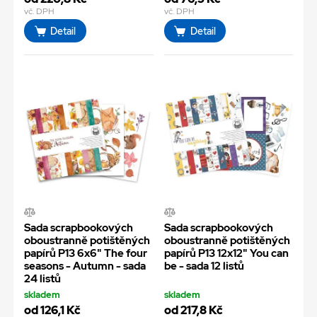
vč. DPH
vč. DPH
Detail
Detail
Sada scrapbookových
Sada scrapbookových
oboustranně potištěných
oboustranně potištěných
papírů P13 6x6" The four
papírů P13 12x12" You can
seasons - Autumn - sada
be - sada 12 listů
24 listů
skladem
skladem
od 126,1 Kč
od 217,8 Kč