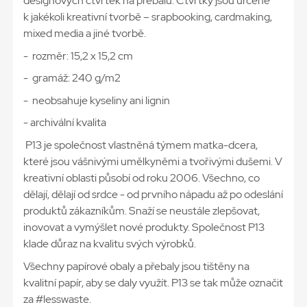
designových čtvrtek na přebalu. Čtvrtky jsou určené
k jakékoli kreativní tvorbě – srapbooking, cardmaking,
mixed media a jiné tvorbě.
- rozměr: 15,2 x 15,2 cm
- gramáž: 240 g/m2
- neobsahuje kyseliny ani lignin
- archivální kvalita
P13 je společnost vlastněná týmem matka-dcera,
které jsou vášnivými umělkyněmi a tvořivými dušemi. V
kreativní oblasti působí od roku 2006. Všechno, co
dělají, dělají od srdce - od prvního nápadu až po odeslání
produktů zákazníkům. Snaží se neustále zlepšovat,
inovovat a vymýšlet nové produkty. Společnost P13
klade důraz na kvalitu svých výrobků.
Všechny papírové obaly a přebaly jsou tištěny na
kvalitní papír, aby se daly využít. P13 se tak může označit
za #lesswaste.