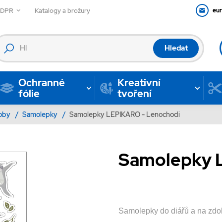
GDPR
Katalogy a brožury
eu
Hledat
Ochranné
Kreativní
fólie
tvoření
oby
/
Samolepky
/
Samolepky LEPIKARO - Lenochodi
Samolepky 
Samolepky do diářů a na zdob