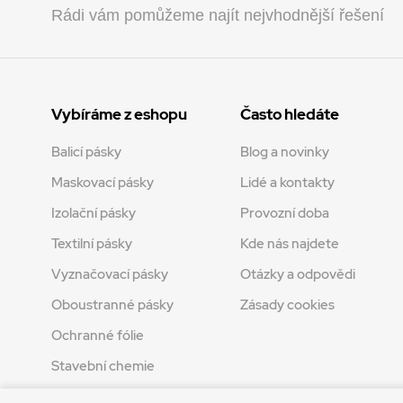
Rádi vám pomůžeme najít nejvhodnější řešení
Vybíráme z eshopu
Často hledáte
Balicí pásky
Blog a novinky
Maskovací pásky
Lidé a kontakty
Izolační pásky
Provozní doba
Textilní pásky
Kde nás najdete
Vyznačovací pásky
Otázky a odpovědi
Oboustranné pásky
Zásady cookies
Ochranné fólie
Stavební chemie
Tvoření