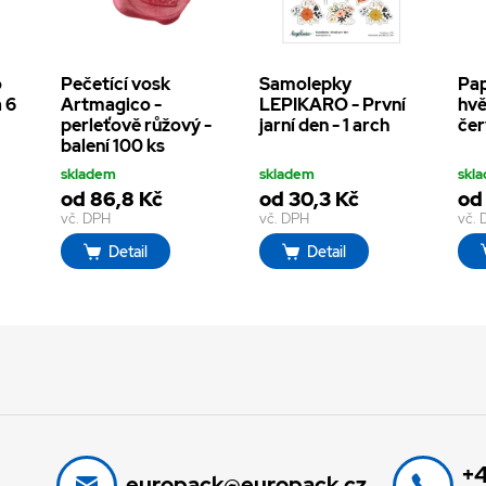
o
Pečetící vosk
Samolepky
Pap
 6
Artmagico -
LEPIKARO - První
hvě
perleťově růžový -
jarní den - 1 arch
čer
balení 100 ks
skladem
skladem
skl
od 86,8 Kč
od 30,3 Kč
od 
vč. DPH
vč. DPH
vč.
Detail
Detail
+4
europack@europack.cz