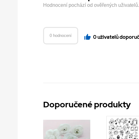
Hodnocení pochází od ověřených uživatelů. H
0 hodnocení
0 uživatelů doporu
Doporučené produkty