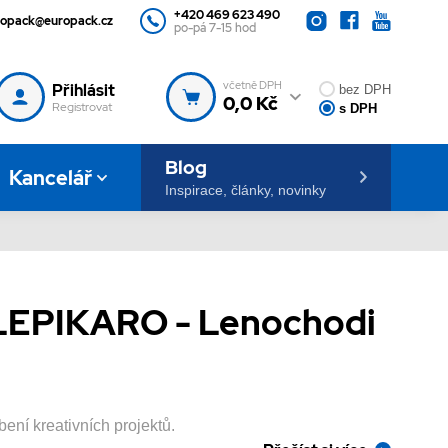
+420 469 623 490
ropack@europack.cz
po-pá 7-15 hod
včetně DPH
Přihlásit
bez DPH
0,0 Kč
Registrovat
s DPH
Blog
Kancelář
Inspirace, články, novinky
LEPIKARO - Lenochodi
ení kreativních projektů.