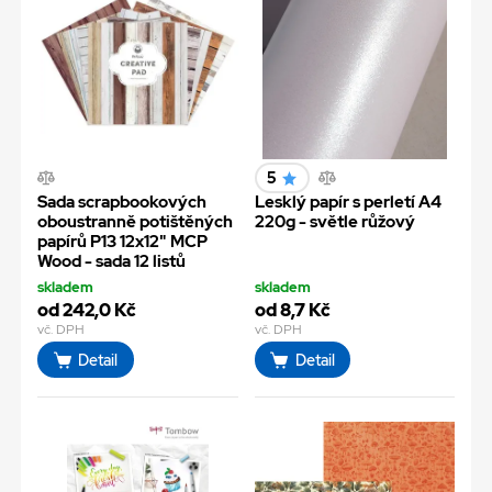
5
Sada scrapbookových
Lesklý papír s perletí A4
oboustranně potištěných
220g - světle růžový
papírů P13 12x12" MCP
Wood - sada 12 listů
skladem
skladem
od 242,0 Kč
od 8,7 Kč
vč. DPH
vč. DPH
Detail
Detail