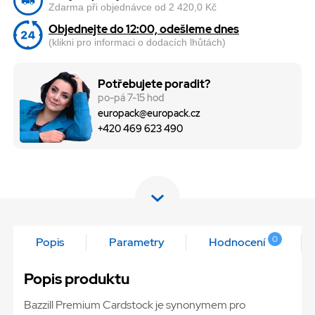
Zdarma při objednávce od 2 420,0 Kč
Objednejte do 12:00, odešleme dnes
(klikni pro informaci o dodacích lhůtách)
Potřebujete poradit?
po-pá 7-15 hod
europack@europack.cz
+420 469 623 490
0
Popis
Parametry
Hodnocení
Popis produktu
Bazzill Premium Cardstock je synonymem pro