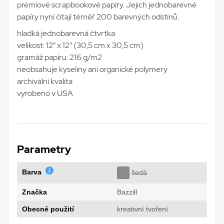
prémiové scrapbookové papíry. Jejich jednobarevné
papíry nyní čítají téměř 200 barevných odstínů.
hladká jednobarevná čtvrtka
velikost: 12“ x 12“ (30,5 cm x 30,5 cm)
gramáž papíru: 216 g/m2
neobsahuje kyseliny ani organické polymery
archivální kvalita
vyrobeno v USA
Parametry
Barva
šedá
Značka
Bazzill
Obecné použití
kreativní tvoření