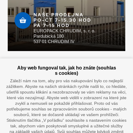
NAŠE PRODEJNA
PO-ČT 7-15.30 HOD
PÁ 7-15 HOD
EUROPACK CHRUDIM, s. r. o.
Pardubická 180
537 01 CHRUDIM IV
Zaplatit u nás můžete hotově i online
Aby web fungoval tak, jak ho znáte (souhlas
s cookies)
Záleží nám na tom, aby pro vás nakupování bylo co nejlepší
zážitkem. Abyste na našich stránkách rychle našli to, co hledáte,
Doprava vaším oblíbeným dopravcem
ušetřili spoustu klikání a nezobrazovaly se vám reklamy na věci,
které vás nezajímají. Abyste web viděli v zobrazení na které jste
zvyklí a nemuseli se pokaždé přihlašovat. Proto od vás
potřebujeme souhlas se zpracováním souborů cookies - malých
souborů, které se dočasně ukládají ve vašem prohlížeči.
Stisknutím tlačítka „V pořádku“ souhlasíte s nastavením cookies
tak, abychom vám poskytovali smysluplné a užitečné služby
na základě vašich údajů. Svůj souhlas můžete kdykoli změnit