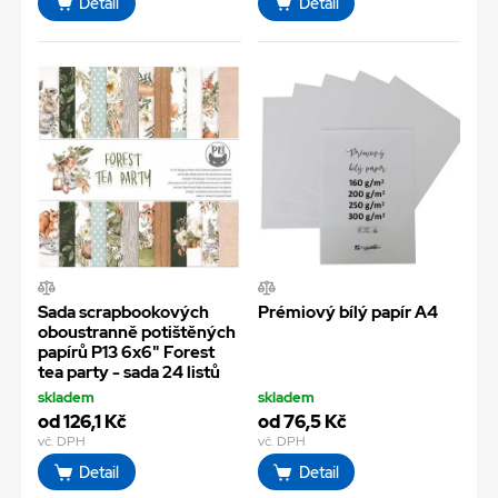
Detail
Detail
Sada scrapbookových
Prémiový bílý papír A4
oboustranně potištěných
papírů P13 6x6" Forest
tea party - sada 24 listů
skladem
skladem
od 126,1 Kč
od 76,5 Kč
vč. DPH
vč. DPH
Detail
Detail