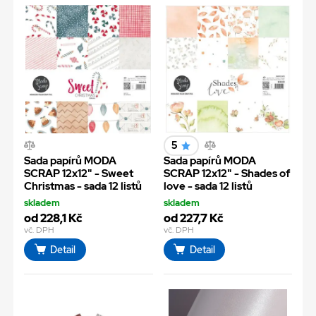
5
Sada papírů MODA
Sada papírů MODA
SCRAP 12x12" - Sweet
SCRAP 12x12" - Shades of
Christmas - sada 12 listů
love - sada 12 listů
skladem
skladem
od 228,1 Kč
od 227,7 Kč
vč. DPH
vč. DPH
Detail
Detail