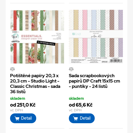
Potištěné papíry 20,3 x
Sada scrapbookových
20,3 cm - Studio Light -
papírů DP Craft 15x15 cm
Classic Christmas - sada
- puntíky - 24 listů
36 listů
skladem
skladem
od 251,0 Kč
od 65,6 Kč
vč. DPH
vč. DPH
Detail
Detail