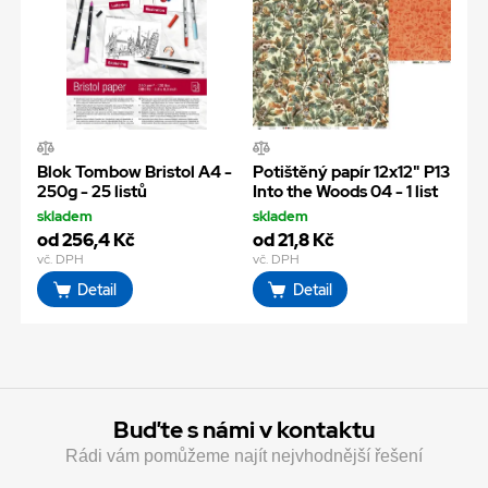
Blok Tombow Bristol A4 -
Potištěný papír 12x12" P13
250g - 25 listů
Into the Woods 04 - 1 list
skladem
skladem
od 256,4 Kč
od 21,8 Kč
vč. DPH
vč. DPH
Detail
Detail
Buďte s námi v kontaktu
Rádi vám pomůžeme najít nejvhodnější řešení