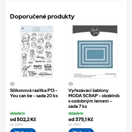
Doporučené produkty
Silikonová razítka P13 -
Vyřezávací šablony
You can be - sada 20 ks
MODA SCRAP - obdélník
s ozdobným lemem -
sada 7 ks
skladem
skladem
od 502,2 Kč
od 375,1 Kč
vč. DPH
vč. DPH