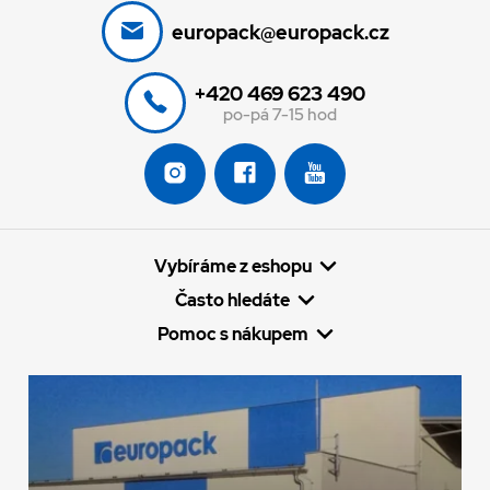
europack@europack.cz
+420 469 623 490
po-pá 7-15 hod
Vybíráme z eshopu
Často hledáte
Pomoc s nákupem