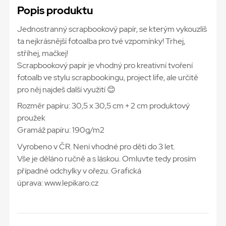
Popis produktu
Jednostranný scrapbookový papír, se kterým vykouzlíš
ta nejkrásnější fotoalba pro tvé vzpomínky! Trhej,
stříhej, mačkej!
Scrapbookový papír je vhodný pro kreativní tvoření
fotoalb ve stylu scrapbookingu, project life, ale určitě
pro něj najdeš další využití 😊
Rozměr papíru: 30,5 x 30,5 cm + 2 cm produktový
proužek
Gramáž papíru: 190g/m2
Vyrobeno v ČR. Není vhodné pro děti do 3 let.
Vše je děláno ručně a s láskou. Omluvte tedy prosím
případné odchylky v ořezu. Grafická
úprava: www.lepikaro.cz