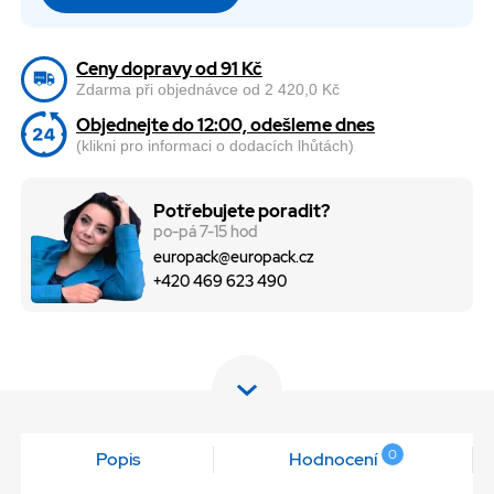
Ceny dopravy od 91 Kč
Zdarma při objednávce od 2 420,0 Kč
Objednejte do 12:00, odešleme dnes
(klikni pro informaci o dodacích lhůtách)
Potřebujete poradit?
po-pá 7-15 hod
europack@europack.cz
+420 469 623 490
0
Popis
Hodnocení