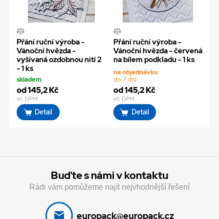
Přání ruční výroba -
Přání ruční výroba -
Vánoční hvězda -
Vánoční hvězda - červená
vyšívaná ozdobnou nití 2
na bílem podkladu - 1 ks
- 1 ks
na objednávku
skladem
do 7 dní
od 145,2 Kč
od 145,2 Kč
vč. DPH
vč. DPH
Detail
Detail
Buďte s námi v kontaktu
Rádi vám pomůžeme najít nejvhodnější řešení
europack@europack.cz