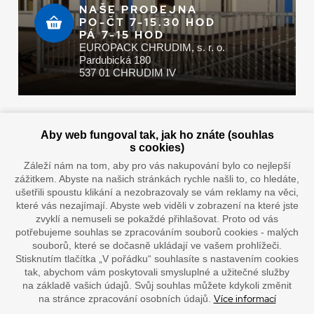
NAŠE PRODEJNA
PO-ČT 7-15.30 HOD
PÁ 7-15 HOD
EUROPACK CHRUDIM, s. r. o.
Pardubická 180
537 01 CHRUDIM IV
Zaplatit u nás můžete hotově i online
Aby web fungoval tak, jak ho znáte (souhlas
s cookies)
Záleží nám na tom, aby pro vás nakupování bylo co nejlepší
zážitkem. Abyste na našich stránkách rychle našli to, co hledáte,
Doprava vaším oblíbeným dopravcem
ušetřili spoustu klikání a nezobrazovaly se vám reklamy na věci,
které vás nezajímají. Abyste web viděli v zobrazení na které jste
zvyklí a nemuseli se pokaždé přihlašovat. Proto od vás
potřebujeme souhlas se zpracováním souborů cookies - malých
souborů, které se dočasně ukládají ve vašem prohlížeči.
Stisknutím tlačítka „V pořádku“ souhlasíte s nastavením cookies
tak, abychom vám poskytovali smysluplné a užitečné služby
na základě vašich údajů. Svůj souhlas můžete kdykoli změnit
Více informací
na stránce zpracování osobních údajů.