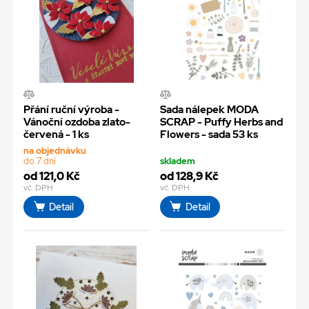
Přání ruční výroba -
Sada nálepek MODA
Vánoční ozdoba zlato-
SCRAP - Puffy Herbs and
červená - 1 ks
Flowers - sada 53 ks
na objednávku
do 7 dní
skladem
od 121,0 Kč
od 128,9 Kč
vč. DPH
vč. DPH
Detail
Detail