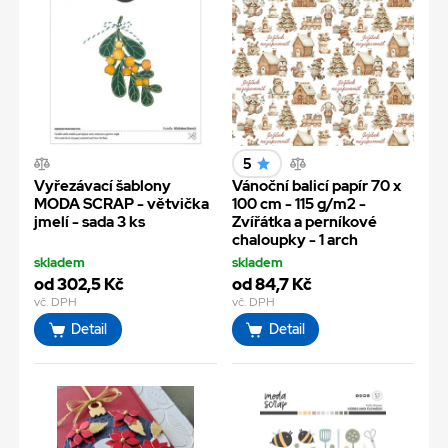
5
Vyřezávací šablony
Vánoční balicí papír 70 x
MODA SCRAP - větvička
100 cm - 115 g/m2 -
jmelí - sada 3 ks
Zvířátka a perníkové
chaloupky - 1 arch
skladem
skladem
od 302,5 Kč
od 84,7 Kč
vč. DPH
vč. DPH
Detail
Detail