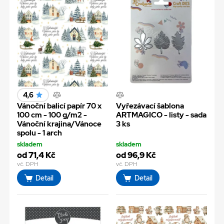
4,6
Vánoční balicí papír 70 x
Vyřezávací šablona
100 cm - 100 g/m2 -
ARTMAGICO - listy - sada
Vánoční krajina/Vánoce
3 ks
spolu - 1 arch
skladem
skladem
od 71,4 Kč
od 96,9 Kč
vč. DPH
vč. DPH
Detail
Detail