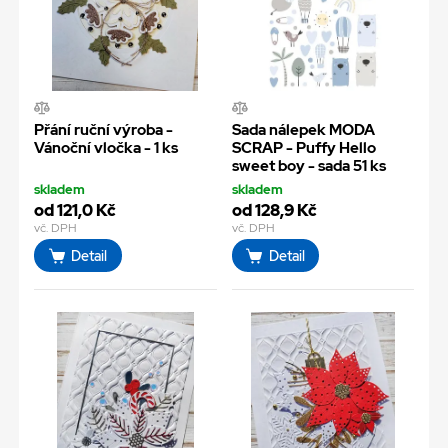
Přání ruční výroba -
Sada nálepek MODA
Vánoční vločka - 1 ks
SCRAP - Puffy Hello
sweet boy - sada 51 ks
skladem
skladem
od 121,0 Kč
od 128,9 Kč
vč. DPH
vč. DPH
Detail
Detail