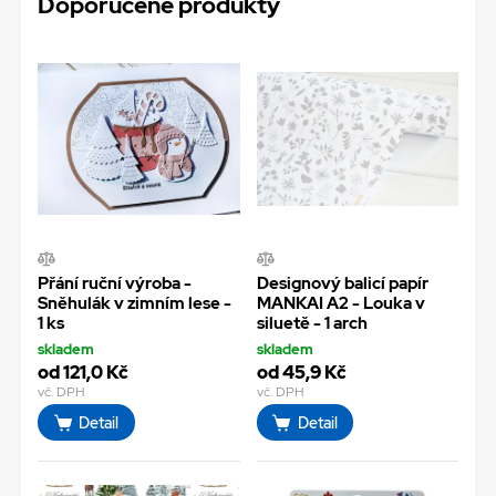
Doporučené produkty
Přání ruční výroba -
Designový balicí papír
Sněhulák v zimním lese -
MANKAI A2 - Louka v
1 ks
siluetě - 1 arch
skladem
skladem
od 121,0 Kč
od 45,9 Kč
vč. DPH
vč. DPH
Detail
Detail