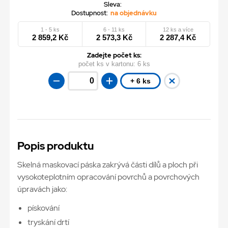
Sleva:
Dostupnost:
na objednávku
1 - 5 ks
6 - 11 ks
12 ks a více
2 859,2 Kč
2 573,3 Kč
2 287,4 Kč
Zadejte počet ks:
počet ks v kartonu:
6 ks
+ 6 ks
Popis produktu
Skelná maskovací páska zakrývá části dílů a ploch při
vysokoteplotním opracování povrchů a povrchových
úpravách jako:
pískování
tryskání drtí