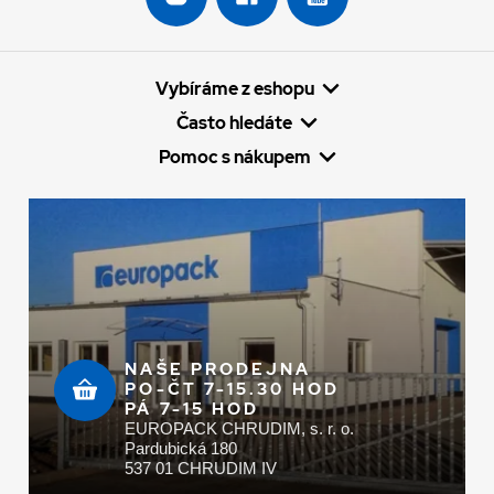
Vybíráme z eshopu
Často hledáte
Pomoc s nákupem
NAŠE PRODEJNA
PO-ČT 7-15.30 HOD
PÁ 7-15 HOD
EUROPACK CHRUDIM, s. r. o.
Pardubická 180
537 01 CHRUDIM IV