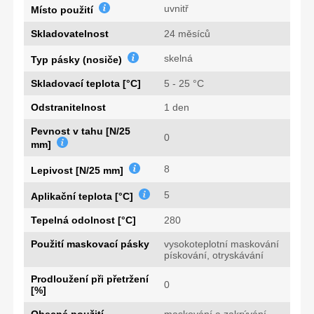
uvnitř
Místo použití
Skladovatelnost
24 měsíců
skelná
Typ pásky (nosiče)
Skladovací teplota [°C]
5 - 25 °C
Odstranitelnost
1 den
Pevnost v tahu [N/25
0
mm]
8
Lepivost [N/25 mm]
5
Aplikační teplota [°C]
Tepelná odolnost [°C]
280
Použití maskovací pásky
vysokoteplotní maskování
pískování, otryskávání
Prodloužení při přetržení
0
[%]