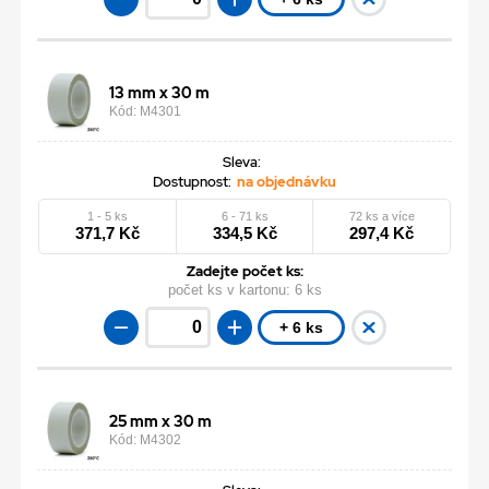
13 mm x 30 m
Kód: M4301
Sleva:
Dostupnost:
na objednávku
1 - 5 ks
6 - 71 ks
72 ks a více
371,7 Kč
334,5 Kč
297,4 Kč
Zadejte počet ks:
počet ks v kartonu:
6 ks
+ 6 ks
25 mm x 30 m
Kód: M4302