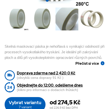
Skelná maskovací páska je nehořlavá s vynikající odolností při
procesech vysokotlakého tryskání. Je ideální při zakrývání
ploch a dílů při vysokoteplotním opracování různých povrchů.
Přečíst si více
Doprava zdarma nad 2 420,0 Kč
(obvyklá cena dopravy 91 Kč )
Objednejte do 12:00, odešleme dnes
(klikni pro informaci o dodacích lhůtách)
od 274,5 Kč
Vybrat variantu
7 variant
od 226,9 Kč
bez DPH