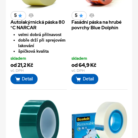
5
5
Autolakýrnická páska 80
Fasádní páska na hrubé
°C NARCAR
povrchy Blue Dolphin
velmi dobrá přilnavost
dobře drží při sprejovém
lakování
špičková kvalita
skladem
skladem
od 21,2 Kč
od 64,9 Kč
vč. DPH
vč. DPH
Detail
Detail