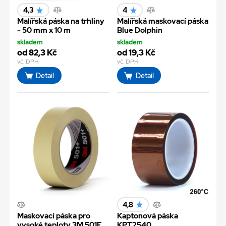
4,3
4
Malířská páska na trhliny
Malířská maskovací páska
- 50 mm x 10 m
Blue Dolphin
skladem
skladem
od 82,3 Kč
od 19,3 Kč
vč. DPH
vč. DPH
Detail
Detail
4,8
Maskovací páska pro
Kaptonová páska
vysoké teploty 3M 501E
KPT2540