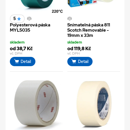
5
Polyesterová páska
Snímatelná páska 811
MYL5035
Scotch Removable -
19mm x 33m
skladem
skladem
od 38,7 Kč
od 119,8 Kč
vč. DPH
vč. DPH
Detail
Detail