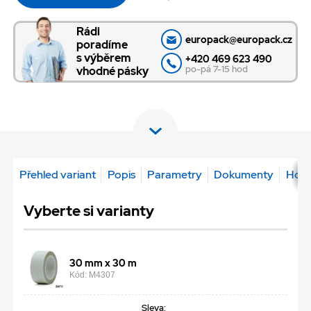
Rádi
europack@europack.cz
poradíme
s výběrem
+420 469 623 490
po-pá 7-15 hod
vhodné pásky
Přehled variant
Popis
Parametry
Dokumenty
Hodn
Vyberte si varianty
30 mm x 30 m
Kód: M4307
Sleva: