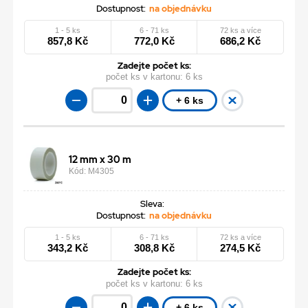
Dostupnost:
na objednávku
1 - 5 ks
6 - 71 ks
72 ks a více
857,8 Kč
772,0 Kč
686,2 Kč
Zadejte počet ks:
počet ks v kartonu:
6 ks
+ 6 ks
12 mm x 30 m
Kód: M4305
Sleva:
Dostupnost:
na objednávku
1 - 5 ks
6 - 71 ks
72 ks a více
343,2 Kč
308,8 Kč
274,5 Kč
Zadejte počet ks:
počet ks v kartonu:
6 ks
+ 6 ks