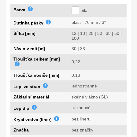
Barva
bílá
plast - 76 mm / 3"
Dutinka pásky
Šířka [mm]
12 | 13 | 25 | 30 | 38 | 50 |
100
Návin v roli [m]
30 | 33
Tloušťka celkem [mm]
0,22
Tloušťka nosiče [mm]
0,13
jednostranně
Lepí ze stran
Základní materiál
skelné vlákno (GL)
silikonové
Lepidlo
bez lineru
Krycí vrstva (liner)
Značka
bez značky