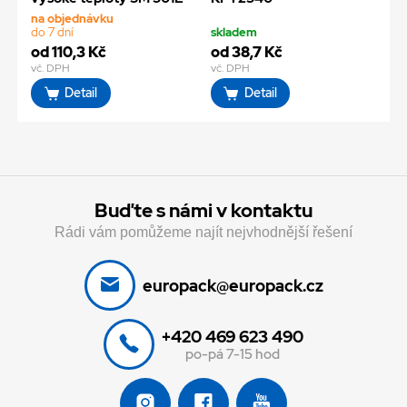
na objednávku
do 7 dní
skladem
od 110,3 Kč
od 38,7 Kč
vč. DPH
vč. DPH
Detail
Detail
Buďte s námi v kontaktu
Rádi vám pomůžeme najít nejvhodnější řešení
europack@europack.cz
+420 469 623 490
po-pá 7-15 hod