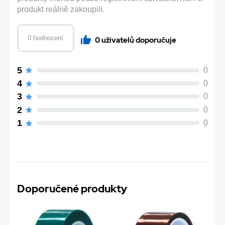
produkt reálně zakoupili.
0 hodnocení
0 uživatelů doporučuje
5
0
4
0
3
0
2
0
1
0
Doporučené produkty