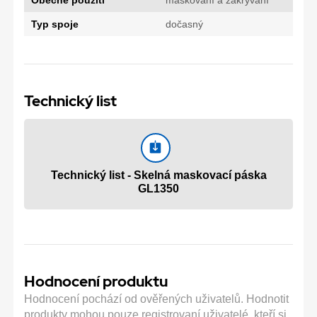
Obecné použití
maskování a zakrývání
Typ spoje
dočasný
Technický list
Technický list - Skelná maskovací páska
GL1350
Hodnocení produktu
Hodnocení pochází od ověřených uživatelů. Hodnotit
produkty mohou pouze registrovaní uživatelé, kteří si