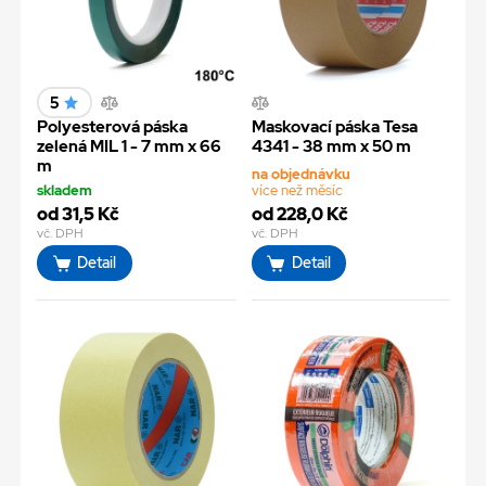
5
Polyesterová páska
Maskovací páska Tesa
zelená MIL 1 - 7 mm x 66
4341 - 38 mm x 50 m
m
na objednávku
skladem
více než měsíc
od 31,5 Kč
od 228,0 Kč
vč. DPH
vč. DPH
Detail
Detail