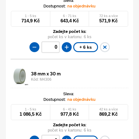
Sleva:
Dostupnost:
na objednávku
1 - 5 ks
6 - 71 ks
72 ks a více
714,9 Kč
643,4 Kč
571,9 Kč
Zadejte počet ks:
počet ks v kartonu:
6 ks
+ 6 ks
38 mm x 30 m
Kód: M4306
Sleva:
Dostupnost:
na objednávku
1 - 5 ks
6 - 41 ks
42 ks a více
1 086,5 Kč
977,8 Kč
869,2 Kč
Zadejte počet ks:
počet ks v kartonu:
6 ks