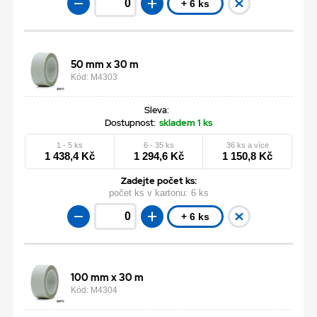
+ 6 ks
50 mm x 30 m
Kód: M4303
Sleva:
Dostupnost:
skladem 1 ks
1 - 5 ks
6 - 35 ks
36 ks a více
1 438,4 Kč
1 294,6 Kč
1 150,8 Kč
Zadejte počet ks:
počet ks v kartonu:
6 ks
+ 6 ks
100 mm x 30 m
Kód: M4304