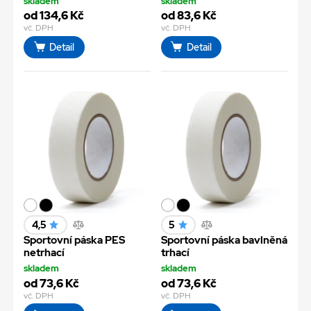
skladem
skladem
od 134,6 Kč
od 83,6 Kč
vč. DPH
vč. DPH
Detail
Detail
4,5
5
Sportovní páska PES
Sportovní páska bavlněná
netrhací
trhací
skladem
skladem
od 73,6 Kč
od 73,6 Kč
vč. DPH
vč. DPH