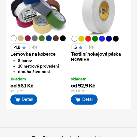
4,8
5
Lemovka na koberce
Textilní hokejová páska
HOWIES
8 barev
10 metrové provedení
dlouhá životnost
skladem
skladem
od 56,1 Kč
od 92,9 Kč
vč. DPH
vč. DPH
Detail
Detail