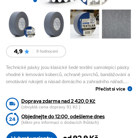
4,9
9 hodnocení
Technické pásky jsou klasické šedé textilní samolepící pásky
vhodné k lemování koberců, ochraně povrchů, bandážování a
omotávání rukojetí a násad domácího a zahradního nářadí,
Přečíst si více
svazování a fixaci v domácnosti i průmyslu.
Doprava zdarma nad 2 420,0 Kč
(obvyklá cena dopravy 91 Kč )
Objednejte do 12:00, odešleme dnes
(klikni pro informaci o dodacích lhůtách)