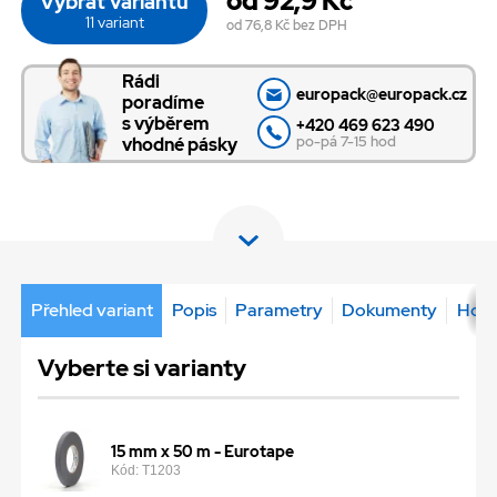
od 92,9 Kč
Vybrat variantu
11 variant
od 76,8 Kč
bez DPH
Rádi
europack@europack.cz
poradíme
s výběrem
+420 469 623 490
po-pá 7-15 hod
vhodné pásky
Přehled variant
Popis
Parametry
Dokumenty
Hodn
Vyberte si varianty
15 mm x 50 m - Eurotape
Kód: T1203