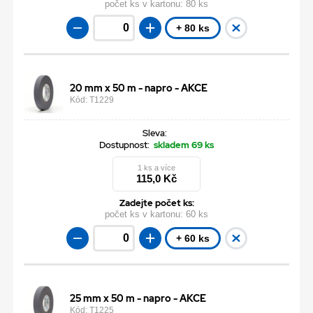
počet ks v kartonu:
80 ks
+ 80 ks
20 mm x 50 m - napro - AKCE
Kód: T1229
Sleva:
Dostupnost:
skladem 69 ks
1 ks a více
115,0 Kč
Zadejte počet ks:
počet ks v kartonu:
60 ks
+ 60 ks
25 mm x 50 m - napro - AKCE
Kód: T1225