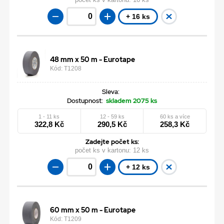
+ 16 ks
48 mm x 50 m - Eurotape
Kód: T1208
Sleva:
Dostupnost:
skladem 2075 ks
1 - 11 ks
12 - 59 ks
60 ks a více
322,8 Kč
290,5 Kč
258,3 Kč
Zadejte počet ks:
počet ks v kartonu:
12 ks
+ 12 ks
60 mm x 50 m - Eurotape
Kód: T1209