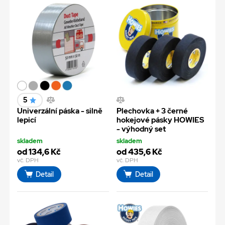
5
Univerzální páska - silně
Plechovka + 3 černé
lepicí
hokejové pásky HOWIES
- výhodný set
skladem
skladem
od 134,6 Kč
od 435,6 Kč
vč. DPH
vč. DPH
Detail
Detail