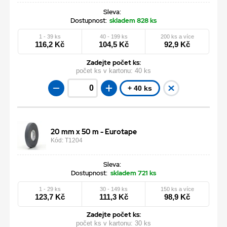
Sleva:
Dostupnost:
skladem 828 ks
1 - 39 ks
40 - 199 ks
200 ks a více
116,2 Kč
104,5 Kč
92,9 Kč
Zadejte počet ks:
počet ks v kartonu:
40 ks
+ 40 ks
20 mm x 50 m - Eurotape
Kód: T1204
Sleva:
Dostupnost:
skladem 721 ks
1 - 29 ks
30 - 149 ks
150 ks a více
123,7 Kč
111,3 Kč
98,9 Kč
Zadejte počet ks:
počet ks v kartonu:
30 ks