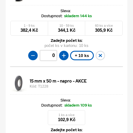
Sleva:
Dostupnost:
skladem 144 ks
1 - 9 ks
10 - 59 ks
60 ks a více
382,4 Kč
344,1 Kč
305,9 Kč
Zadejte počet ks:
počet ks v kartonu:
10 ks
+ 10 ks
15 mm x 50 m - napro - AKCE
Kód: T1228
Sleva:
Dostupnost:
skladem 109 ks
1 ks a více
102,9 Kč
Zadejte počet ks: