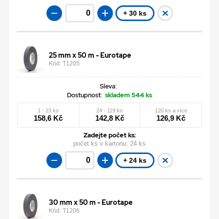
+ 30 ks
25 mm x 50 m - Eurotape
Kód: T1205
Sleva:
Dostupnost:
skladem 544 ks
1 - 23 ks
24 - 119 ks
120 ks a více
158,6 Kč
142,8 Kč
126,9 Kč
Zadejte počet ks:
počet ks v kartonu:
24 ks
+ 24 ks
30 mm x 50 m - Eurotape
Kód: T1206