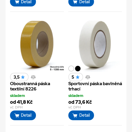
Detail
Detail
3,5
5
Oboustranná páska
Sportovní páska bavlněná
textilní 8226
trhací
skladem
skladem
od 41,8 Kč
od 73,6 Kč
vč. DPH
vč. DPH
Detail
Detail