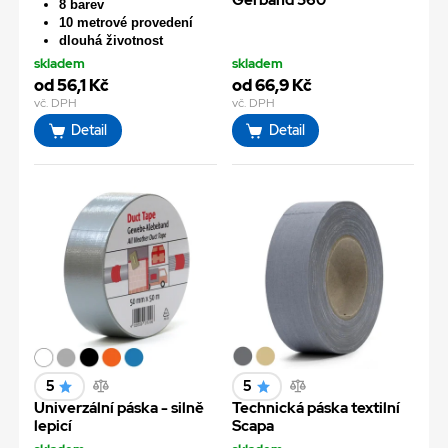
Gerband 560
8 barev
10 metrové provedení
dlouhá životnost
skladem
skladem
od 56,1 Kč
od 66,9 Kč
vč. DPH
vč. DPH
Detail
Detail
5
5
Univerzální páska - silně
Technická páska textilní
lepicí
Scapa