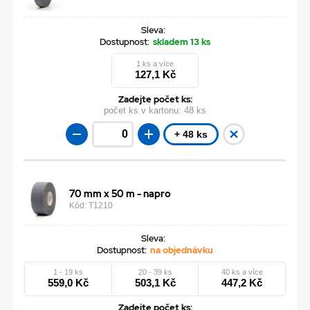
Sleva:
Dostupnost:
skladem 13 ks
1 ks a více
127,1 Kč
Zadejte počet ks:
počet ks v kartonu:
48 ks
+ 48 ks
70 mm x 50 m - napro
Kód: T1210
Sleva:
Dostupnost:
na objednávku
1 - 19 ks
20 - 39 ks
40 ks a více
559,0 Kč
503,1 Kč
447,2 Kč
Zadejte počet ks: