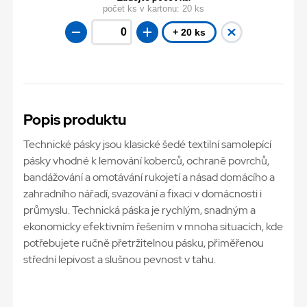
počet ks v kartonu:
20 ks
+ 20 ks
Popis produktu
Technické pásky jsou klasické šedé textilní samolepící
pásky vhodné k lemování koberců, ochraně povrchů,
bandážování a omotávání rukojetí a násad domácího a
zahradního nářadí, svazování a fixaci v domácnosti i
průmyslu. Technická páska je rychlým, snadným a
ekonomicky efektivním řešením v mnoha situacích, kde
potřebujete ručně přetržitelnou pásku, přiměřenou
střední lepivost a slušnou pevnost v tahu.