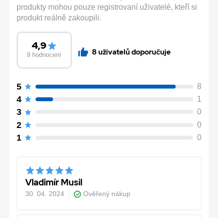
produkty mohou pouze registrovaní uživatelé, kteří si
produkt reálně zakoupili.
4,9
8 uživatelů doporučuje
9 hodnocení
5
8
4
1
3
0
2
0
1
0
Vladimír Musil
30. 04. 2024
Ověřený nákup