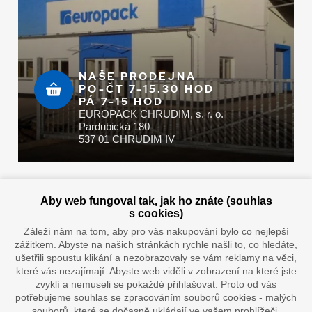
NAŠE PRODEJNA
PO-ČT 7-15.30 HOD
PÁ 7-15 HOD
EUROPACK CHRUDIM, s. r. o.
Pardubická 180
537 01 CHRUDIM IV
Zaplatit u nás můžete hotově i online
Aby web fungoval tak, jak ho znáte (souhlas
s cookies)
Záleží nám na tom, aby pro vás nakupování bylo co nejlepší
zážitkem. Abyste na našich stránkách rychle našli to, co hledáte,
Doprava vaším oblíbeným dopravcem
ušetřili spoustu klikání a nezobrazovaly se vám reklamy na věci,
které vás nezajímají. Abyste web viděli v zobrazení na které jste
zvyklí a nemuseli se pokaždé přihlašovat. Proto od vás
potřebujeme souhlas se zpracováním souborů cookies - malých
souborů, které se dočasně ukládají ve vašem prohlížeči.