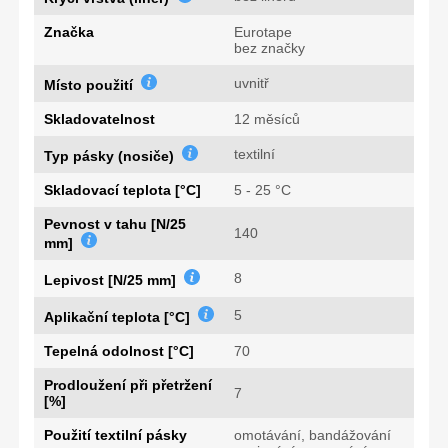
Značka
Eurotape
bez značky
uvnitř
Místo použití
Skladovatelnost
12 měsíců
textilní
Typ pásky (nosiče)
Skladovací teplota [°C]
5 - 25 °C
Pevnost v tahu [N/25
140
mm]
8
Lepivost [N/25 mm]
5
Aplikační teplota [°C]
Tepelná odolnost [°C]
70
Prodloužení při přetržení
7
[%]
Použití textilní pásky
omotávání, bandážování