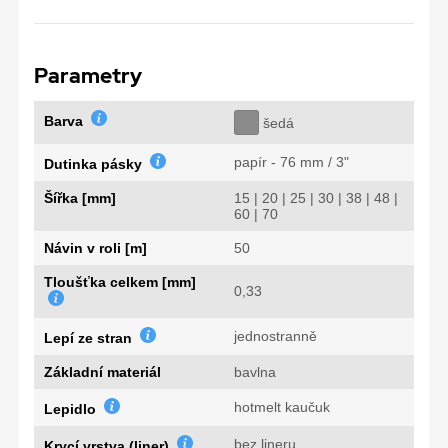
Parametry
Barva
šedá
papír - 76 mm / 3"
Dutinka pásky
Šířka [mm]
15 | 20 | 25 | 30 | 38 | 48 |
60 | 70
Návin v roli [m]
50
Tloušťka celkem [mm]
0,33
jednostranně
Lepí ze stran
Základní materiál
bavlna
hotmelt kaučuk
Lepidlo
bez lineru
Krycí vrstva (liner)