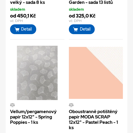
velký - sada 8 ks
Garden - sada 13 listů
skladem
skladem
od 450,1 Kč
od 325,0 Kč
vč. DPH
vč. DPH
Detail
Detail
Vellum/pergamenový
Oboustranně potištěný
papír 12x12" - Spring
papír MODA SCRAP
Poppies - 1 ks
12x12" - Pastel Peach - 1
ks