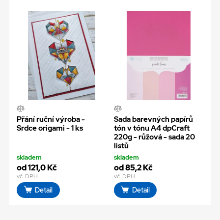
Přání ruční výroba -
Sada barevných papírů
Srdce origami - 1 ks
tón v tónu A4 dpCraft
220g - růžová - sada 20
listů
skladem
skladem
od 121,0 Kč
od 85,2 Kč
vč. DPH
vč. DPH
Detail
Detail