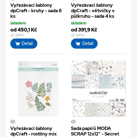
Vyřezávací šablony
Vyřezávací šablony
dpCraft - kruhy - sada 8
dpCraft - větvičky v
ks
půlkruhu - sada 4 ks
skladem
skladem
od 450,1 Kč
od 391,9 Kč
vč. DPH
vč. DPH
Detail
Detail
Vyřezávací šablony
Sada papírů MODA
dpCraft - rostliny mix
SCRAP 12x12" - Secret