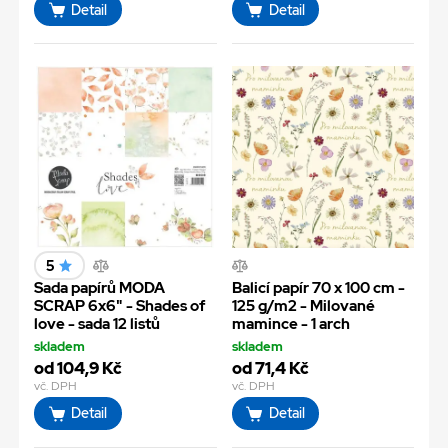
Detail
Detail
5
Sada papírů MODA
Balicí papír 70 x 100 cm -
SCRAP 6x6" - Shades of
125 g/m2 - Milované
love - sada 12 listů
mamince - 1 arch
skladem
skladem
od 104,9 Kč
od 71,4 Kč
vč. DPH
vč. DPH
Detail
Detail