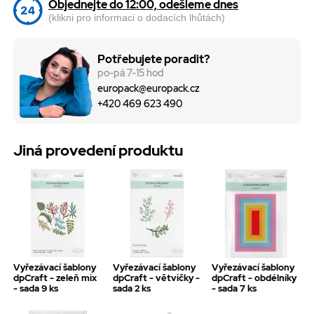
Objednejte do 12:00, odešleme dnes
(klikni pro informaci o dodacích lhůtách)
Potřebujete poradit?
po-pá 7-15 hod
europack@europack.cz
+420 469 623 490
Jiná provedení produktu
Vyřezávací šablony
Vyřezávací šablony
Vyřezávací šablony
dpCraft - zeleň mix
dpCraft - větvičky -
dpCraft - obdélníky
- sada 9 ks
sada 2 ks
- sada 7 ks