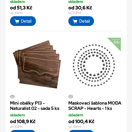
skladem
skladem
od 51,3 Kč
od 30,6 Kč
vč. DPH
vč. DPH
Detail
Detail
Mini obálky P13 -
Maskovací šablona MODA
Naturalist 02 - sada 5 ks
SCRAP - Hearts - 1 ks
skladem
skladem
od 108,9 Kč
od 100,4 Kč
vč. DPH
vč. DPH