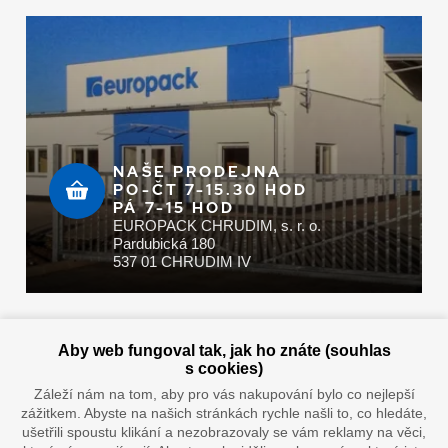
NAŠE PRODEJNA
PO-ČT 7-15.30 HOD
PÁ 7-15 HOD
EUROPACK CHRUDIM, s. r. o.
Pardubická 180
537 01 CHRUDIM IV
Zaplatit u nás můžete hotově i online
Aby web fungoval tak, jak ho znáte (souhlas
s cookies)
Záleží nám na tom, aby pro vás nakupování bylo co nejlepší
zážitkem. Abyste na našich stránkách rychle našli to, co hledáte,
Doprava vaším oblíbeným dopravcem
ušetřili spoustu klikání a nezobrazovaly se vám reklamy na věci,