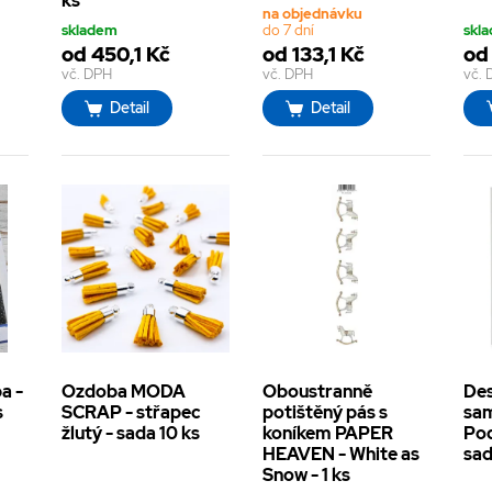
ks
na objednávku
skladem
do 7 dní
skl
od 450,1 Kč
od 133,1 Kč
od
vč. DPH
vč. DPH
vč.
Detail
Detail
a -
Ozdoba MODA
Oboustranně
De
s
SCRAP - střapec
potištěný pás s
sa
žlutý - sada 10 ks
koníkem PAPER
Pod
HEAVEN - White as
sad
Snow - 1 ks