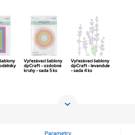
 šablony
Vyřezávací šablony
Vyřezávací šablony
bdélníky
dpCraft - ozdobné
dpCraft - levandule
kruhy - sada 5 ks
- sada 4 ks
Parametry