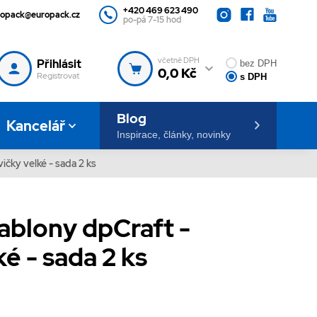
+420 469 623 490
ropack@europack.cz
po-pá 7-15 hod
včetně DPH
Přihlásit
bez DPH
0,0 Kč
Registrovat
s DPH
Blog
Kancelář
Inspirace, články, novinky
ičky velké - sada 2 ks
ablony dpCraft -
é - sada 2 ks