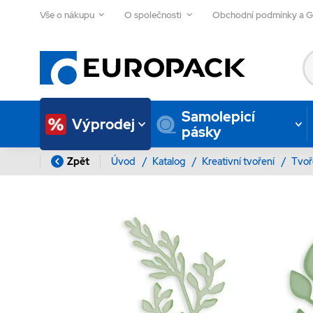
Vše o nákupu
O společnosti
Obchodní podmínky a 
Samolepicí
Výprodej
pásky
Zpět
Úvod
/
Katalog
/
Kreativní tvoření
/
Tvoř