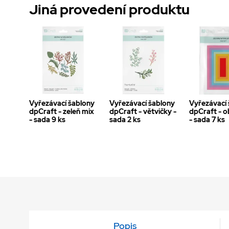
Jiná provedení produktu
Vyřezávací šablony
Vyřezávací šablony
Vyřezávací
dpCraft - zeleň mix
dpCraft - větvičky -
dpCraft - o
- sada 9 ks
sada 2 ks
- sada 7 ks
Popis