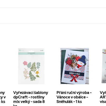
ony
Vyřezávací šablony
Přání ruční výroba -
Vyř
ky v
dpCraft - rostliny
Vánoce v obálce -
AR
4 ks
mix velký - sada 8
Sněhulák - 1 ks
vis