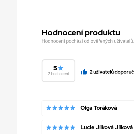
Hodnocení produktu
Hodnocení pochází od ověřených uživatelů. H
5
2 uživatelů doporuč
2 hodnocení
Olga Toráková
Lucie Jílková Jílková