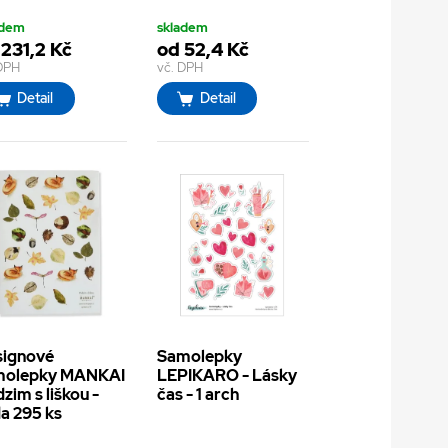
adem
skladem
 231,2 Kč
od 52,4 Kč
 DPH
vč. DPH
Detail
Detail
signové
Samolepky
molepky MANKAI
LEPIKARO - Lásky
zim s liškou -
čas - 1 arch
a 295 ks