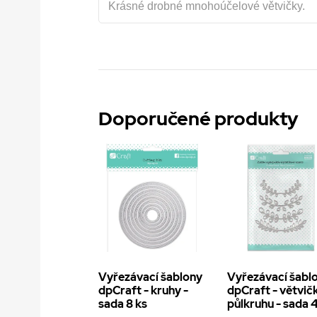
Krásné drobné mnohoúčelové větvičky.
Doporučené produkty
Vyřezávací šablony
Vyřezávací šabl
dpCraft - kruhy -
dpCraft - větvič
sada 8 ks
půlkruhu - sada 