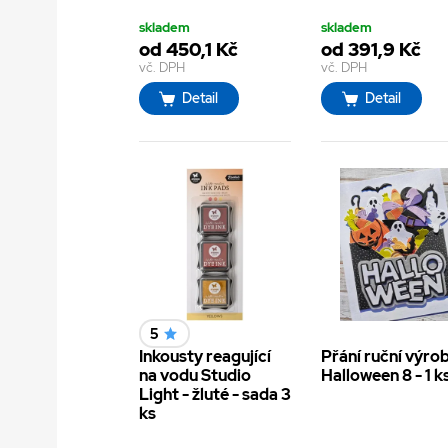
skladem
skladem
od 450,1 Kč
od 391,9 Kč
vč. DPH
vč. DPH
Detail
Detail
5
Inkousty reagující
Přání ruční výrob
na vodu Studio
Halloween 8 - 1 k
Light - žluté - sada 3
ks