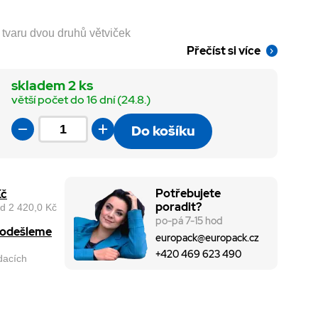
tvaru dvou druhů větviček
Přečíst si více
skladem 2 ks
větší počet do 16 dní (24.8.)
Do košíku
Potřebujete
Kč
poradit?
d 2 420,0 Kč
po-pá 7-15 hod
, odešleme
europack@europack.cz
+420 469 623 490
odacích