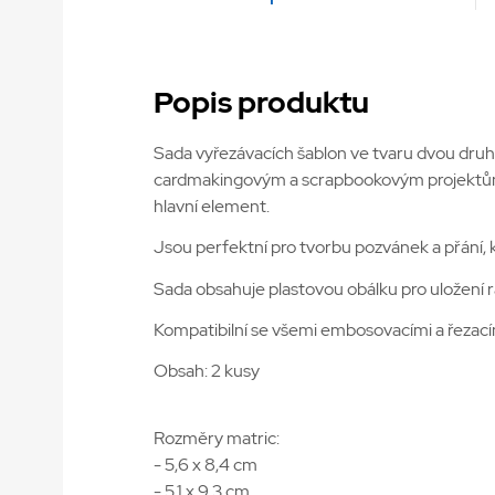
Popis produktu
Sada vyřezávacích šablon ve tvaru dvou druh
cardmakingovým a scrapbookovým projektům mi
hlavní element.
Jsou perfektní pro tvorbu pozvánek a přání, 
Sada obsahuje plastovou obálku pro uložení r
Kompatibilní se všemi embosovacími a řezacím
Obsah: 2 kusy
Rozměry matric:
- 5,6 x 8,4 cm
- 5,1 x 9,3 cm