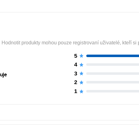
odnotit produkty mohou pouze registrovaní uživatelé, kteří si p
5
4
3
uje
2
1