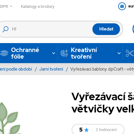
GDPR
Katalogy a brožury
eu
Hledat
Ochranné
Kreativní
fólie
tvoření
ení podle období
/
Jarní tvoření
/
Vyřezávací šablony dpCraft - větv
Vyřezávací š
větvičky velk
5
2 hodnocení