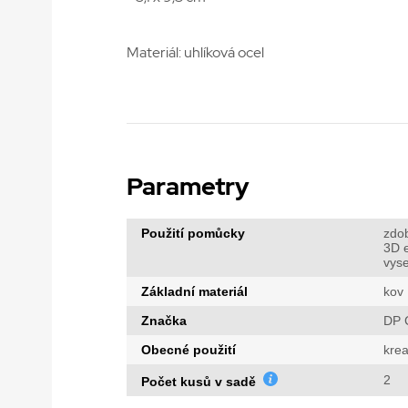
Materiál: uhlíková ocel
Parametry
Použití pomůcky
zdo
3D e
vys
Základní materiál
kov
Značka
DP C
Obecné použití
krea
2
Počet kusů v sadě