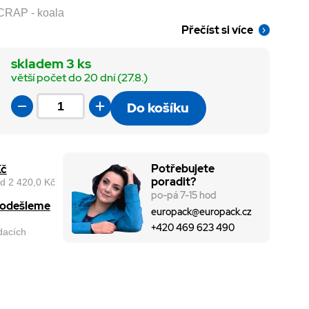
CRAP - koala
Přečíst si více
skladem 3 ks
větší počet do 20 dní (27.8.)
Do košíku
Potřebujete
Kč
poradit?
d 2 420,0 Kč
po-pá 7-15 hod
, odešleme
europack@europack.cz
+420 469 623 490
odacích