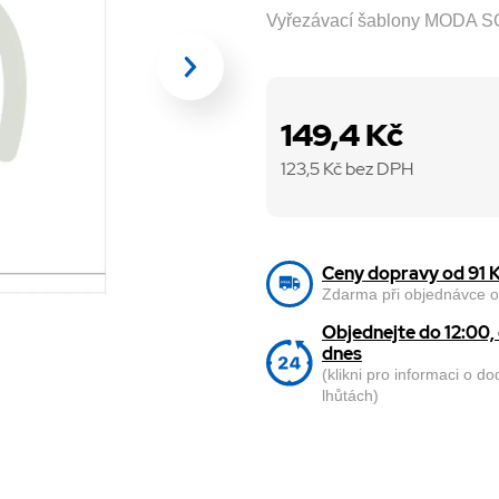
Vyřezávací šablony MODA S
149,4 Kč
123,5
Kč bez DPH
Ceny dopravy od 91 
Zdarma při objednávce o
Objednejte do 12:00
dnes
(klikni pro informaci o d
lhůtách)