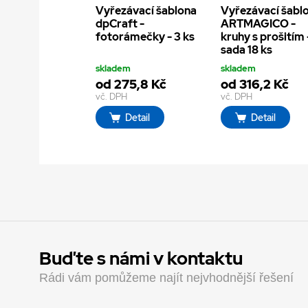
Vyřezávací šablona
Vyřezávací šabl
dpCraft -
ARTMAGICO -
fotorámečky - 3 ks
kruhy s prošitím 
sada 18 ks
skladem
skladem
od 275,8 Kč
od 316,2 Kč
vč. DPH
vč. DPH
Detail
Detail
Buďte s námi v kontaktu
Rádi vám pomůžeme najít nejvhodnější řešení