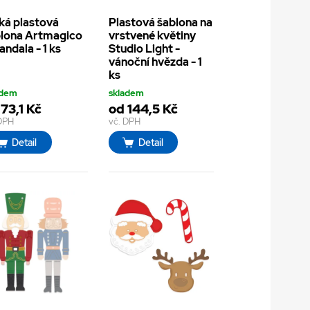
ká plastová
Plastová šablona na
lona Artmagico
vrstvené květiny
andala - 1 ks
Studio Light -
vánoční hvězda - 1
ks
adem
skladem
73,1 Kč
od 144,5 Kč
 DPH
vč. DPH
Detail
Detail