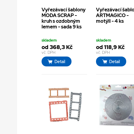
Vyřezávací šablony
Vyřezávací šabl
MODA SCRAP -
ARTMAGICO -
kruh s ozdobným
motýli - 4 ks
lemem - sada 9 ks
skladem
skladem
od 368,3 Kč
od 118,9 Kč
vč. DPH
vč. DPH
Detail
Detail