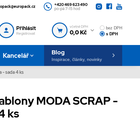
+420 469 623 490
ropack@europack.cz
po-pá 7-15 hod
včetně DPH
Přihlásit
bez DPH
0,0 Kč
Registrovat
s DPH
Blog
Kancelář
Inspirace, články, novinky
 - sada 4 ks
šablony MODA SCRAP -
4 ks