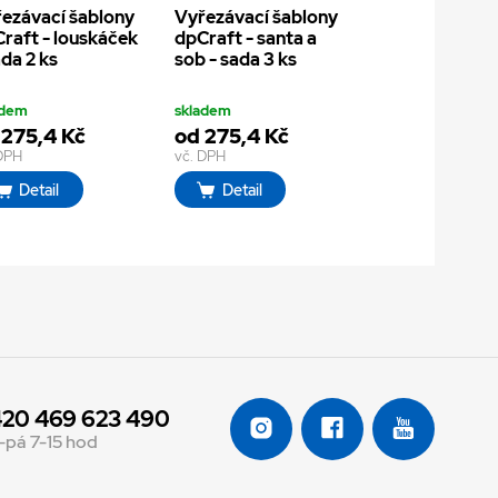
ezávací šablony
Vyřezávací šablony
raft - louskáček
dpCraft - santa a
ada 2 ks
sob - sada 3 ks
adem
skladem
 275,4 Kč
od 275,4 Kč
 DPH
vč. DPH
Detail
Detail
20 469 623 490
-pá 7-15 hod