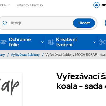
GDPR
Katalogy a brožury
eu
Hledat
Ochranné
Kreativní
fólie
tvoření
lony
/
Vyřezávací šablony
/
Vyřezávací šablony MODA SCRAP - koala
Vyřezávací 
koala - sada 