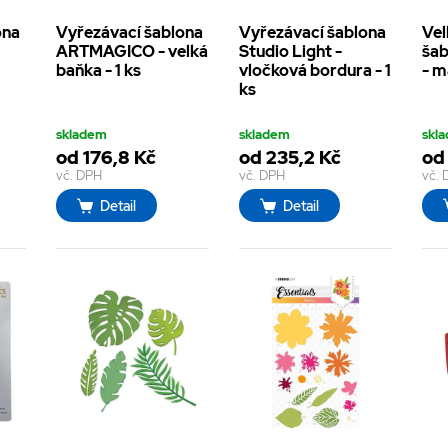
ona
Vyřezávací šablona
Vyřezávací šablona
Vel
ARTMAGICO - velká
Studio Light -
šab
baňka - 1 ks
vločková bordura - 1
- m
ks
skladem
skladem
skl
od 176,8 Kč
od 235,2 Kč
od 
vč. DPH
vč. DPH
vč.
Detail
Detail