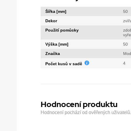
Šířka [mm]
50
Dekor
zvíř
Použití pomůcky
zdo
vyř
Výška [mm]
50
Značka
Mod
4
Počet kusů v sadě
Hodnocení produktu
Hodnocení pochází od ověřených uživatelů. H