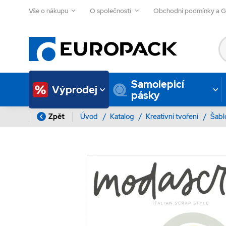
Vše o nákupu
O společnosti
Obchodní podmínky a 
Samolepicí
Výprodej
pásky
Zpět
Úvod
/
Katalog
/
Kreativní tvoření
/
Šab