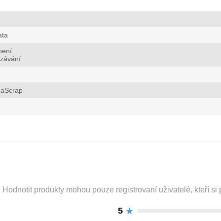
ata
bení
ezávání
aScrap
odnotit produkty mohou pouze registrovaní uživatelé, kteří si p
5