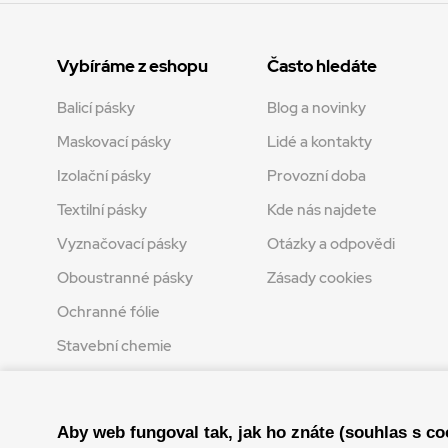
Vybíráme z eshopu
Často hledáte
Balicí pásky
Blog a novinky
Maskovací pásky
Lidé a kontakty
Izolační pásky
Provozní doba
Textilní pásky
Kde nás najdete
Vyznačovací pásky
Otázky a odpovědi
Oboustranné pásky
Zásady cookies
Ochranné fólie
Stavební chemie
Tvoření
Aby web fungoval tak, jak ho znáte (souhlas s co