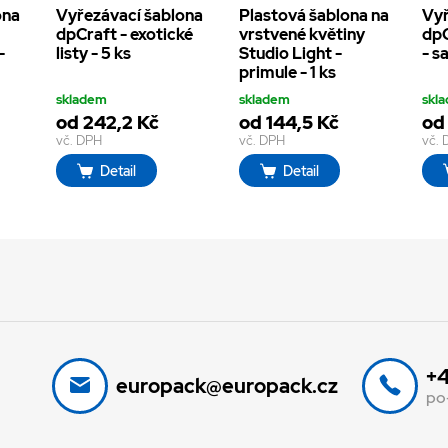
ona
Vyřezávací šablona
Plastová šablona na
Vyř
dpCraft - exotické
vrstvené květiny
dpC
-
listy - 5 ks
Studio Light -
- s
primule - 1 ks
skladem
skladem
skl
od 242,2 Kč
od 144,5 Kč
od
vč. DPH
vč. DPH
vč.
Detail
Detail
+4
europack@europack.cz
po