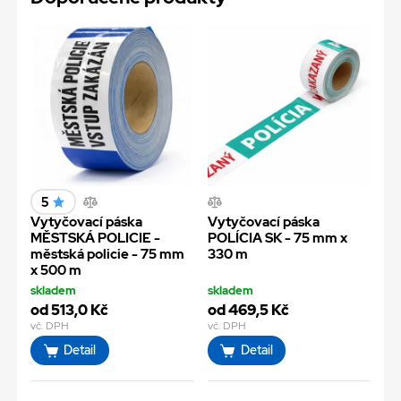
5
Vytyčovací páska
Vytyčovací páska
MĚSTSKÁ POLICIE -
POLÍCIA SK - 75 mm x
městská policie - 75 mm
330 m
x 500 m
skladem
skladem
od 513,0 Kč
od 469,5 Kč
vč. DPH
vč. DPH
Detail
Detail