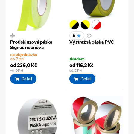
5
Protiskluzová páska
Výstražná páska PVC
Signus neonová
na objednávku
do 7 dní
skladem
od 236,0 Kč
od 116,2 Kč
vč. DPH
vč. DPH
Detail
Detail