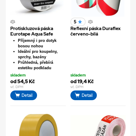
5
Protiskluzová páska
Reflexní páska Duraflex
Eurotape Aqua Safe
červeno-bílá
Příjemný i pro dotyk
bosou nohou
Ideální pro koupelny,
sprchy, bazény
Průhledná, přebírá
estetiku podkladu
skladem
skladem
od 54,5 Kč
od 19,4 Kč
vč. DPH
vč. DPH
Detail
Detail