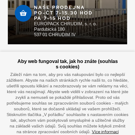
NAŠE PRODEJNA
PO-ČT 7-15.30 HOD
PÁ 7-15 HOD
EUROPACK CHRUDIM, s. r. o.
Pardubická 180
537 01 CHRUDIM IV
Zaplatit u nás můžete hotově i online
Aby web fungoval tak, jak ho znáte (souhlas
s cookies)
Záleží nám na tom, aby pro vás nakupování bylo co nejlepší
zážitkem. Abyste na našich stránkách rychle našli to, co hledáte,
Doprava vaším oblíbeným dopravcem
ušetřili spoustu klikání a nezobrazovaly se vám reklamy na věci,
které vás nezajímají. Abyste web viděli v zobrazení na které jste
zvyklí a nemuseli se pokaždé přihlašovat. Proto od vás
potřebujeme souhlas se zpracováním souborů cookies - malých
souborů, které se dočasně ukládají ve vašem prohlížeči.
Stisknutím tlačítka „V pořádku“ souhlasíte s nastavením cookies
tak, abychom vám poskytovali smysluplné a užitečné služby
na základě vašich údajů. Svůj souhlas můžete kdykoli změnit
Více informací
na stránce zpracování osobních údajů.