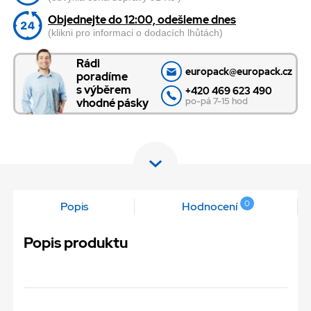
Objednejte do 12:00, odešleme dnes
(klikni pro informaci o dodacích lhůtách)
Rádi
europack@europack.cz
poradíme
s výběrem
+420 469 623 490
po-pá 7-15 hod
vhodné pásky
0
Popis
Hodnocení
Popis produktu