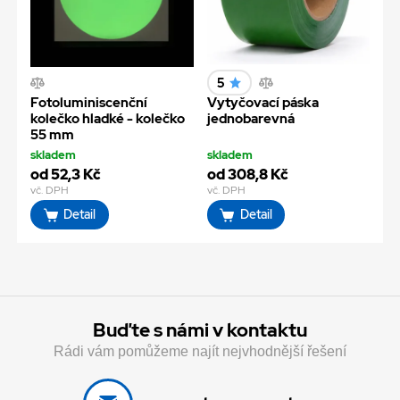
5
Fotoluminiscenční
Vytyčovací páska
kolečko hladké - kolečko
jednobarevná
55 mm
skladem
skladem
od 52,3 Kč
od 308,8 Kč
vč. DPH
vč. DPH
Detail
Detail
Buďte s námi v kontaktu
Rádi vám pomůžeme najít nejvhodnější řešení