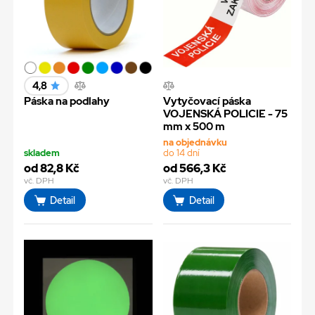
4,8
Páska na podlahy
Vytyčovací páska
VOJENSKÁ POLICIE - 75
mm x 500 m
na objednávku
skladem
do 14 dní
od 82,8 Kč
od 566,3 Kč
vč. DPH
vč. DPH
Detail
Detail