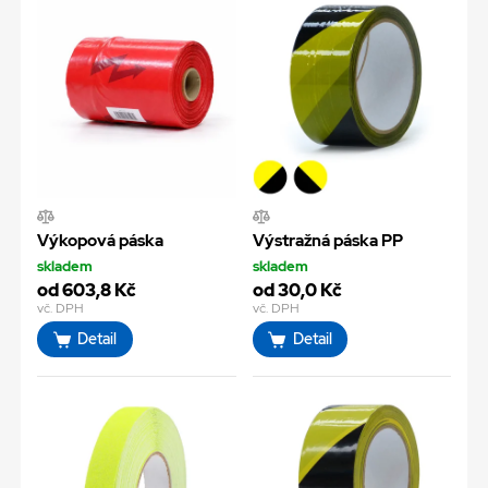
Výkopová páska
Výstražná páska PP
skladem
skladem
od 603,8 Kč
od 30,0 Kč
vč. DPH
vč. DPH
Detail
Detail