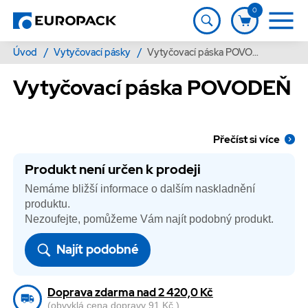
0
Úvod
/
Vytyčovací pásky
/
Vytyčovací páska POVODEŇ
Vytyčovací páska POVODEŇ
Přečíst si více
Produkt není určen k prodeji
Nemáme bližší informace o dalším naskladnění
produktu.
Nezoufejte, pomůžeme Vám najít podobný produkt.
Najít podobné
Doprava zdarma nad 2 420,0 Kč
(obvyklá cena dopravy 91 Kč )