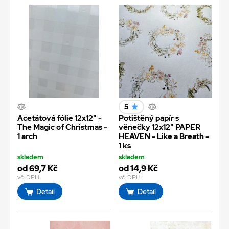
5
Acetátová fólie 12x12" -
Potištěný papír s
The Magic of Christmas -
věnečky 12x12" PAPER
1 arch
HEAVEN - Like a Breath -
1 ks
skladem
skladem
od 69,7 Kč
od 14,9 Kč
vč. DPH
vč. DPH
Detail
Detail