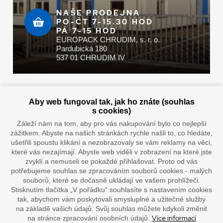
NAŠE PRODEJNA
PO-ČT 7-15.30 HOD
PÁ 7-15 HOD
EUROPACK CHRUDIM, s. r. o.
Pardubická 180
537 01 CHRUDIM IV
Zaplatit u nás můžete hotově i online
Aby web fungoval tak, jak ho znáte (souhlas
s cookies)
Záleží nám na tom, aby pro vás nakupování bylo co nejlepší
zážitkem. Abyste na našich stránkách rychle našli to, co hledáte,
Doprava vaším oblíbeným dopravcem
ušetřili spoustu klikání a nezobrazovaly se vám reklamy na věci,
které vás nezajímají. Abyste web viděli v zobrazení na které jste
zvyklí a nemuseli se pokaždé přihlašovat. Proto od vás
potřebujeme souhlas se zpracováním souborů cookies - malých
souborů, které se dočasně ukládají ve vašem prohlížeči.
Stisknutím tlačítka „V pořádku“ souhlasíte s nastavením cookies
tak, abychom vám poskytovali smysluplné a užitečné služby
na základě vašich údajů. Svůj souhlas můžete kdykoli změnit
Více informací
na stránce zpracování osobních údajů.