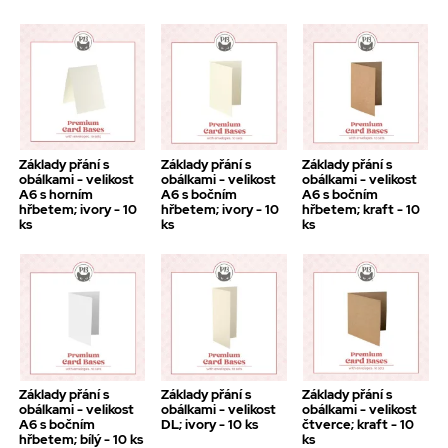
Základy přání s
Základy přání s
Základy přání s
obálkami - velikost
obálkami - velikost
obálkami - velikost
A6 s horním
A6 s bočním
A6 s bočním
hřbetem; ivory - 10
hřbetem; ivory - 10
hřbetem; kraft - 10
ks
ks
ks
Základy přání s
Základy přání s
Základy přání s
obálkami - velikost
obálkami - velikost
obálkami - velikost
A6 s bočním
DL; ivory - 10 ks
čtverce; kraft - 10
hřbetem; bílý - 10 ks
ks