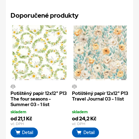
Doporučené produkty
Potištěný papír 12x12" P13
Potištěný papír 12x12" P13
The four seasons -
Travel Journal 03 - 1 list
Summer 03 - 1 list
skladem
skladem
od 21,1 Kč
od 24,2 Kč
vč. DPH
vč. DPH
Detail
Detail