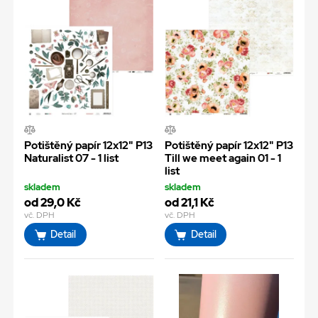
Potištěný papír 12x12" P13
Potištěný papír 12x12" P13
Naturalist 07 - 1 list
Till we meet again 01 - 1
list
skladem
skladem
od 29,0 Kč
od 21,1 Kč
vč. DPH
vč. DPH
Detail
Detail