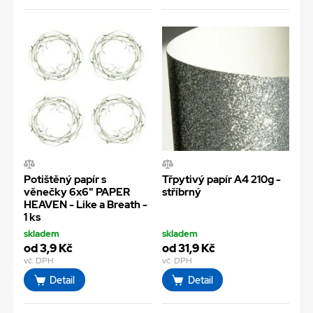
Potištěný papír s
Třpytivý papír A4 210g -
věnečky 6x6" PAPER
stříbrný
HEAVEN - Like a Breath -
1 ks
skladem
skladem
od 3,9 Kč
od 31,9 Kč
vč. DPH
vč. DPH
Detail
Detail