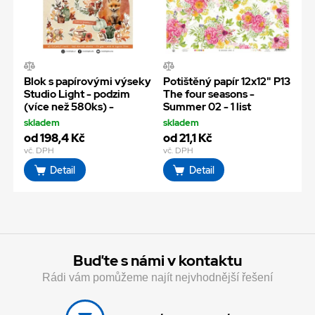
Blok s papírovými výseky
Potištěný papír 12x12" P13
Studio Light - podzim
The four seasons -
(více než 580ks) -
Summer 02 - 1 list
skladem
skladem
od 198,4 Kč
od 21,1 Kč
vč. DPH
vč. DPH
Detail
Detail
Buďte s námi v kontaktu
Rádi vám pomůžeme najít nejvhodnější řešení