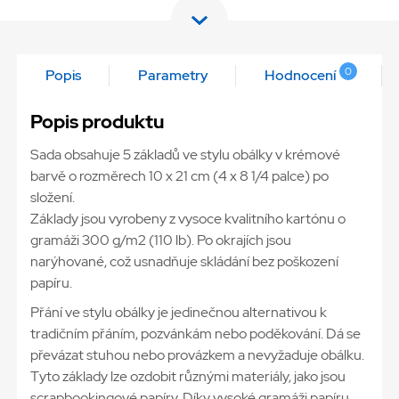
0
Popis
Parametry
Hodnocení
Popis produktu
Sada obsahuje 5 základů ve stylu obálky v krémové
barvě o rozměrech 10 x 21 cm (4 x 8 1/4 palce) po
složení.
Základy jsou vyrobeny z vysoce kvalitního kartónu o
gramáži 300 g/m2 (110 lb). Po okrajích jsou
narýhované, což usnadňuje skládání bez poškození
papíru.
Přání ve stylu obálky je jedinečnou alternativou k
tradičním přáním, pozvánkám nebo poděkování. Dá se
převázat stuhou nebo provázkem a nevyžaduje obálku.
Tyto základy lze ozdobit různými materiály, jako jsou
scrapbookingové papíry. Díky vysoké gramáži papíru