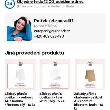
Objednejte do 12:00, odešleme dnes
(klikni pro informaci o dodacích lhůtách)
Potřebujete poradit?
po-pá 7-15 hod
europack@europack.cz
+420 469 623 490
Jiná provedení produktu
Základy přání s
Základy přání s
Základy přání s
obálkami - velikost
obálkami - tvar
obálkami - velikost
A6 s horním
kruhu; bílý - 5 ks
A6 s horním
hřbetem; bílý - 10 ks
hřbetem; kraft - 10
ks