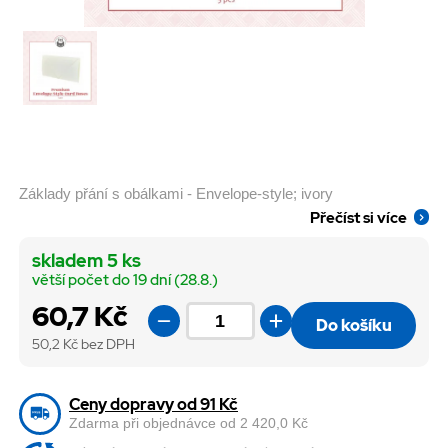
Základy přání s obálkami - Envelope-style; ivory
Přečíst si více
skladem 5 ks
větší počet do 19 dní (28.8.)
60,7 Kč
Do košíku
50,2
Kč bez DPH
Ceny dopravy od 91 Kč
Zdarma při objednávce od 2 420,0 Kč