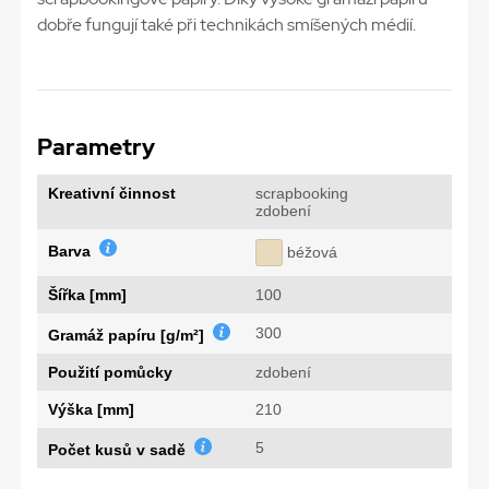
dobře fungují také při technikách smíšených médií.
Parametry
Kreativní činnost
scrapbooking
zdobení
Barva
béžová
Šířka [mm]
100
300
Gramáž papíru [g/m²]
Použití pomůcky
zdobení
Výška [mm]
210
5
Počet kusů v sadě