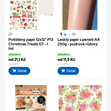
5
Potištěný papír 12x12" P13
Lesklý papír s perletí A4
Christmas Treats 07 - 1
250g - pudrově růžový
list
skladem
skladem
od 21,1 Kč
od 11,5 Kč
vč. DPH
vč. DPH
Detail
Detail