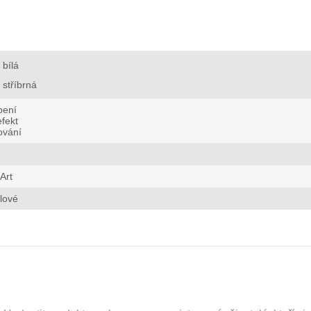
bílá
stříbrná
bení
fekt
ování
Art
lové