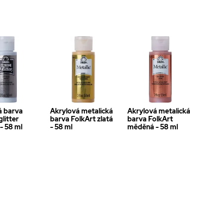
á barva
Akrylová metalická
Akrylová metalická
glitter
barva FolkArt zlatá
barva FolkArt
 - 58 ml
- 58 ml
měděná - 58 ml