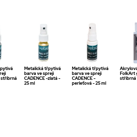
řpytivá
Metalická třpytivá
Metalická třpytivá
Akrylov
eji
barva ve spreji
barva ve spreji
FolkArt 
stříbrná
CADENCE -zlatá -
CADENCE -
stříbrná
25 ml
perleťová - 25 ml