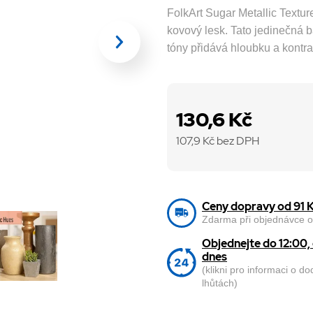
FolkArt Sugar Metallic Textur
kovový lesk. Tato jedinečná
tóny přidává hloubku a kontr
130,6 Kč
107,9
Kč bez DPH
Ceny dopravy od 91 
Zdarma při objednávce o
Objednejte do 12:00
dnes
(klikni pro informaci o d
lhůtách)