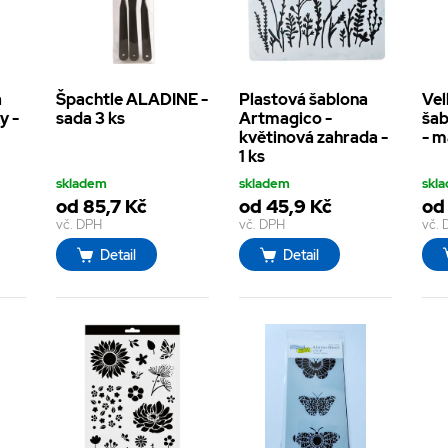
a
Špachtle ALADINE -
Plastová šablona
Vel
y -
sada 3 ks
Artmagico -
šab
květinová zahrada -
- m
1 ks
skladem
skladem
skl
od 85,7 Kč
od 45,9 Kč
od 
vč. DPH
vč. DPH
vč.
Detail
Detail