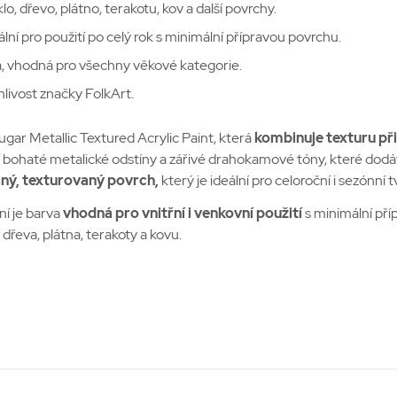
lo, dřevo, plátno, terakotu, kov a další povrchy.
ální pro použití po celý rok s minimální přípravou povrchu.
á, vhodná pro všechny věkové kategorie.
livost značky FolkArt.
ugar Metallic Textured Acrylic Paint, která
kombinuje texturu př
zí bohaté metalické odstíny a zářivé drahokamové tóny, které do
aný, texturovaný povrch,
který je ideální pro celoroční i sezónní t
í je barva
vhodná pro vnitřní i venkovní použití
s minimální pří
 dřeva, plátna, terakoty a kovu.