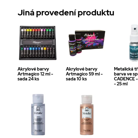
Jiná provedení produktu
Akrylové barvy
Akrylové barvy
Metalická t
Artmagico 12 ml -
Artmagico 59 ml -
barva ve spr
sada 24 ks
sada 10 ks
CADENCE - 
- 25 ml