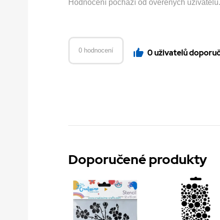
Hodnocení pochází od ověřených uživatelů. H
0 hodnocení
0 uživatelů doporu
Doporučené produkty