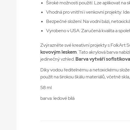
Široké možnosti použití: Lze aplikovat na sk
Vhodná pro vnitřní i venkovní projekty: Ide
Bezpečné složení: Na vodní bázi, netoxick
Vyrobeno v USA: Zaručená kvalita a spoleh
Zvýrazněte své kreativní projekty s FolkArt S
kovovým leskem
. Tato akrylová barva nabí
jedinečný vzhled.
Barva vytváří sofistikov
Díky vodou ředitelnému a netoxickému složen
použít na širokou škálu materiálů, včetně skla,
58 ml
barva: ledové bílá