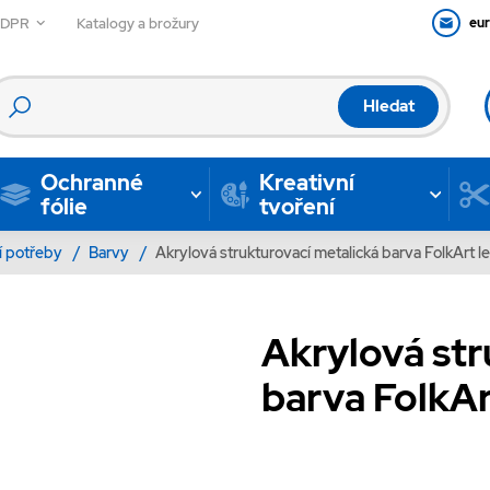
GDPR
Katalogy a brožury
eu
Hledat
Ochranné
Kreativní
fólie
tvoření
í potřeby
/
Barvy
/
Akrylová strukturovací metalická barva FolkArt le
Akrylová str
barva FolkAr