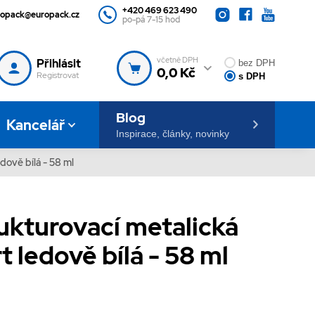
+420 469 623 490
ropack@europack.cz
po-pá 7-15 hod
včetně DPH
Přihlásit
bez DPH
0,0 Kč
Registrovat
s DPH
Blog
Kancelář
Inspirace, články, novinky
dově bílá - 58 ml
ukturovací metalická
t ledově bílá - 58 ml