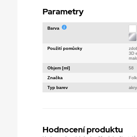
Parametry
Barva
Použití pomůcky
zdo
3D e
mal
Objem [ml]
58
Značka
Folk
Typ barev
akry
Hodnocení produktu