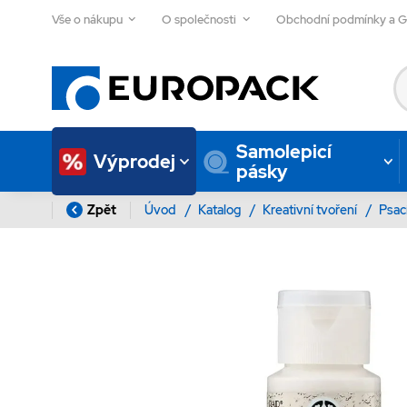
Vše o nákupu
O společnosti
Obchodní podmínky a 
Samolepicí
Výprodej
pásky
Zpět
Úvod
/
Katalog
/
Kreativní tvoření
/
Psac