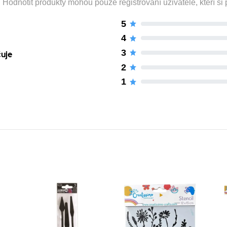
odnotit produkty mohou pouze registrovaní uživatelé, kteří si p
5
4
3
čuje
2
1