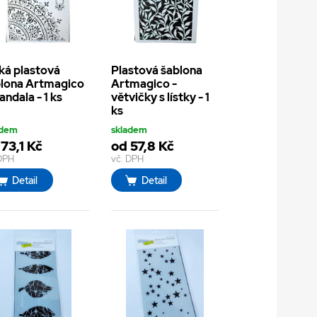
ká plastová
Plastová šablona
lona Artmagico
Artmagico -
andala - 1 ks
větvičky s lístky - 1
ks
adem
skladem
73,1 Kč
od 57,8 Kč
 DPH
vč. DPH
Detail
Detail