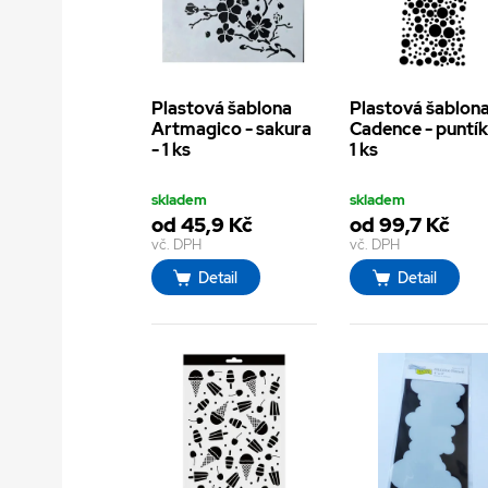
Plastová šablona
Plastová šablon
Artmagico - sakura
Cadence - puntík
- 1 ks
1 ks
skladem
skladem
od 45,9 Kč
od 99,7 Kč
vč. DPH
vč. DPH
Detail
Detail