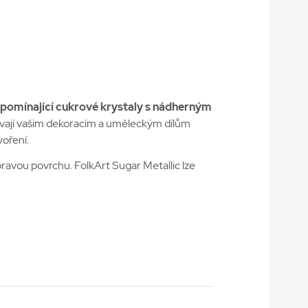
ipomínající cukrové krystaly s nádherným
dávají vašim dekoracím a uměleckým dílům
voření.
pravou povrchu. FolkArt Sugar Metallic lze