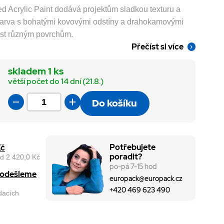
ed Acrylic Paint dodává projektům sladkou texturu a
 barva s bohatými kovovými odstíny a drahokamovými
ast různým povrchům.
Přečíst si více
skladem 1 ks
větší počet do 14 dní (21.8.)
Do košíku
Potřebujete
Kč
poradit?
d 2 420,0 Kč
po-pá 7-15 hod
, odešleme
europack@europack.cz
+420 469 623 490
odacích