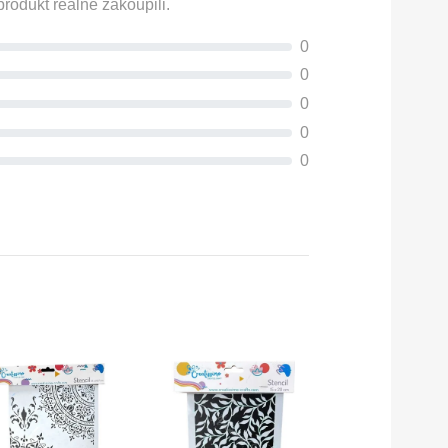
rodukt reálně zakoupili.
0
0
0
0
0