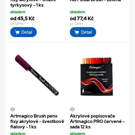
tyrkysový - 1 ks
skladem
skladem
od 45,5 Kč
od 77,4 Kč
vč. DPH
vč. DPH
Detail
Detail
Artmagico Brush pens
Akrylové popisovače
fixy akrylové - švestkově
Artmagico PRO červené -
fialový - 1 ks
sada 12 ks
skladem
skladem