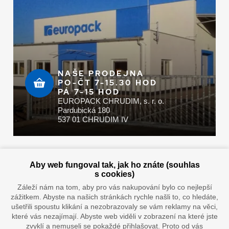
NAŠE PRODEJNA
PO-ČT 7-15.30 HOD
PÁ 7-15 HOD
EUROPACK CHRUDIM, s. r. o.
Pardubická 180
537 01 CHRUDIM IV
Zaplatit u nás můžete hotově i online
Aby web fungoval tak, jak ho znáte (souhlas
s cookies)
Záleží nám na tom, aby pro vás nakupování bylo co nejlepší
zážitkem. Abyste na našich stránkách rychle našli to, co hledáte,
Doprava vaším oblíbeným dopravcem
ušetřili spoustu klikání a nezobrazovaly se vám reklamy na věci,
které vás nezajímají. Abyste web viděli v zobrazení na které jste
zvyklí a nemuseli se pokaždé přihlašovat. Proto od vás