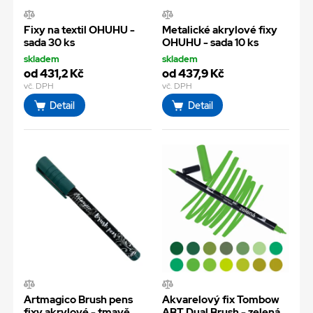
Fixy na textil OHUHU -
Metalické akrylové fixy
sada 30 ks
OHUHU - sada 10 ks
skladem
skladem
od 431,2 Kč
od 437,9 Kč
vč. DPH
vč. DPH
Detail
Detail
Artmagico Brush pens
Akvarelový fix Tombow
fixy akrylové - tmavě
ABT Dual Brush - zelená