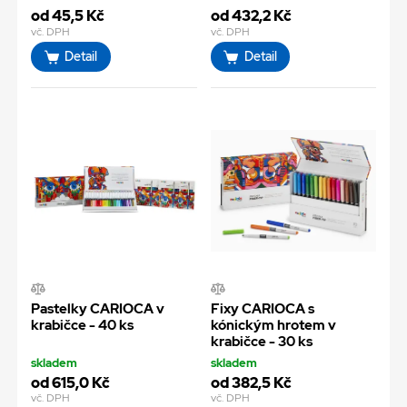
od 45,5 Kč
od 432,2 Kč
vč. DPH
vč. DPH
Detail
Detail
Pastelky CARIOCA v
Fixy CARIOCA s
krabičce - 40 ks
kónickým hrotem v
krabičce - 30 ks
skladem
skladem
od 615,0 Kč
od 382,5 Kč
vč. DPH
vč. DPH