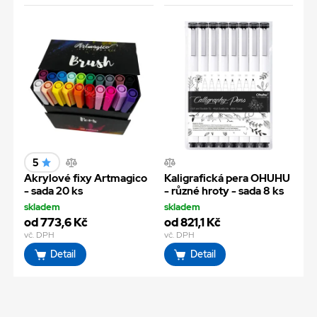
5
Akrylové fixy Artmagico
Kaligrafická pera OHUHU
- sada 20 ks
- různé hroty - sada 8 ks
skladem
skladem
od 773,6 Kč
od 821,1 Kč
vč. DPH
vč. DPH
Detail
Detail