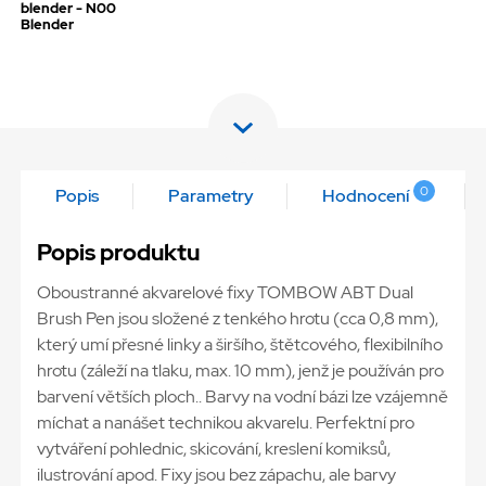
blender - N00
Blender
0
Popis
Parametry
Hodnocení
Popis produktu
Oboustranné akvarelové fixy TOMBOW ABT Dual
Brush Pen jsou složené z tenkého hrotu (cca 0,8 mm),
který umí přesné linky a širšího, štětcového, flexibilního
hrotu (záleží na tlaku, max. 10 mm), jenž je používán pro
barvení větších ploch.. Barvy na vodní bázi lze vzájemně
míchat a nanášet technikou akvarelu. Perfektní pro
vytváření pohlednic, skicování, kreslení komiksů,
ilustrování apod. Fixy jsou bez zápachu, ale barvy