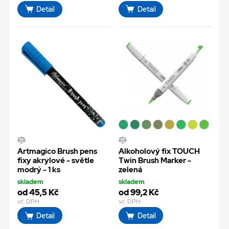
Detail
Detail
Artmagico Brush pens
Alkoholový fix TOUCH
fixy akrylové - světle
Twin Brush Marker -
modrý - 1 ks
zelená
skladem
skladem
od 45,5 Kč
od 99,2 Kč
vč. DPH
vč. DPH
Detail
Detail