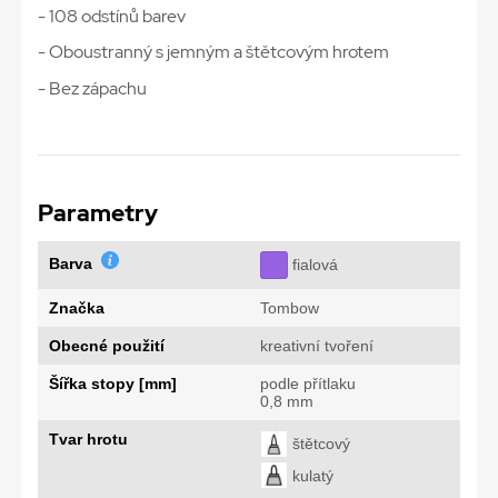
- 108 odstínů barev
- Oboustranný s jemným a štětcovým hrotem
- Bez zápachu
Parametry
Barva
fialová
Značka
Tombow
Obecné použití
kreativní tvoření
Šířka stopy [mm]
podle přítlaku
0,8 mm
Tvar hrotu
štětcový
kulatý