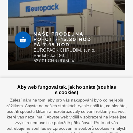
NAŠE PRODEJNA
PO-ČT 7-15.30 HOD
PÁ 7-15 HOD
EUROPACK CHRUDIM, s. r. o.
Pardubická 180
537 01 CHRUDIM IV
Zaplatit u nás můžete hotově i online
Aby web fungoval tak, jak ho znáte (souhlas
s cookies)
Záleží nám na tom, aby pro vás nakupování bylo co nejlepší
zážitkem. Abyste na našich stránkách rychle našli to, co hledáte,
Doprava vaším oblíbeným dopravcem
ušetřili spoustu klikání a nezobrazovaly se vám reklamy na věci,
které vás nezajímají. Abyste web viděli v zobrazení na které jste
zvyklí a nemuseli se pokaždé přihlašovat. Proto od vás
potřebujeme souhlas se zpracováním souborů cookies - malých