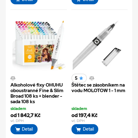
5
Alkoholové fixy OHUHU
Štětec se zásobníkem na
oboustranné Fine & Slim
vodu MOLOTOW 1 - 1 mm
Broad 108 ks + blender -
sada 108 ks
skladem
skladem
od 1 842,7 Kč
od 197,4 Kč
vč. DPH
vč. DPH
Detail
Detail