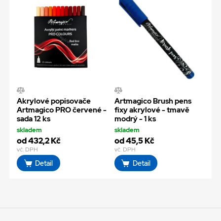
Akrylové popisovače
Artmagico Brush pens
Artmagico PRO červené -
fixy akrylové - tmavě
sada 12 ks
modrý - 1 ks
skladem
skladem
od 432,2 Kč
od 45,5 Kč
vč. DPH
vč. DPH
Detail
Detail