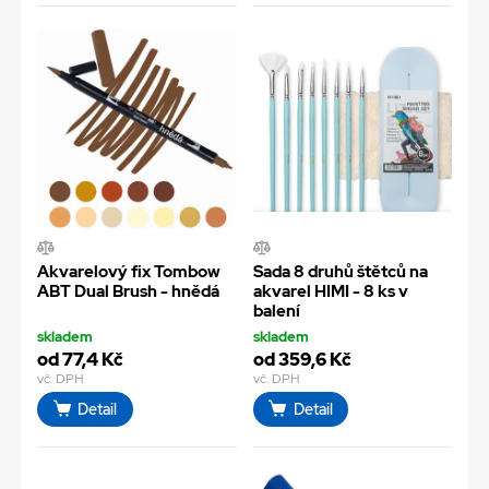
Akvarelový fix Tombow
Sada 8 druhů štětců na
ABT Dual Brush - hnědá
akvarel HIMI - 8 ks v
balení
skladem
skladem
od 77,4 Kč
od 359,6 Kč
vč. DPH
vč. DPH
Detail
Detail