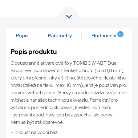
0
Popis
Parametry
Hodnocení
Popis produktu
Oboustranné akvarelové fixy TOMBOW ABT Dual
Brush Pen jsou složené z tenkého hrotu (cca 0,8 mm),
který umí přesné linky a širšího, štětcového, flexibilního
hrotu (záleží na tlaku, max. 10 mm), jenž je používán pro
barvení větších ploch.. Barvy na vodní bázi lze vzájemně
míchat a nanášet technikou akvarelu. Perfektní pro
vytváření pohlednic, skicování, kreslení komiksů,
ilustrování apod. Fixy jsou bez zápachu, ale barvy
nemusí být stálobarevné.
- Inkoust na vodní bázi