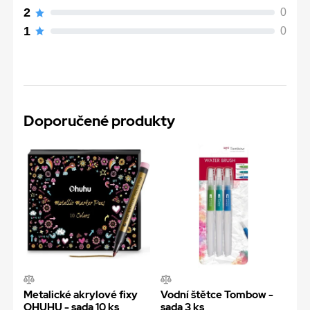
2
0
1
0
Doporučené produkty
Metalické akrylové fixy
Vodní štětce Tombow -
OHUHU - sada 10 ks
sada 3 ks