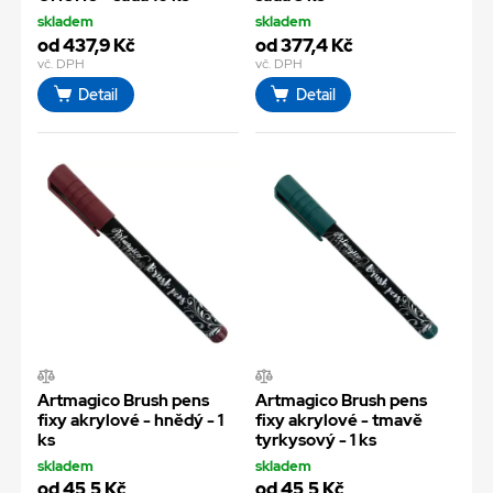
skladem
skladem
od 437,9 Kč
od 377,4 Kč
vč. DPH
vč. DPH
Detail
Detail
Artmagico Brush pens
Artmagico Brush pens
fixy akrylové - hnědý - 1
fixy akrylové - tmavě
ks
tyrkysový - 1 ks
skladem
skladem
od 45,5 Kč
od 45,5 Kč