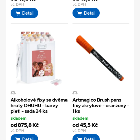
vč. DPH
vč. DPH
Detail
Detail
Alkoholové fixy se dvěma
Artmagico Brush pens
hroty OHUHU - barvy
fixy akrylové - oranžový -
pleti - sada 24 ks
1 ks
skladem
skladem
od 875,8 Kč
od 45,5 Kč
vč. DPH
vč. DPH
Detail
Detail