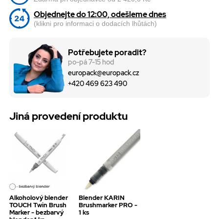
Objednejte do 12:00, odešleme dnes
(klikni pro informaci o dodacích lhůtách)
Potřebujete poradit?
po-pá 7-15 hod
europack@europack.cz
+420 469 623 490
Jiná provedení produktu
Alkoholový blender
Blender KARIN
TOUCH Twin Brush
Brushmarker PRO -
Marker - bezbarvý
1 ks