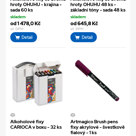
hroty OHUHU - krajina -
hroty OHUHU 48 ks -
sada 60 ks
základní tóny - sada 48 ks
skladem
skladem
od 1 478,0 Kč
od 645,8 Kč
vč. DPH
vč. DPH
Detail
Detail
Alkoholové fixy
Artmagico Brush pens
CARIOCA v boxu - 32 ks
fixy akrylové - švestkově
fialový - 1 ks