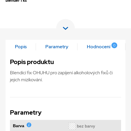
blender 1 ks
0
Popis
Parametry
Hodnocení
Popis produktu
Blendící fix OHUHU pro zapíjení alkoholových fixů či
jejich mizíkování.
Parametry
Barva
bez barvy