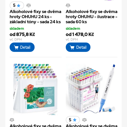
5
Alkoholové fixy se dvěma
Alkoholové fixy se dvěma
hroty OHUHU 24 ks -
hroty OHUHU - ilustrace -
základní tóny - sada 24 ks
sada 60 ks
skladem
skladem
od 875,8 Kč
od 1 478,0 Kč
vč. DPH
vč. DPH
Detail
Detail
5
Alkoholové fixy se dvěma
Alkoholové fixy se dvěma