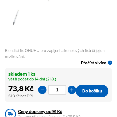
Blendící fix OHUHU pro zapíjení alkoholových fixů či jejich
mizíkování.
Přečíst si více
skladem 1 ks
větší počet do 14 dní (21.8.)
73,8 Kč
Do košíku
61,0
Kč bez DPH
Ceny dopravy od 91 Kč
Zdarma při objednávce od 2 420,0 Kč