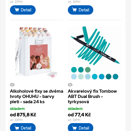
vč. DPH
vč. DPH
Detail
Detail
Alkoholové fixy se dvěma
Akvarelový fix Tombow
hroty OHUHU - barvy
ABT Dual Brush -
pleti - sada 24 ks
tyrkysová
skladem
skladem
od 875,8 Kč
od 77,4 Kč
vč. DPH
vč. DPH
Detail
Detail