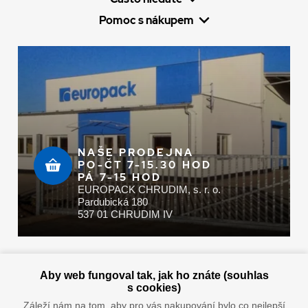
Pomoc s nákupem
NAŠE PRODEJNA
PO-ČT 7-15.30 HOD
PÁ 7-15 HOD
EUROPACK CHRUDIM, s. r. o.
Pardubická 180
537 01 CHRUDIM IV
Zaplatit u nás můžete hotově i online
Aby web fungoval tak, jak ho znáte (souhlas
s cookies)
Záleží nám na tom, aby pro vás nakupování bylo co nejlepší