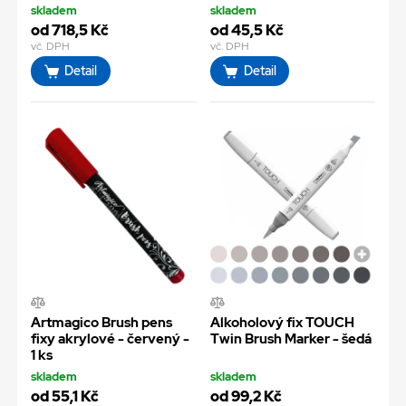
skladem
skladem
od 718,5 Kč
od 45,5 Kč
vč. DPH
vč. DPH
Detail
Detail
Artmagico Brush pens
Alkoholový fix TOUCH
fixy akrylové - červený -
Twin Brush Marker - šedá
1 ks
skladem
skladem
od 55,1 Kč
od 99,2 Kč