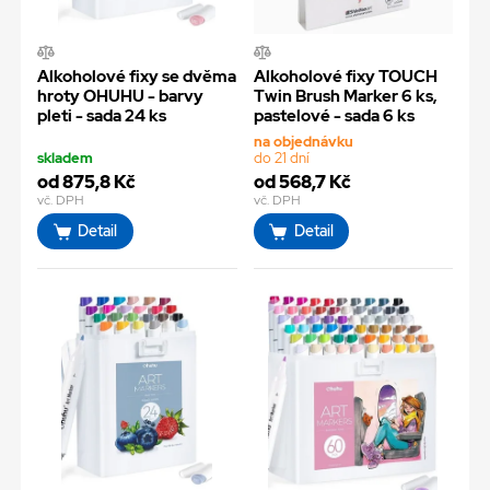
Alkoholové fixy se dvěma
Alkoholové fixy TOUCH
hroty OHUHU - barvy
Twin Brush Marker 6 ks,
pleti - sada 24 ks
pastelové - sada 6 ks
na objednávku
skladem
do 21 dní
od 875,8 Kč
od 568,7 Kč
vč. DPH
vč. DPH
Detail
Detail