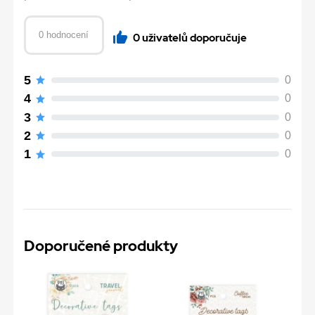
0 hodnocení
0 uživatelů doporučuje
5
0
4
0
3
0
2
0
1
0
Doporučené produkty