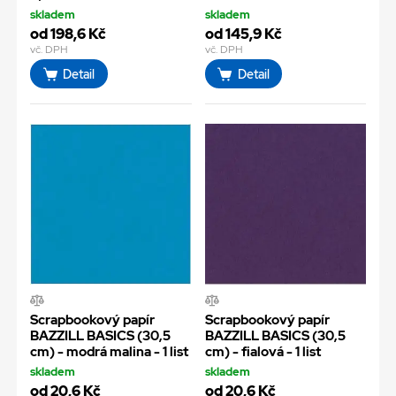
skladem
skladem
od 198,6 Kč
od 145,9 Kč
vč. DPH
vč. DPH
Detail
Detail
Scrapbookový papír
Scrapbookový papír
BAZZILL BASICS (30,5
BAZZILL BASICS (30,5
cm) - modrá malina - 1 list
cm) - fialová - 1 list
skladem
skladem
od 20,6 Kč
od 20,6 Kč