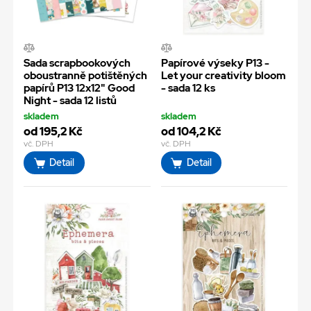
Sada scrapbookových
Papírové výseky P13 -
oboustranně potištěných
Let your creativity bloom
papírů P13 12x12" Good
- sada 12 ks
Night - sada 12 listů
skladem
skladem
od 195,2 Kč
od 104,2 Kč
vč. DPH
vč. DPH
Detail
Detail