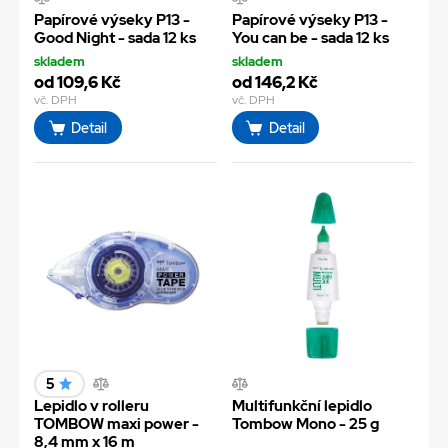
Papírové výseky P13 -
Papírové výseky P13 -
Good Night - sada 12 ks
You can be - sada 12 ks
skladem
skladem
od 109,6 Kč
od 146,2 Kč
vč. DPH
vč. DPH
Detail
Detail
5
Lepidlo v rolleru
Multifunkční lepidlo
TOMBOW maxi power -
Tombow Mono - 25 g
8,4 mm x 16 m