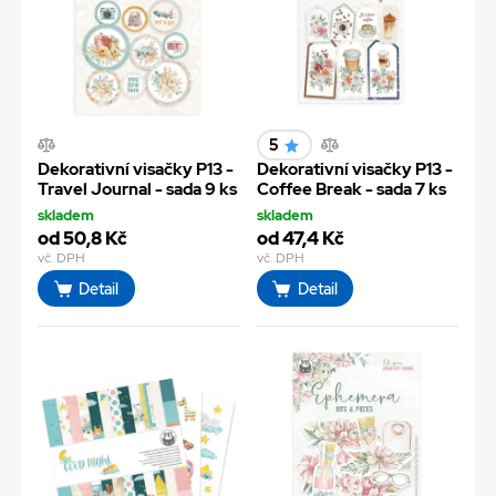
5
Dekorativní visačky P13 -
Dekorativní visačky P13 -
Travel Journal - sada 9 ks
Coffee Break - sada 7 ks
skladem
skladem
od 50,8 Kč
od 47,4 Kč
vč. DPH
vč. DPH
Detail
Detail