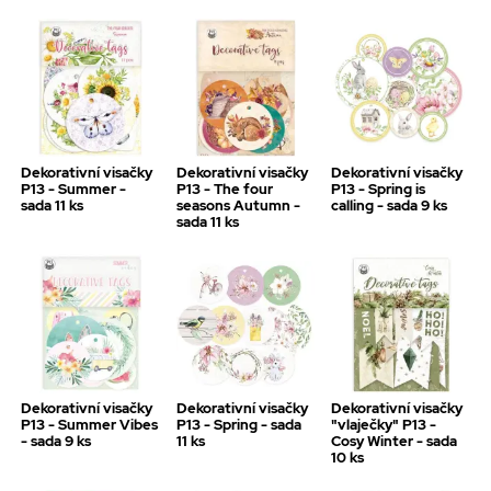
Dekorativní visačky
Dekorativní visačky
Dekorativní visačky
P13 - Summer -
P13 - The four
P13 - Spring is
sada 11 ks
seasons Autumn -
calling - sada 9 ks
sada 11 ks
Dekorativní visačky
Dekorativní visačky
Dekorativní visačky
P13 - Summer Vibes
P13 - Spring - sada
"vlaječky" P13 -
- sada 9 ks
11 ks
Cosy Winter - sada
10 ks