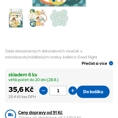
Sada oboustranných dekorativních visaček s
miminkovskými/dětskými motivy kolekce Good Night
Přečíst si více
skladem 6 ks
větší počet do 20 dní (28.8.)
35,6 Kč
Do košíku
29,4
Kč bez DPH
Ceny dopravy od 91 Kč
Zdarma při objednávce od 2 420,0 Kč