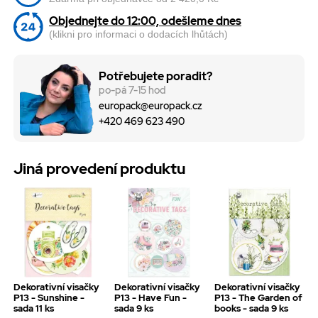
Objednejte do 12:00, odešleme dnes
(klikni pro informaci o dodacích lhůtách)
Potřebujete poradit?
po-pá 7-15 hod
europack@europack.cz
+420 469 623 490
Jiná provedení produktu
Dekorativní visačky
Dekorativní visačky
Dekorativní visačky
P13 - Sunshine -
P13 - Have Fun -
P13 - The Garden of
sada 11 ks
sada 9 ks
books - sada 9 ks