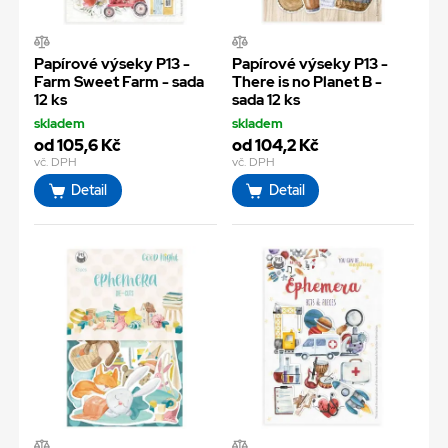
Papírové výseky P13 -
Papírové výseky P13 -
Farm Sweet Farm - sada
There is no Planet B -
12 ks
sada 12 ks
skladem
skladem
od 105,6 Kč
od 104,2 Kč
vč. DPH
vč. DPH
Detail
Detail