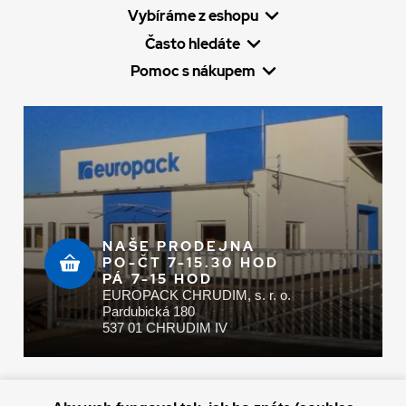
Vybíráme z eshopu
Často hledáte
Pomoc s nákupem
NAŠE PRODEJNA
PO-ČT 7-15.30 HOD
PÁ 7-15 HOD
EUROPACK CHRUDIM, s. r. o.
Pardubická 180
537 01 CHRUDIM IV
Zaplatit u nás můžete hotově i online