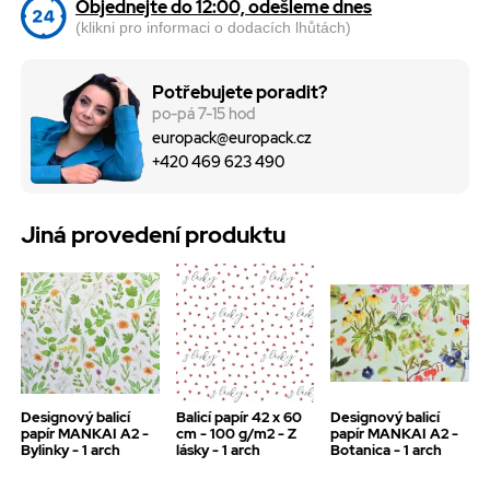
Objednejte do 12:00, odešleme dnes
(klikni pro informaci o dodacích lhůtách)
Potřebujete poradit?
po-pá 7-15 hod
europack@europack.cz
+420 469 623 490
Jiná provedení produktu
Designový balicí
Balicí papír 42 x 60
Designový balicí
papír MANKAI A2 -
cm - 100 g/m2 - Z
papír MANKAI A2 -
Bylinky - 1 arch
lásky - 1 arch
Botanica - 1 arch