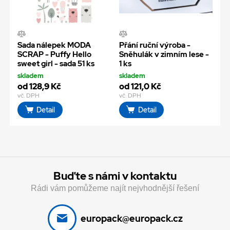
Sada nálepek MODA
Přání ruční výroba -
SCRAP - Puffy Hello
Sněhulák v zimním lese -
sweet girl - sada 51 ks
1 ks
skladem
skladem
od 128,9 Kč
od 121,0 Kč
vč. DPH
vč. DPH
Detail
Detail
Buďte s námi v kontaktu
Rádi vám pomůžeme najít nejvhodnější řešení
europack@europack.cz