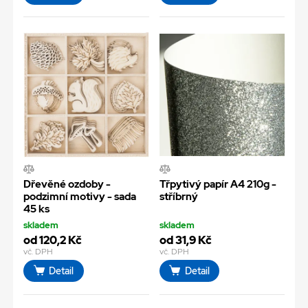
Dřevěné ozdoby -
Třpytivý papír A4 210g -
podzimní motivy - sada
stříbrný
45 ks
skladem
skladem
od 120,2 Kč
od 31,9 Kč
vč. DPH
vč. DPH
Detail
Detail