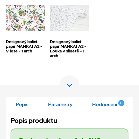
Designový balicí
Designový balicí
papír MANKAI A2 -
papír MANKAI A2 -
V lese - 1 arch
Louka v siluetě - 1
arch
0
Popis
Parametry
Hodnocení
Popis produktu