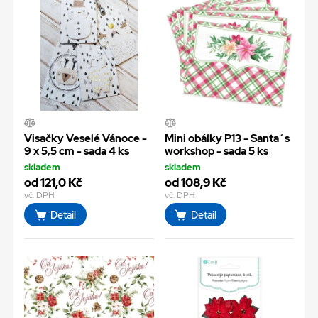
Visačky Veselé Vánoce -
Mini obálky P13 - Santa´s
9 x 5,5 cm - sada 4 ks
workshop - sada 5 ks
skladem
skladem
od 121,0 Kč
od 108,9 Kč
vč. DPH
vč. DPH
Detail
Detail