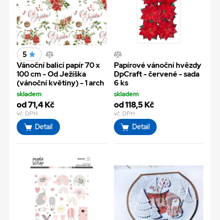
5
Vánoční balicí papír 70 x
Papírové vánoční hvězdy
100 cm - Od Ježíška
DpCraft - červené - sada
(vánoční květiny) - 1 arch
6 ks
skladem
skladem
od 71,4 Kč
od 118,5 Kč
vč. DPH
vč. DPH
Detail
Detail