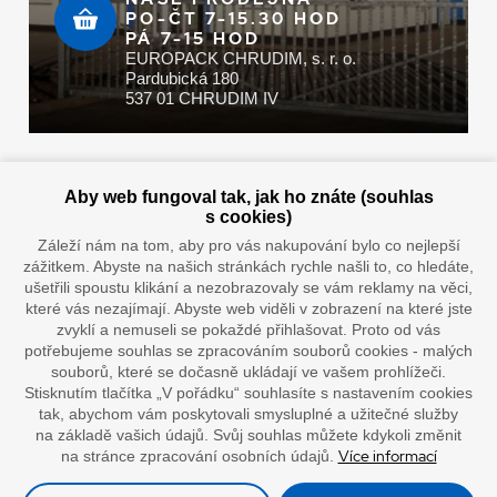
PO-ČT 7-15.30 HOD
PÁ 7-15 HOD
EUROPACK CHRUDIM, s. r. o.
Pardubická 180
537 01 CHRUDIM IV
Zaplatit u nás můžete hotově i online
Aby web fungoval tak, jak ho znáte (souhlas
s cookies)
Záleží nám na tom, aby pro vás nakupování bylo co nejlepší
zážitkem. Abyste na našich stránkách rychle našli to, co hledáte,
Doprava vaším oblíbeným dopravcem
ušetřili spoustu klikání a nezobrazovaly se vám reklamy na věci,
které vás nezajímají. Abyste web viděli v zobrazení na které jste
zvyklí a nemuseli se pokaždé přihlašovat. Proto od vás
potřebujeme souhlas se zpracováním souborů cookies - malých
souborů, které se dočasně ukládají ve vašem prohlížeči.
Stisknutím tlačítka „V pořádku“ souhlasíte s nastavením cookies
tak, abychom vám poskytovali smysluplné a užitečné služby
na základě vašich údajů. Svůj souhlas můžete kdykoli změnit
Více informací
na stránce zpracování osobních údajů.
”Lepíme s jistotou”