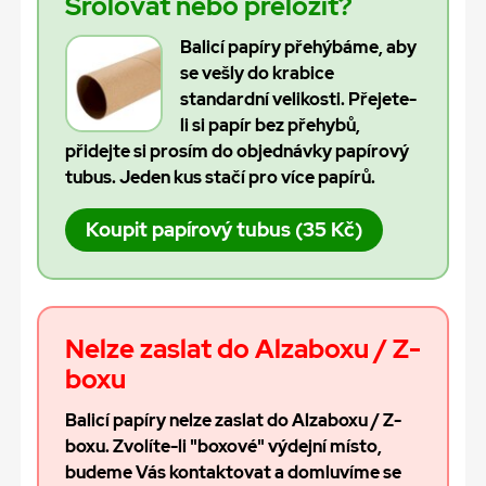
Srolovat nebo přeložit?
Balicí papíry přehýbáme, aby
se vešly do krabice
standardní velikosti. Přejete-
li si papír bez přehybů,
přidejte si prosím do objednávky papírový
tubus. Jeden kus stačí pro více papírů.
Koupit papírový tubus (35 Kč)
Nelze zaslat do Alzaboxu / Z-
boxu
Balicí papíry nelze zaslat do Alzaboxu / Z-
boxu. Zvolíte-li "boxové" výdejní místo,
budeme Vás kontaktovat a domluvíme se