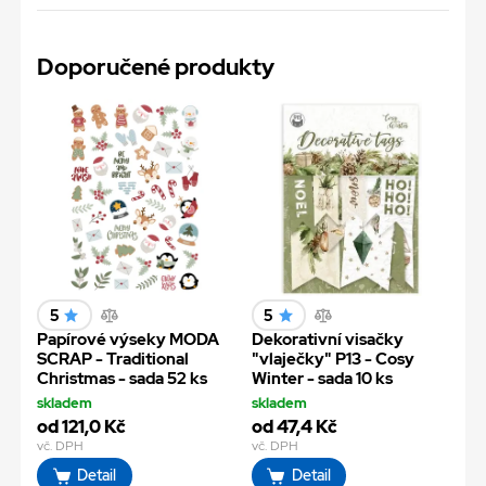
Doporučené produkty
5
5
Papírové výseky MODA
Dekorativní visačky
SCRAP - Traditional
"vlaječky" P13 - Cosy
Christmas - sada 52 ks
Winter - sada 10 ks
skladem
skladem
od 121,0 Kč
od 47,4 Kč
vč. DPH
vč. DPH
Detail
Detail