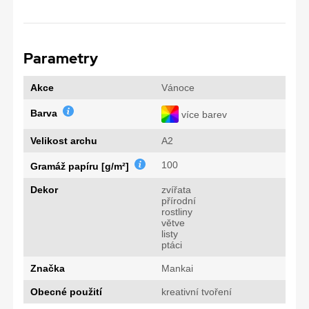
Parametry
Akce
Vánoce
Barva
více barev
Velikost archu
A2
100
Gramáž papíru [g/m²]
Dekor
zvířata
přírodní
rostliny
větve
listy
ptáci
Značka
Mankai
Obecné použití
kreativní tvoření