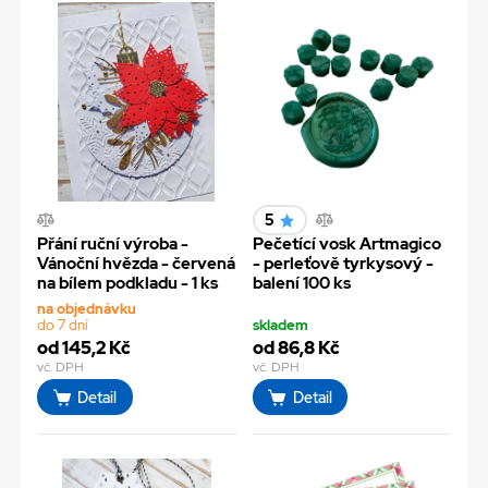
5
Přání ruční výroba -
Pečetící vosk Artmagico
Vánoční hvězda - červená
- perleťově tyrkysový -
na bílem podkladu - 1 ks
balení 100 ks
na objednávku
do 7 dní
skladem
od 145,2 Kč
od 86,8 Kč
vč. DPH
vč. DPH
Detail
Detail