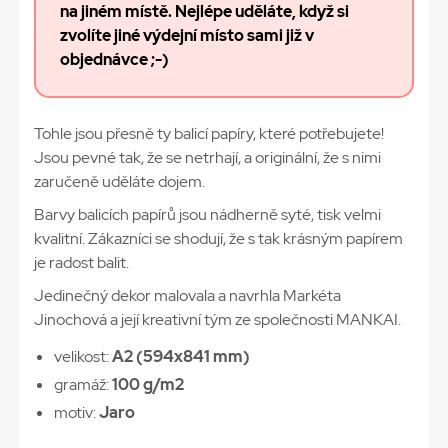
na jiném místě. Nejlépe uděláte, když si
zvolíte jiné výdejní místo sami již v
objednávce ;-)
Tohle jsou přesně ty balicí papíry, které potřebujete!
Jsou pevné tak, že se netrhají, a originální, že s nimi
zaručeně uděláte dojem.
Barvy balicích papírů jsou nádherně syté, tisk velmi
kvalitní. Zákazníci se shodují, že s tak krásným papírem
je radost balit.
Jedinečný dekor malovala a navrhla Markéta
Jinochová a její kreativní tým ze společnosti MANKAI.
velikost:
A2 (594x841 mm)
gramáž:
100 g/m2
motiv:
Jaro