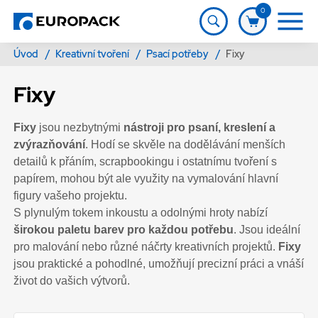
0
Úvod
/
Kreativní tvoření
/
Psací potřeby
/
Fixy
Fixy
Fixy
jsou nezbytnými
nástroji pro psaní, kreslení a
zvýrazňování
. Hodí se skvěle na dodělávání menších
detailů k přáním, scrapbookingu i ostatnímu tvoření s
papírem, mohou být ale využity na vymalování hlavní
figury vašeho projektu.
S plynulým tokem inkoustu a odolnými hroty nabízí
širokou paletu barev pro každou potřebu
. Jsou ideální
pro malování nebo různé náčrty kreativních projektů.
Fixy
jsou praktické a pohodlné, umožňují precizní práci a vnáší
život do vašich výtvorů.