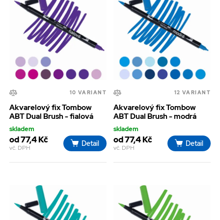
10 VARIANT
12 VARIANT
Akvarelový fix Tombow
Akvarelový fix Tombow
ABT Dual Brush - fialová
ABT Dual Brush - modrá
skladem
skladem
od 77,4 Kč
od 77,4 Kč
Detail
Detail
vč. DPH
vč. DPH