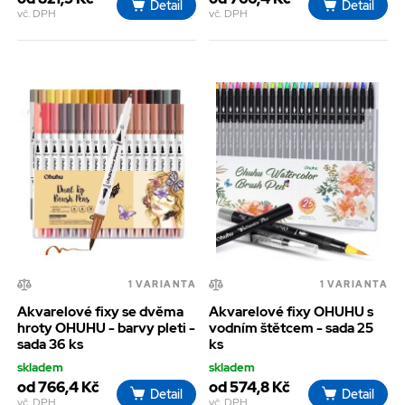
Detail
Detail
vč. DPH
vč. DPH
1 VARIANTA
1 VARIANTA
Akvarelové fixy se dvěma
Akvarelové fixy OHUHU s
hroty OHUHU - barvy pleti -
vodním štětcem - sada 25
sada 36 ks
ks
skladem
skladem
od 766,4 Kč
od 574,8 Kč
Detail
Detail
vč. DPH
vč. DPH