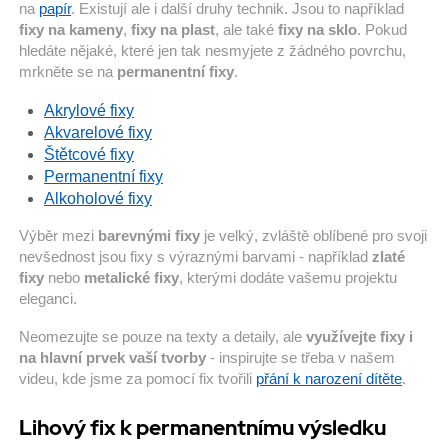
na
papír
. Existují ale i další druhy technik. Jsou to například
fixy na kameny
,
fixy na plast
, ale také
fixy na sklo
. Pokud
hledáte nějaké, které jen tak nesmyjete z žádného povrchu,
mrkněte se na
permanentní fixy
.
Akrylové fixy
Akvarelové fixy
Štětcové fixy
Permanentní fixy
Alkoholové fixy
Výběr mezi
barevnými fixy
je velký, zvláště oblíbené pro svoji
nevšednost jsou fixy s výraznými barvami - například
zlaté
fixy
nebo
metalické fixy
, kterými dodáte vašemu projektu
eleganci.
Neomezujte se pouze na texty a detaily, ale
využívejte fixy i
na hlavní prvek vaší tvorby
- inspirujte se třeba v našem
videu, kde jsme za pomocí fix tvořili
přání k narození dítěte
.
Lihový fix k permanentnímu výsledku