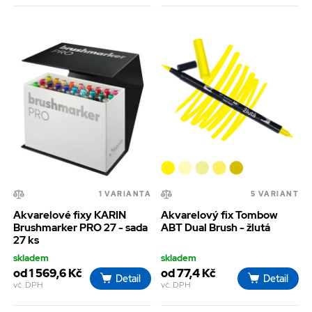
1 VARIANTA
5 VARIANT
Akvarelové fixy KARIN
Akvarelový fix Tombow
Brushmarker PRO 27 - sada
ABT Dual Brush - žlutá
27 ks
skladem
skladem
od 1 569,6 Kč
od 77,4 Kč
Detail
Detail
vč. DPH
vč. DPH