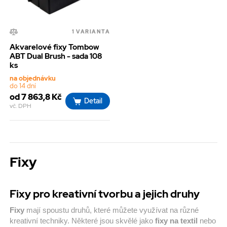
1 VARIANTA
Akvarelové fixy Tombow
ABT Dual Brush - sada 108
ks
na objednávku
do 14 dní
od 7 863,8 Kč
Detail
vč. DPH
Fixy
Fixy pro kreativní tvorbu a jejich druhy
Fixy
mají spoustu druhů, které můžete využívat na různé
kreativní techniky. Některé jsou skvělé jako
fixy na textil
nebo