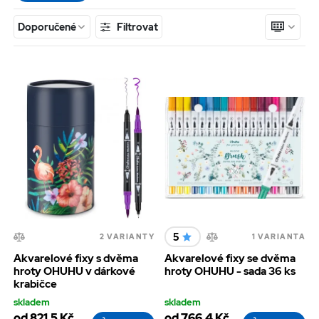
Filtrovat
Doporučené
5
2 VARIANTY
1 VARIANTA
Akvarelové fixy s dvěma
Akvarelové fixy se dvěma
hroty OHUHU v dárkové
hroty OHUHU - sada 36 ks
krabičce
skladem
skladem
od 821,5 Kč
od 766,4 Kč