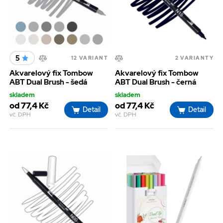
5
12 VARIANT
2 VARIANTY
Akvarelový fix Tombow
Akvarelový fix Tombow
ABT Dual Brush - šedá
ABT Dual Brush - černá
skladem
skladem
od 77,4 Kč
od 77,4 Kč
Detail
Detail
vč. DPH
vč. DPH