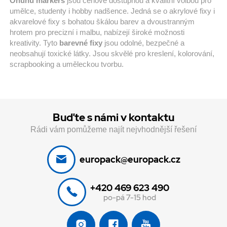
Ohuhu markers
jsou cenově dostupnou a kvalitní volbou pro
umělce, studenty i hobby nadšence. Jedná se o akrylové fixy i
akvarelové fixy s bohatou škálou barev a dvoustranným
hrotem pro precizní i malbu, nabízejí široké možnosti
kreativity. Tyto
barevné fixy
jsou odolné, bezpečné a
neobsahují toxické látky. Jsou skvělé pro kreslení, kolorování,
scrapbooking a uměleckou tvorbu.
Buďte s námi v kontaktu
Rádi vám pomůžeme najít nejvhodnější řešení
europack@europack.cz
+420 469 623 490
po-pá 7-15 hod