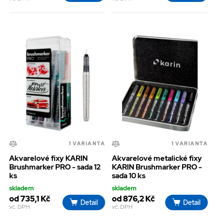
1 VARIANTA
1 VARIANTA
Akvarelové fixy KARIN
Akvarelové metalické fixy
Brushmarker PRO - sada 12
KARIN Brushmarker PRO -
ks
sada 10 ks
skladem
skladem
od 735,1 Kč
od 876,2 Kč
Detail
Detail
vč. DPH
vč. DPH