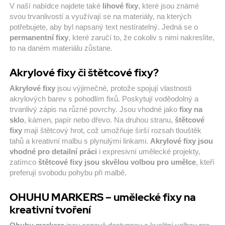
V naší nabídce najdete také
lihové fixy
, které jsou známé
svou trvanlivostí a využívají se na materiály, na kterých
potřebujete, aby byl napsaný text nestíratelný. Jedná se o
permanentní fixy
, které zaručí to, že cokoliv s nimi nakreslíte,
to na daném materiálu zůstane.
Akrylové fixy či štětcové fixy?
Akrylové fixy
jsou výjimečné, protože spojují vlastnosti
akrylových barev s pohodlím fixů. Poskytují voděodolný a
trvanlivý zápis na různé povrchy. Jsou vhodné jako
fixy na
sklo
, kámen, papír nebo dřevo. Na druhou stranu,
štětcové
fixy
mají štětcový hrot, což umožňuje širší rozsah tlouštěk
tahů a kreativní malbu s plynulými linkami.
Akrylové fixy jsou
vhodné pro detailní práci
i expresivní umělecké projekty,
zatímco
štětcové fixy jsou skvělou volbou pro umělce
, kteří
preferují svobodu pohybu při malbě.
OHUHU MARKERS – umělecké fixy na
kreativní tvoření