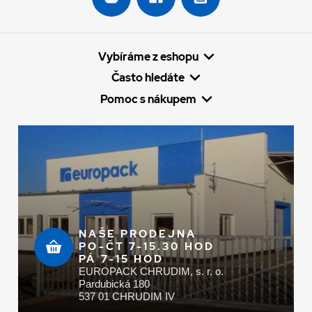
Vybíráme z eshopu
Často hledáte
Pomoc s nákupem
NAŠE PRODEJNA
PO-ČT 7-15.30 HOD
PÁ 7-15 HOD
EUROPACK CHRUDIM, s. r. o.
Pardubická 180
537 01 CHRUDIM IV