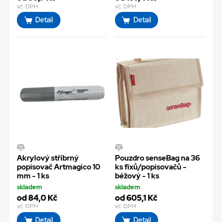
vč. DPH
vč. DPH
Detail
Detail
Akrylový stříbrný
Pouzdro senseBag na 36
popisovač Artmagico 10
ks fixů/popisovačů -
mm - 1 ks
béžový - 1 ks
skladem
skladem
od 84,0 Kč
od 605,1 Kč
vč. DPH
vč. DPH
Detail
Detail