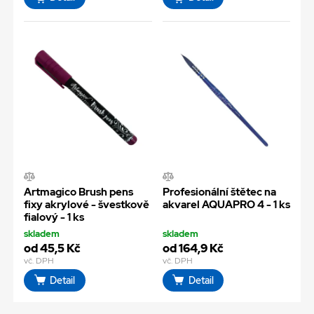
Artmagico Brush pens
Profesionální štětec na
fixy akrylové - švestkově
akvarel AQUAPRO 4 - 1 ks
fialový - 1 ks
skladem
skladem
od 45,5 Kč
od 164,9 Kč
vč. DPH
vč. DPH
Detail
Detail