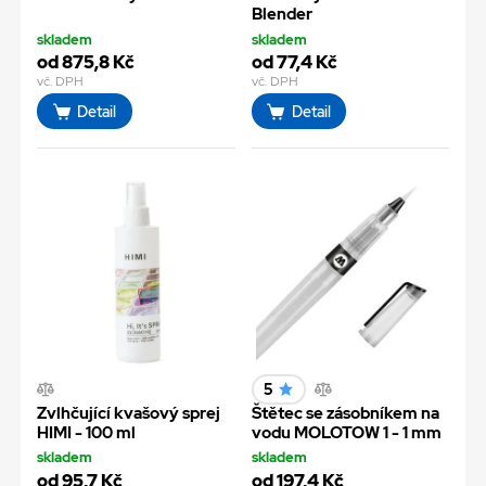
Blender
skladem
skladem
od 875,8 Kč
od 77,4 Kč
vč. DPH
vč. DPH
Detail
Detail
5
Zvlhčující kvašový sprej
Štětec se zásobníkem na
HIMI - 100 ml
vodu MOLOTOW 1 - 1 mm
skladem
skladem
od 95,7 Kč
od 197,4 Kč