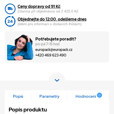
Ceny dopravy od 91 Kč
Zdarma při objednávce od 2 420,0 Kč
Objednejte do 12:00, odešleme dnes
(klikni pro informaci o dodacích lhůtách)
Potřebujete poradit?
po-pá 7-15 hod
europack@europack.cz
+420 469 623 490
0
Popis
Parametry
Hodnocení
Popis produktu