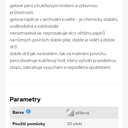
gelové pero s kuličkovým hrotem a výbornou
průtočností
gelová náplň je v archivální kvalitě – je chemicky stabilní,
voděodolná a světlostálá
nerozmazává se, neprosakuje skrz většinu papírů
na různých površích dobře píše, dobře je vidět a dobře
drží
dobře drží jak na lesklém, tak na matném povrchu
pero obsahuje kuličkový hrot, který vytváří pravidelnou
stopu, zabraňuje vysychání a nepodléhá opotřebení
Parametry
Barva
stříbrná
Použití pomůcky
3D efekt