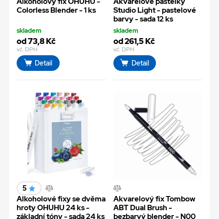
Alkoholový fix OHUHU -
Akvarelové pastelky
Colorless Blender - 1 ks
Studio Light - pastelové
barvy - sada 12 ks
skladem
skladem
od 73,8 Kč
od 261,5 Kč
vč. DPH
vč. DPH
Detail
Detail
5
Alkoholové fixy se dvěma
Akvarelový fix Tombow
hroty OHUHU 24 ks -
ABT Dual Brush -
základní tóny - sada 24 ks
bezbarvý blender - N00