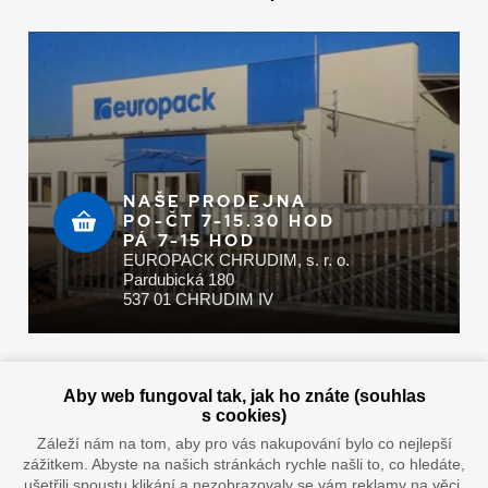
NAŠE PRODEJNA
PO-ČT 7-15.30 HOD
PÁ 7-15 HOD
EUROPACK CHRUDIM, s. r. o.
Pardubická 180
537 01 CHRUDIM IV
Zaplatit u nás můžete hotově i online
Aby web fungoval tak, jak ho znáte (souhlas
s cookies)
Záleží nám na tom, aby pro vás nakupování bylo co nejlepší
zážitkem. Abyste na našich stránkách rychle našli to, co hledáte,
Doprava vaším oblíbeným dopravcem
ušetřili spoustu klikání a nezobrazovaly se vám reklamy na věci,