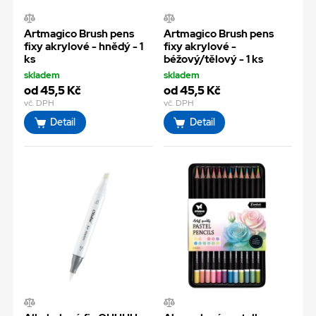
Artmagico Brush pens
Artmagico Brush pens
fixy akrylové - hnědý - 1
fixy akrylové -
ks
béžový/tělový - 1 ks
skladem
skladem
od 45,5 Kč
od 45,5 Kč
vč. DPH
vč. DPH
Detail
Detail