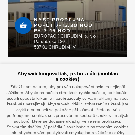
NAŠE PRODEJNA
PO-ČT 7-15.30 HOD
PÁ 7-15 HOD
EUROPACK CHRUDIM, s. r. o.
Pardubická 180
537 01 CHRUDIM IV
Zaplatit u nás můžete hotově i online
Aby web fungoval tak, jak ho znáte (souhlas
s cookies)
Záleží nám na tom, aby pro vás nakupování bylo co nejlepší
zážitkem. Abyste na našich stránkách rychle našli to, co hledáte,
Doprava vaším oblíbeným dopravcem
ušetřili spoustu klikání a nezobrazovaly se vám reklamy na věci,
které vás nezajímají. Abyste web viděli v zobrazení na které jste
zvyklí a nemuseli se pokaždé přihlašovat. Proto od vás
potřebujeme souhlas se zpracováním souborů cookies - malých
souborů, které se dočasně ukládají ve vašem prohlížeči.
Stisknutím tlačítka „V pořádku“ souhlasíte s nastavením cookies
tak, abychom vám poskytovali smysluplné a užitečné služby