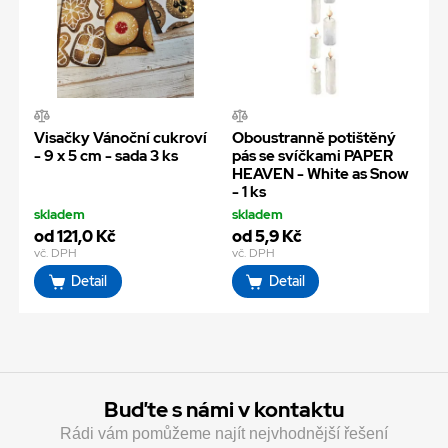
Visačky Vánoční cukroví
Oboustranně potištěný
- 9 x 5 cm - sada 3 ks
pás se svíčkami PAPER
HEAVEN - White as Snow
- 1 ks
skladem
skladem
od 121,0 Kč
od 5,9 Kč
vč. DPH
vč. DPH
Detail
Detail
Buďte s námi v kontaktu
Rádi vám pomůžeme najít nejvhodnější řešení