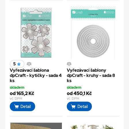
5
Vyřezávací šablona
Vyřezávací šablony
dpCraft - kytičky - sada 4
dpCraft - kruhy - sada 8
ks
ks
skladem
skladem
od 165,2 Kč
od 450,1 Kč
vč. DPH
vč. DPH
Detail
Detail