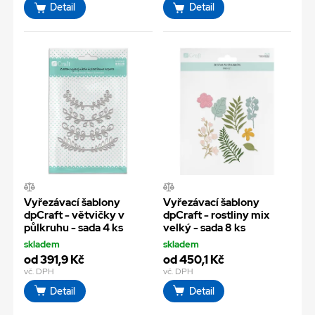
Detail
Detail
Vyřezávací šablony
Vyřezávací šablony
dpCraft - větvičky v
dpCraft - rostliny mix
půlkruhu - sada 4 ks
velký - sada 8 ks
skladem
skladem
od 391,9 Kč
od 450,1 Kč
vč. DPH
vč. DPH
Detail
Detail