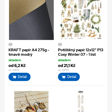
KRAFT papír A4 275g -
Potištěný papír 12x12" P13
tmavě modrý
Cosy Winter 07 - 1 list
skladem
skladem
od 6,2 Kč
od 21,1 Kč
vč. DPH
vč. DPH
Detail
Detail