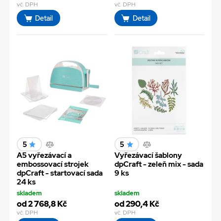
vč. DPH
vč. DPH
Detail
Detail
5
5
A5 vyřezávací a
Vyřezávací šablony
embossovací strojek
dpCraft - zeleň mix - sada
dpCraft - startovací sada
9 ks
24 ks
skladem
skladem
od 2 768,8 Kč
od 290,4 Kč
vč. DPH
vč. DPH