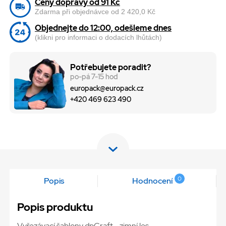
Ceny dopravy od 91 Kč
Zdarma při objednávce od 2 420,0 Kč
Objednejte do 12:00, odešleme dnes
(klikni pro informaci o dodacích lhůtách)
Potřebujete poradit?
po-pá 7-15 hod
europack@europack.cz
+420 469 623 490
0
Popis
Hodnocení
Popis produktu
Vyřezávací šablony dpCraft - zimní les