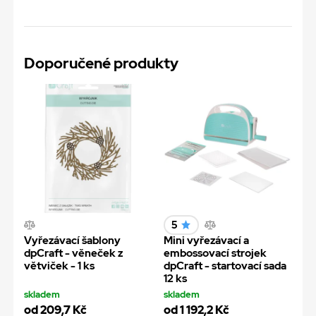
Doporučené produkty
5
Vyřezávací šablony
Mini vyřezávací a
dpCraft - věneček z
embossovací strojek
větviček - 1 ks
dpCraft - startovací sada
12 ks
skladem
skladem
od 209,7 Kč
od 1 192,2 Kč