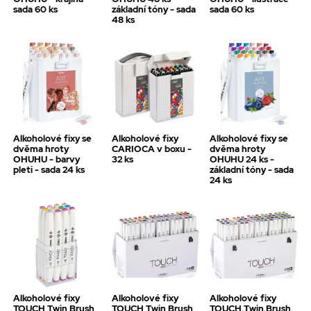
sada 60 ks
základní tóny - sada
sada 60 ks
48 ks
Alkoholové fixy se
Alkoholové fixy
Alkoholové fixy se
dvěma hroty
CARIOCA v boxu -
dvěma hroty
OHUHU - barvy
32 ks
OHUHU 24 ks -
pleti - sada 24 ks
základní tóny - sada
24 ks
Alkoholové fixy
Alkoholové fixy
Alkoholové fixy
TOUCH Twin Brush
TOUCH Twin Brush
TOUCH Twin Brush