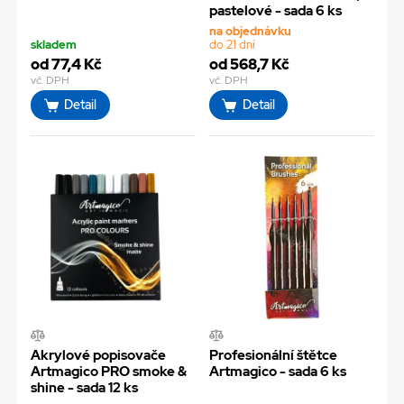
pastelové - sada 6 ks
na objednávku
skladem
do 21 dní
od 77,4 Kč
od 568,7 Kč
vč. DPH
vč. DPH
Detail
Detail
Akrylové popisovače
Profesionální štětce
Artmagico PRO smoke &
Artmagico - sada 6 ks
shine - sada 12 ks