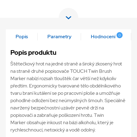
0
Popis
Parametry
Hodnocení
Popis produktu
Štětečkový hrot na jedné straně a široký zkosený hrot
na straně druhé popisovače TOUCH Twin Brush
Marker nabízí rozsah tlouštěk čar větší než kdykoliv
předtím. Ergonomicky tvarované tělo obdélníkového
tvaru braní kutálení se po pracovní ploše a umožňuje
pohodlné odložení bez neúmyslných šmouh. Speciálně
navržený bezpečnostní uzávěr pevně drží na
popisovači a zabraňuje poškození hrotu. Twin
Marker obsahuje inkoust na bázi alkoholu, který je
rychleschnoucí, netoxický a vodě odolný.