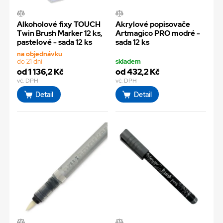
Alkoholové fixy TOUCH
Akrylové popisovače
Twin Brush Marker 12 ks,
Artmagico PRO modré -
pastelové - sada 12 ks
sada 12 ks
na objednávku
do 21 dní
skladem
od 1 136,2 Kč
od 432,2 Kč
vč. DPH
vč. DPH
Detail
Detail