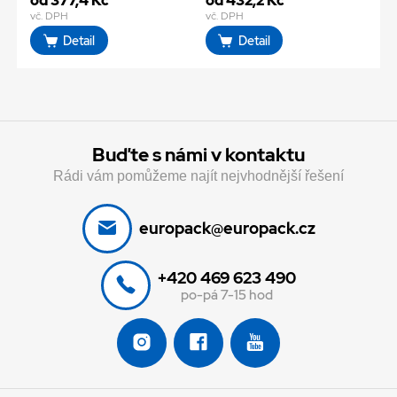
od 377,4 Kč
od 432,2 Kč
vč. DPH
vč. DPH
Detail
Detail
Buďte s námi v kontaktu
Rádi vám pomůžeme najít nejvhodnější řešení
europack@europack.cz
+420 469 623 490
po-pá 7-15 hod