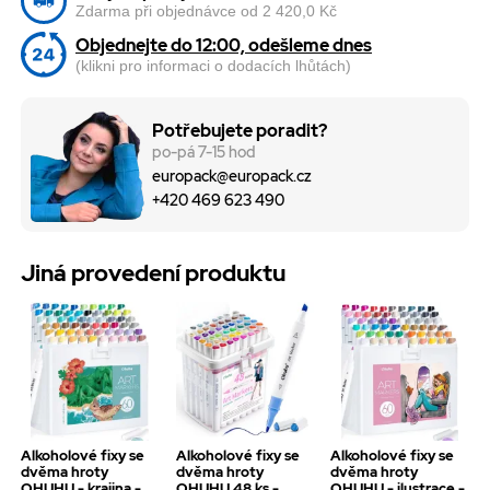
Zdarma při objednávce od 2 420,0 Kč
Objednejte do 12:00, odešleme dnes
(klikni pro informaci o dodacích lhůtách)
Potřebujete poradit?
po-pá 7-15 hod
europack@europack.cz
+420 469 623 490
Jiná provedení produktu
Alkoholové fixy se
Alkoholové fixy se
Alkoholové fixy se
dvěma hroty
dvěma hroty
dvěma hroty
OHUHU - krajina -
OHUHU 48 ks -
OHUHU - ilustrace -