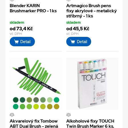
Blender KARIN
Artmagico Brush pens
Brushmarker PRO - 1 ks
fixy akrylové - metalický
stříbrný - 1 ks
skladem
skladem
od 73,4 Kč
od 45,5 Kč
vč. DPH
vč. DPH
Detail
Detail
Akvarelový fix Tombow
Alkoholové fixy TOUCH
ABT Dual Brush - zelená
Twin Brush Marker 6 ks,