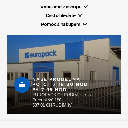
Vybíráme z eshopu
Často hledáte
Pomoc s nákupem
NAŠE PRODEJNA
PO-ČT 7-15.30 HOD
PÁ 7-15 HOD
EUROPACK CHRUDIM, s. r. o.
Pardubická 180
537 01 CHRUDIM IV
Zaplatit u nás můžete hotově i online