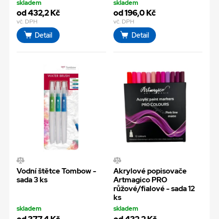
skladem
skladem
od 432,2 Kč
od 196,0 Kč
vč. DPH
vč. DPH
Detail
Detail
Vodní štětce Tombow -
Akrylové popisovače
sada 3 ks
Artmagico PRO
růžové/fialové - sada 12
ks
skladem
skladem