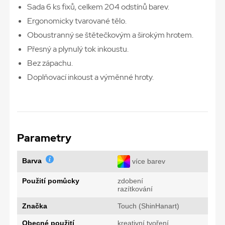
Sada 6 ks fixů, celkem 204 odstínů barev.
Ergonomicky tvarované tělo.
Oboustranný se štětečkovým a širokým hrotem.
Přesný a plynulý tok inkoustu.
Bez zápachu.
Doplňovací inkoust a výměnné hroty.
Parametry
Barva
více barev
Použití pomůcky
zdobení
razítkování
Značka
Touch (ShinHanart)
Obecné použití
kreativní tvoření