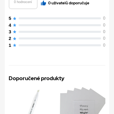
0 hodnocení
0 uživatelů doporučuje
5
0
4
0
3
0
2
0
1
0
Doporučené produkty