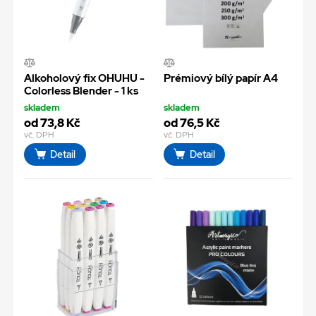
Alkoholový fix OHUHU -
Prémiový bílý papír A4
Colorless Blender - 1 ks
skladem
skladem
od 73,8 Kč
od 76,5 Kč
vč. DPH
vč. DPH
Detail
Detail