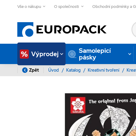
Vše o nákupu
O společnosti
Obchodní podmínky a 
Samolepicí
Výprodej
pásky
Zpět
Úvod
/
Katalog
/
Kreativní tvoření
/
Krea