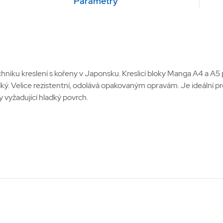
Parametry
iku kreslení s kořeny v Japonsku. Kreslicí bloky Manga A4 a A5 p
dký. Velice rezistentní, odolává opakovaným opravám. Je ideální pro 
y vyžadující hladký povrch.