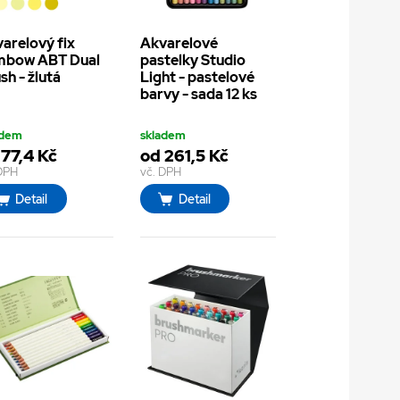
arelový fix
Akvarelové
mbow ABT Dual
pastelky Studio
sh - žlutá
Light - pastelové
barvy - sada 12 ks
adem
skladem
 77,4 Kč
od 261,5 Kč
 DPH
vč. DPH
Detail
Detail