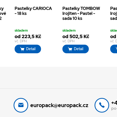
ky
Pastelky CARIOCA
Pastelky TOMBOW
Pa
ové
- 18 ks
Irojiten - Pastel -
Iroj
2
sada 10 ks
sad
skladem
skladem
skl
od 223,5 Kč
od 502,5 Kč
od
vč. DPH
vč. DPH
vč.
Detail
Detail
+4
europack@europack.cz
po