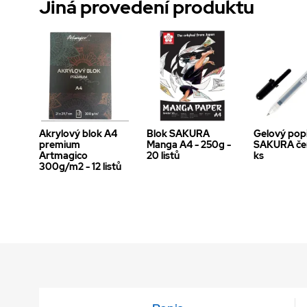
Jiná provedení produktu
Akrylový blok A4
Blok SAKURA
Gelový pop
premium
Manga A4 - 250g -
SAKURA čer
Artmagico
20 listů
ks
300g/m2 - 12 listů