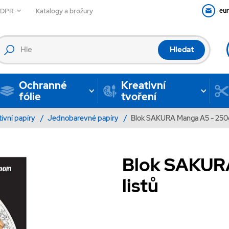
GDPR
Katalogy a brožury
eu
Hledat
Ochranné
Kreativní
fólie
tvoření
tivní papíry
/
Jednobarevné papíry
/
Blok SAKURA Manga A5 - 250g 
Blok SAKURA
listů