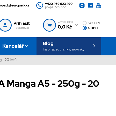
+420 469 623 490
ropack@europack.cz
po-pá 7-15 hod
včetně DPH
Přihlásit
bez DPH
0,0 Kč
Registrovat
s DPH
Blog
Kancelář
Inspirace, články, novinky
- 20 listů
 Manga A5 - 250g - 20