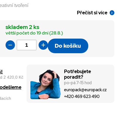
ativní tvoření
Přečíst si více
skladem 2 ks
větší počet do 19 dní (28.8.)
Do košíku
Potřebujete
Kč
poradit?
d 2 420,0 Kč
po-pá 7-15 hod
, odešleme
europack@europack.cz
+420 469 623 490
odacích