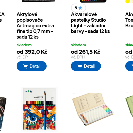
5
CA
Akrylové
Akvarelové
Akv
s
popisovače
pastelky Studio
To
Artmagico extra
Light - základní
Bru
fine tip 0,7 mm -
barvy - sada 12 ks
sada 12 ks
skladem
skladem
skl
od 392,0 Kč
od 261,5 Kč
od
vč. DPH
vč. DPH
vč.
Detail
Detail