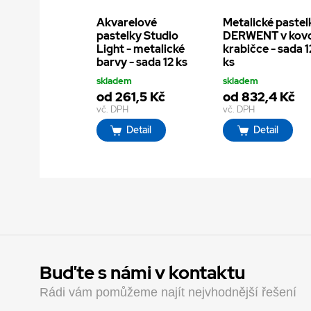
Akvarelové
Metalické pastel
pastelky Studio
DERWENT v kov
Light - metalické
krabičce - sada 1
barvy - sada 12 ks
ks
skladem
skladem
od 261,5 Kč
od 832,4 Kč
vč. DPH
vč. DPH
Detail
Detail
Buďte s námi v kontaktu
Rádi vám pomůžeme najít nejvhodnější řešení