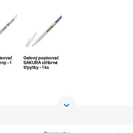
isovač
Gelový popisovač
ný - 1
SAKURA stříbrné
třpytky - 1 ks