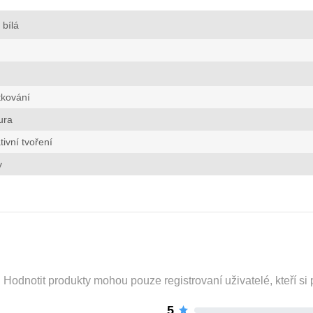
bílá
tkování
ura
tivní tvoření
y
odnotit produkty mohou pouze registrovaní uživatelé, kteří si p
5