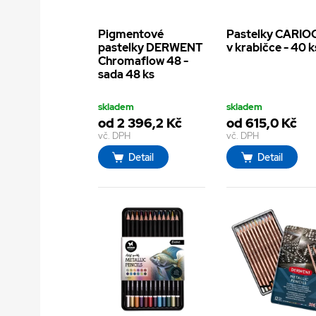
Pigmentové
Pastelky CARIO
pastelky DERWENT
v krabičce - 40 k
Chromaflow 48 -
sada 48 ks
skladem
skladem
od 2 396,2 Kč
od 615,0 Kč
vč. DPH
vč. DPH
Detail
Detail