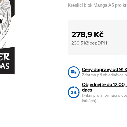
Kreslicí blok Manga A5 pro kre
278,9 Kč
230,5
Kč bez DPH
Ceny dopravy od 91 
Zdarma při objednávce o
Objednejte do 12:00
dnes
(klikni pro informaci o d
lhůtách)