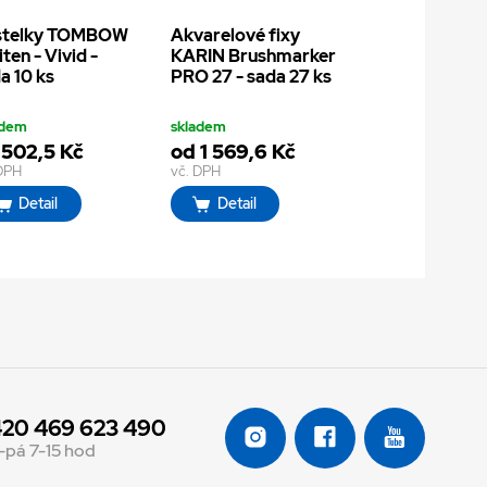
stelky TOMBOW
Akvarelové fixy
iten - Vivid -
KARIN Brushmarker
a 10 ks
PRO 27 - sada 27 ks
adem
skladem
 502,5 Kč
od 1 569,6 Kč
 DPH
vč. DPH
Detail
Detail
20 469 623 490
-pá 7-15 hod