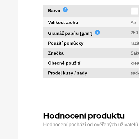
Barva
Velikost archu
A5
250
Gramáž papíru [g/m²]
Použití pomůcky
razí
Značka
Sak
Obecné použití
krea
Prodej kusy / sady
sad
Hodnocení produktu
Hodnocení pochází od ověřených uživatelů. H