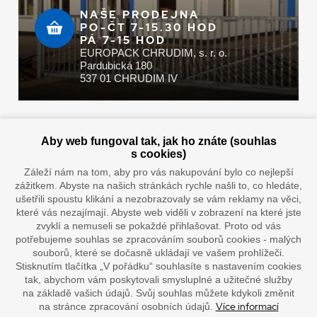
NAŠE PRODEJNA
PO-ČT 7-15.30 HOD
PÁ 7-15 HOD
EUROPACK CHRUDIM, s. r. o.
Pardubická 180
537 01 CHRUDIM IV
Zaplatit u nás můžete hotově i online
Aby web fungoval tak, jak ho znáte (souhlas
s cookies)
Záleží nám na tom, aby pro vás nakupování bylo co nejlepší
zážitkem. Abyste na našich stránkách rychle našli to, co hledáte,
Doprava vaším oblíbeným dopravcem
ušetřili spoustu klikání a nezobrazovaly se vám reklamy na věci,
které vás nezajímají. Abyste web viděli v zobrazení na které jste
zvyklí a nemuseli se pokaždé přihlašovat. Proto od vás
potřebujeme souhlas se zpracováním souborů cookies - malých
souborů, které se dočasně ukládají ve vašem prohlížeči.
Stisknutím tlačítka „V pořádku“ souhlasíte s nastavením cookies
tak, abychom vám poskytovali smysluplné a užitečné služby
na základě vašich údajů. Svůj souhlas můžete kdykoli změnit
Více informací
na stránce zpracování osobních údajů.