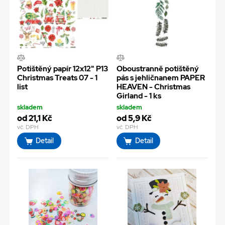
Potištěný papír 12x12" P13
Oboustranně potištěný
Christmas Treats 07 - 1
pás s jehličnanem PAPER
list
HEAVEN - Christmas
Girland - 1 ks
skladem
skladem
od 21,1 Kč
od 5,9 Kč
vč. DPH
vč. DPH
Detail
Detail