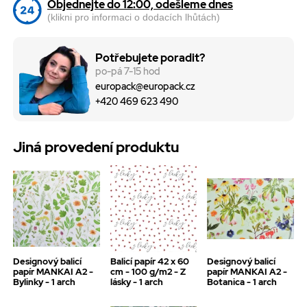
Objednejte do 12:00, odešleme dnes
(klikni pro informaci o dodacích lhůtách)
Potřebujete poradit?
po-pá 7-15 hod
europack@europack.cz
+420 469 623 490
Jiná provedení produktu
Designový balicí
Balicí papír 42 x 60
Designový balicí
papír MANKAI A2 -
cm - 100 g/m2 - Z
papír MANKAI A2 -
Bylinky - 1 arch
lásky - 1 arch
Botanica - 1 arch