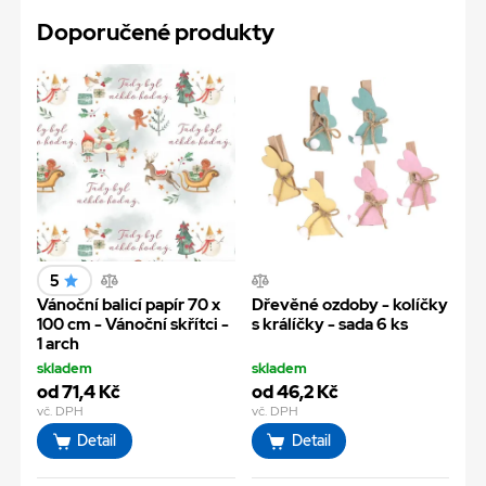
Doporučené produkty
5
Vánoční balicí papír 70 x
Dřevěné ozdoby - kolíčky
100 cm - Vánoční skřítci -
s králíčky - sada 6 ks
1 arch
skladem
skladem
od 71,4 Kč
od 46,2 Kč
vč. DPH
vč. DPH
Detail
Detail