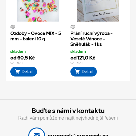
Ozdoby - Ovoce MIX - 5
Přání ruční výroba -
mm - balení 10 g
Veselé Vánoce -
Sněhulák - 1 ks
skladem
skladem
od 60,5 Kč
od 121,0 Kč
vč. DPH
vč. DPH
Detail
Detail
Buďte s námi v kontaktu
Rádi vám pomůžeme najít nejvhodnější řešení
europack@europack.cz