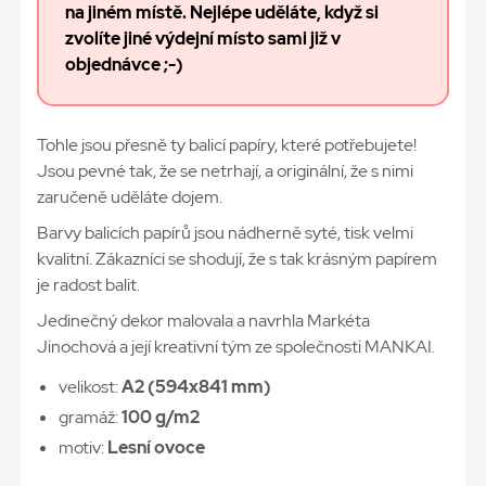
na jiném místě. Nejlépe uděláte, když si
zvolíte jiné výdejní místo sami již v
objednávce ;-)
Tohle jsou přesně ty balicí papíry, které potřebujete!
Jsou pevné tak, že se netrhají, a originální, že s nimi
zaručeně uděláte dojem.
Barvy balicích papírů jsou nádherně syté, tisk velmi
kvalitní. Zákazníci se shodují, že s tak krásným papírem
je radost balit.
Jedinečný dekor malovala a navrhla Markéta
Jinochová a její kreativní tým ze společnosti MANKAI.
velikost:
A2 (594x841 mm)
gramáž:
100 g/m2
motiv:
Lesní ovoce