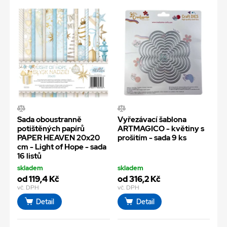
Sada oboustranně
Vyřezávací šablona
potištěných papírů
ARTMAGICO - květiny s
PAPER HEAVEN 20x20
prošitím - sada 9 ks
cm - Light of Hope - sada
16 listů
skladem
skladem
od 119,4 Kč
od 316,2 Kč
vč. DPH
vč. DPH
Detail
Detail