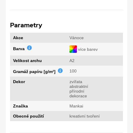
Parametry
Akce
Vánoce
Barva
více barev
Velikost archu
A2
100
Gramáž papíru [g/m²]
Dekor
zvířata
abstraktní
přírodní
dekorace
Značka
Mankai
Obecné použití
kreativní tvoření