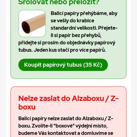
Srolovat nebo přeložit?
Balicí papíry přehýbáme, aby
se vešly do krabice
standardní velikosti. Přejete-
li si papír bez přehybů,
přidejte si prosím do objednávky papírový
tubus. Jeden kus stačí pro více papírů.
Koupit papírový tubus (35 Kč)
Nelze zaslat do Alzaboxu / Z-
boxu
Balicí papíry nelze zaslat do Alzaboxu / Z-
boxu. Zvolíte-li "boxové" výdejní místo,
budeme Vás kontaktovat a domluvíme se