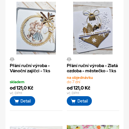
Přání ruční výroba -
Přání ruční výroba - Zlatá
Vánoční zajíčci - 1 ks
ozdoba - městečko - 1 ks
na objednávku
skladem
do 7 dní
od 121,0 Kč
od 121,0 Kč
vč. DPH
vč. DPH
Detail
Detail