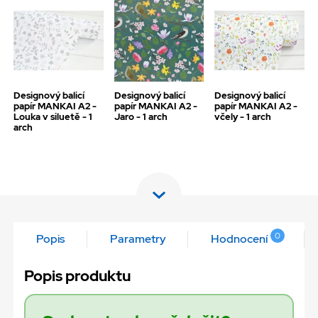
Designový balicí
Designový balicí
Designový balicí
papír MANKAI A2 -
papír MANKAI A2 -
papír MANKAI A2 -
Louka v siluetě - 1
Jaro - 1 arch
včely - 1 arch
arch
0
Popis
Parametry
Hodnocení
Popis produktu