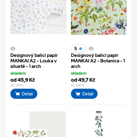
5
Designový balicí papír
Designový balicí papír
MANKAI A2 - Louka v
MANKAI A2 - Botanica - 1
siluetě - 1 arch
arch
skladem
skladem
od 45,9 Kč
od 49,7 Kč
vč. DPH
vč. DPH
Detail
Detail