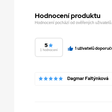
Hodnocení produktu
Hodnocení pochází od ověřených uživatelů. H
5
1 uživatelů doporuč
1 hodnocení
Dagmar Faltýnková