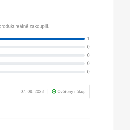
rodukt reálně zakoupili.
1
0
0
0
0
07. 09. 2023
Ověřený nákup