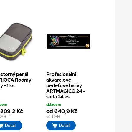
storný penál
Profesionální
RIOCA Roomy
akvarelové
ý - 1 ks
perleťové barvy
ARTMAGICO 24 -
sada 24 ks
adem
skladem
 209,2 Kč
od 640,9 Kč
 DPH
vč. DPH
Detail
Detail