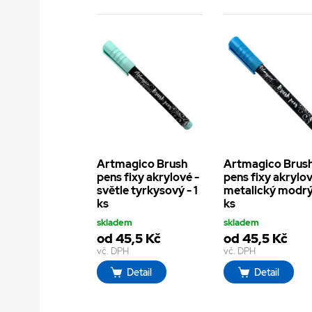
Artmagico Brush
Artmagico Brus
pens fixy akrylové -
pens fixy akrylov
světle tyrkysový - 1
metalický modrý 
ks
ks
skladem
skladem
od 45,5 Kč
od 45,5 Kč
vč. DPH
vč. DPH
Detail
Detail