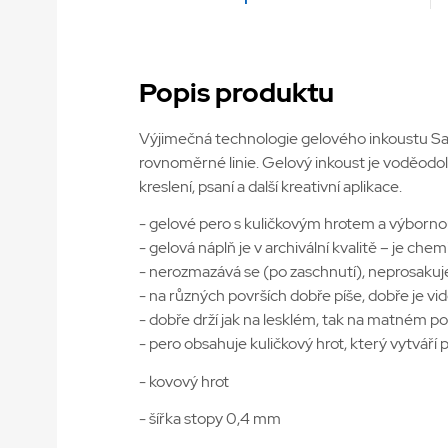
Popis produktu
Výjimečná technologie gelového inkoustu Sakur
rovnoměrné linie. Gelový inkoust je voděodoln
kreslení, psaní a další kreativní aplikace.
- gelové pero s kuličkovým hrotem a výborno
- gelová náplň je v archivální kvalitě – je che
- nerozmazává se (po zaschnutí), neprosakuje
- na různých površích dobře píše, dobře je vid
- dobře drží jak na lesklém, tak na matném p
- pero obsahuje kuličkový hrot, který vytvář
- kovový hrot
- šířka stopy 0,4 mm