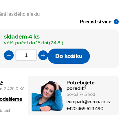
ání lesklého efektu
Přečíst si více
skladem 4 ks
větší počet do 15 dní (24.8.)
Do košíku
Potřebujete
Kč
poradit?
d 2 420,0 Kč
po-pá 7-15 hod
, odešleme
europack@europack.cz
+420 469 623 490
odacích