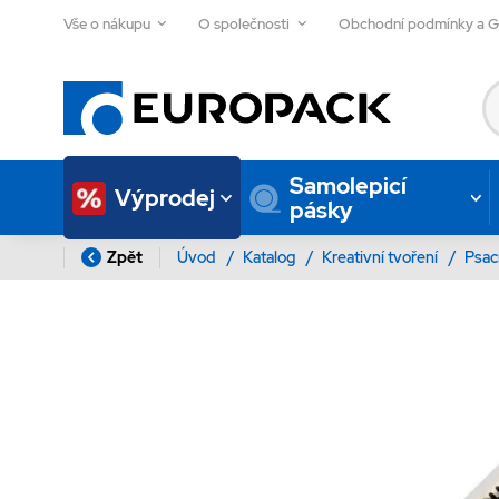
Vše o nákupu
O společnosti
Obchodní podmínky a 
Samolepicí
Výprodej
pásky
Zpět
Úvod
/
Katalog
/
Kreativní tvoření
/
Psac