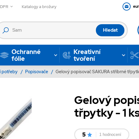
GDPR
Katalogy a brožury
eu
Hledat
Ochranné
Kreativní
fólie
tvoření
í potřeby
/
Popisovače
/
Gelový popisovač SAKURA stříbrné třpytky
Gelový popi
třpytky - 1 k
5
1 hodnocení