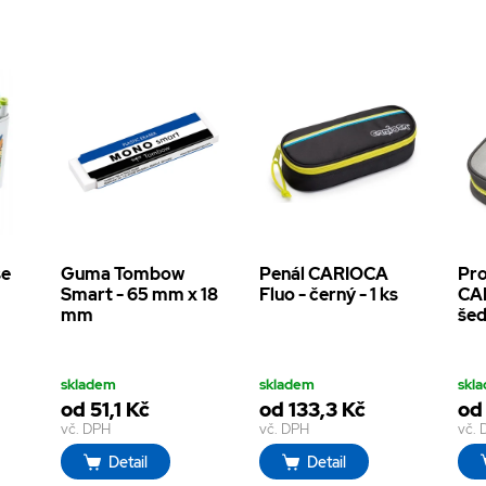
se
Guma Tombow
Penál CARIOCA
Pro
Smart - 65 mm x 18
Fluo - černý - 1 ks
CA
mm
šed
skladem
skladem
skl
od 51,1 Kč
od 133,3 Kč
od
vč. DPH
vč. DPH
vč.
Detail
Detail