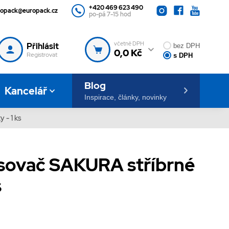
+420 469 623 490
ropack@europack.cz
po-pá 7-15 hod
včetně DPH
Přihlásit
bez DPH
0,0 Kč
Registrovat
s DPH
Blog
Kancelář
Inspirace, články, novinky
 - 1 ks
sovač SAKURA stříbrné
s