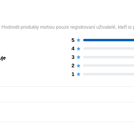
odnotit produkty mohou pouze registrovaní uživatelé, kteří si p
5
4
3
uje
2
1