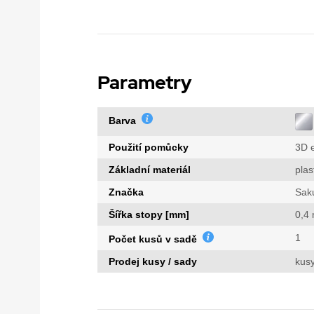
Parametry
Barva
Použití pomůcky
3D e
Základní materiál
plas
Značka
Sak
Šířka stopy [mm]
0,4
1
Počet kusů v sadě
Prodej kusy / sady
kus