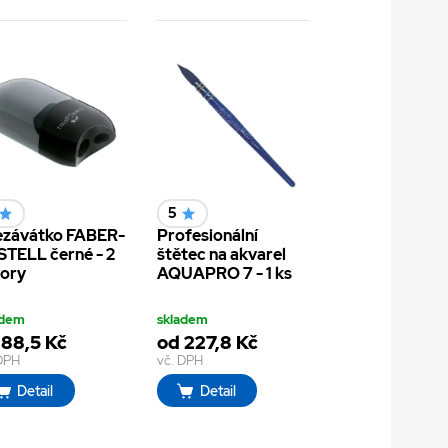
5
ezávátko FABER-
Profesionální
TELL černé - 2
štětec na akvarel
ory
AQUAPRO 7 - 1 ks
adem
skladem
 88,5 Kč
od 227,8 Kč
 DPH
vč. DPH
Detail
Detail