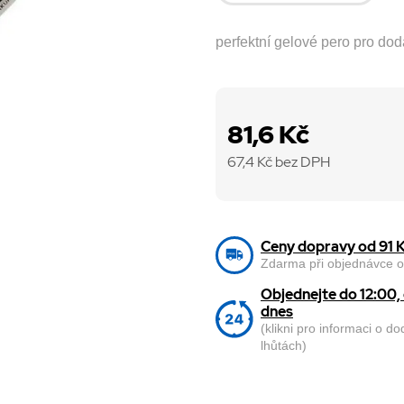
perfektní gelové pero pro dod
81,6 Kč
67,4
Kč bez DPH
Ceny dopravy od 91 
Zdarma při objednávce o
Objednejte do 12:00
dnes
(klikni pro informaci o d
lhůtách)