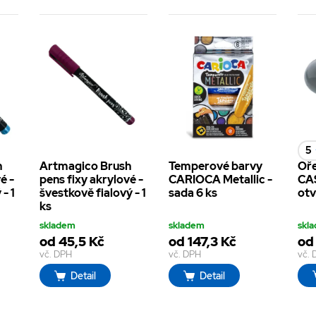
5
h
Artmagico Brush
Temperové barvy
Oř
é -
pens fixy akrylové -
CARIOCA Metallic -
CAS
- 1
švestkově fialový - 1
sada 6 ks
otv
ks
skladem
skladem
skl
od 45,5 Kč
od 147,3 Kč
od
vč. DPH
vč. DPH
vč.
Detail
Detail