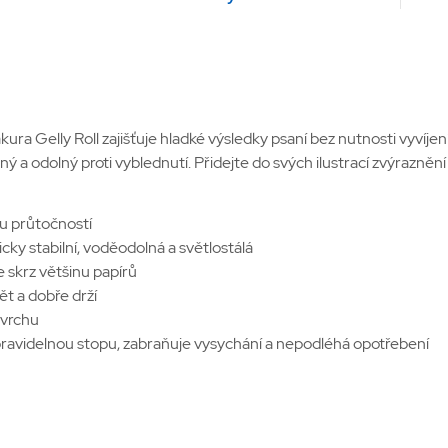
a Gelly Roll zajišťuje hladké výsledky psaní bez nutnosti vyvíjení
ý a odolný proti vyblednutí. Přidejte do svých ilustrací zvýrazněn
u průtočností
micky stabilní, voděodolná a světlostálá
 skrz většinu papírů
ět a dobře drží
ovrchu
í pravidelnou stopu, zabraňuje vysychání a nepodléhá opotřebení