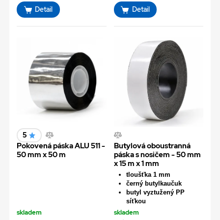
Detail
Detail
5
Pokovená páska ALU 511 -
Butylová oboustranná
50 mm x 50 m
páska s nosičem - 50 mm
x 15 m x 1 mm
tloušťka 1 mm
černý butylkaučuk
butyl vyztužený PP
síťkou
skladem
skladem