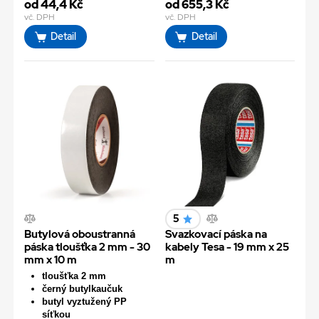
od 44,4 Kč
od 655,3 Kč
vč. DPH
vč. DPH
Detail
Detail
5
Butylová oboustranná
Svazkovací páska na
páska tloušťka 2 mm - 30
kabely Tesa - 19 mm x 25
mm x 10 m
m
tloušťka 2 mm
černý butylkaučuk
butyl vyztužený PP
síťkou