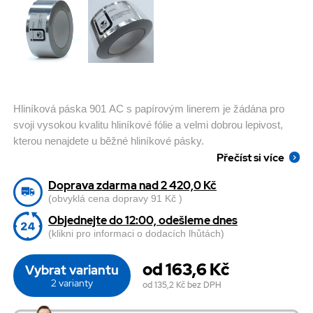
Hliníková páska 901 AC s papírovým linerem je žádána pro
svoji vysokou kvalitu hliníkové fólie a velmi dobrou lepivost,
kterou nenajdete u běžné hliníkové pásky.
Přečíst si více
Doprava zdarma nad 2 420,0 Kč
(obvyklá cena dopravy 91 Kč )
Objednejte do 12:00, odešleme dnes
(klikni pro informaci o dodacích lhůtách)
od 163,6 Kč
Vybrat variantu
2 varianty
od 135,2 Kč
bez DPH