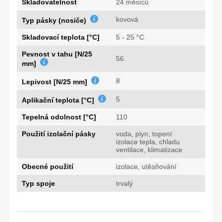
Skladovatelnost
24 měsíců
kovová
Typ pásky (nosiče)
Skladovací teplota [°C]
5 - 25 °C
Pevnost v tahu [N/25
56
mm]
8
Lepivost [N/25 mm]
5
Aplikační teplota [°C]
Tepelná odolnost [°C]
110
Použití izolační pásky
voda, plyn, topení
izolace tepla, chladu
ventilace, klimatizace
Obecné použití
izolace, utěsňování
Typ spoje
trvalý