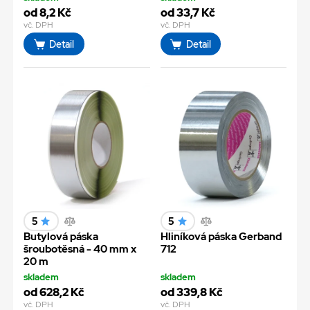
od 8,2 Kč
od 33,7 Kč
vč. DPH
vč. DPH
Detail
Detail
5
5
Butylová páska
Hliníková páska Gerband
šroubotěsná - 40 mm x
712
20 m
skladem
skladem
od 628,2 Kč
od 339,8 Kč
vč. DPH
vč. DPH