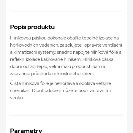
Popis produktu
Hliníkovou páskou dokonale obalíte tepelné izolace na
horkovodních vedeních, zaizolujete i opravíte ventilační
a klimatizační systémy, snadno napojíte hliníkové fólie a
reflexní izolace kašírované hliníkem. Hliníková páska
dobře odráží teplo, velmi málo propouští páru a
zabraňuje průchodu mikrovlnného záření.
Čistá hliníková fólie je nehořlavá a odolává většině
chemikálií. Dlouhodobě ji můžete používat uvnitř i
venku.
Parametry