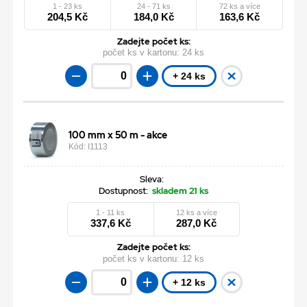
1 - 23 ks
24 - 71 ks
72 ks a více
204,5 Kč
184,0 Kč
163,6 Kč
Zadejte počet ks:
počet ks v kartonu:
24 ks
+ 24 ks
100 mm x 50 m - akce
Kód: I1113
Sleva:
Dostupnost:
skladem 21 ks
1 - 11 ks
12 ks a více
337,6 Kč
287,0 Kč
Zadejte počet ks:
počet ks v kartonu:
12 ks
+ 12 ks