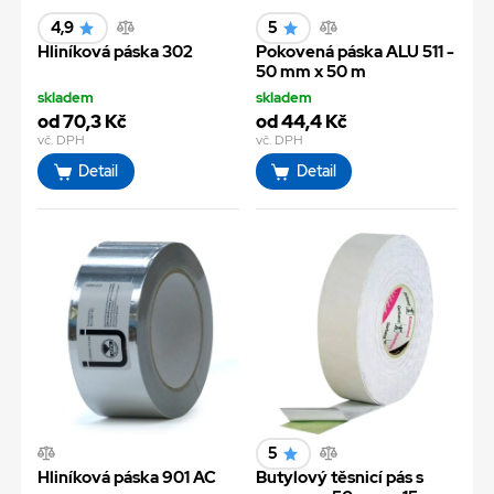
4,9
5
Hliníková páska 302
Pokovená páska ALU 511 -
50 mm x 50 m
skladem
skladem
od 70,3 Kč
od 44,4 Kč
vč. DPH
vč. DPH
Detail
Detail
5
Hliníková páska 901 AC
Butylový těsnicí pás s