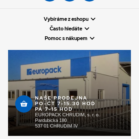
Vybíráme z eshopu
Často hledáte
Pomoc s nákupem
NAŠE PRODEJNA
PO-ČT 7-15.30 HOD
PÁ 7-15 HOD
EUROPACK CHRUDIM, s. r. o.
Pardubická 180
537 01 CHRUDIM IV