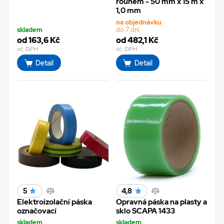
rounem - 50 mm x 15 m x
1,0 mm
na objednávku
skladem
do 7 dní
od 163,6 Kč
od 482,1 Kč
vč. DPH
vč. DPH
Detail
Detail
5
4,8
Elektroizolační páska
Opravná páska na plasty a
označovací
sklo SCAPA 1433
skladem
skladem