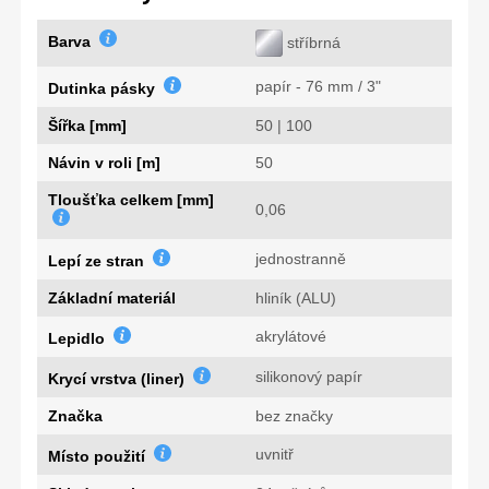
Barva
stříbrná
papír - 76 mm / 3"
Dutinka pásky
Šířka [mm]
50 | 100
Návin v roli [m]
50
Tloušťka celkem [mm]
0,06
jednostranně
Lepí ze stran
Základní materiál
hliník (ALU)
akrylátové
Lepidlo
silikonový papír
Krycí vrstva (liner)
Značka
bez značky
uvnitř
Místo použití