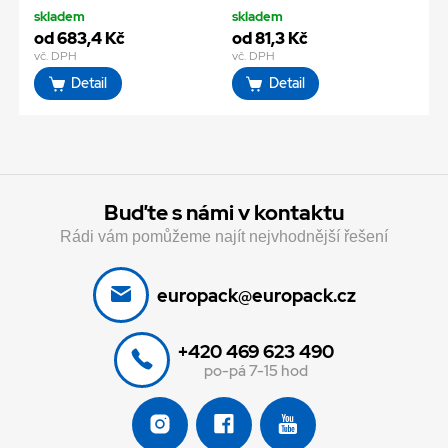
skladem
skladem
od 683,4 Kč
od 81,3 Kč
vč. DPH
vč. DPH
Detail
Detail
Buďte s námi v kontaktu
Rádi vám pomůžeme najít nejvhodnější řešení
europack@europack.cz
+420 469 623 490
po-pá 7-15 hod