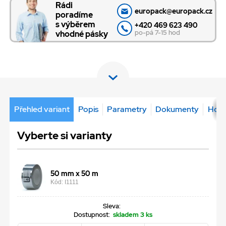
Rádi
europack@europack.cz
poradíme
s výběrem
+420 469 623 490
po-pá 7-15 hod
vhodné pásky
Přehled variant
Popis
Parametry
Dokumenty
Hodn
Vyberte si varianty
50 mm x 50 m
Kód: I1111
Sleva:
Dostupnost:
skladem 3 ks