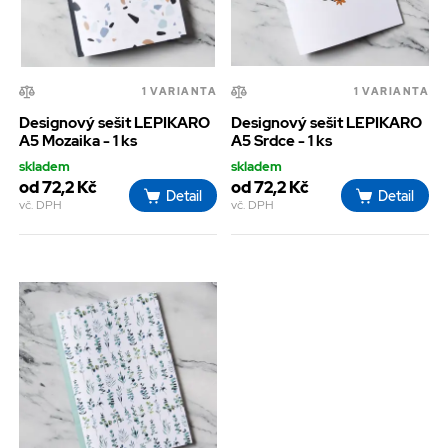
1 VARIANTA
1 VARIANTA
Designový sešit LEPIKARO
Designový sešit LEPIKARO
A5 Mozaika - 1 ks
A5 Srdce - 1 ks
skladem
skladem
od 72,2 Kč
od 72,2 Kč
Detail
Detail
vč. DPH
vč. DPH