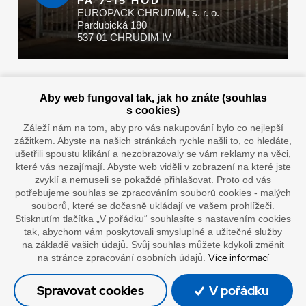
PÁ 7-15 HOD
EUROPACK CHRUDIM, s. r. o.
Pardubická 180
537 01 CHRUDIM IV
Zaplatit u nás můžete hotově i online
Aby web fungoval tak, jak ho znáte (souhlas
s cookies)
Záleží nám na tom, aby pro vás nakupování bylo co nejlepší
zážitkem. Abyste na našich stránkách rychle našli to, co hledáte,
Doprava vaším oblíbeným dopravcem
ušetřili spoustu klikání a nezobrazovaly se vám reklamy na věci,
které vás nezajímají. Abyste web viděli v zobrazení na které jste
zvyklí a nemuseli se pokaždé přihlašovat. Proto od vás
potřebujeme souhlas se zpracováním souborů cookies - malých
souborů, které se dočasně ukládají ve vašem prohlížeči.
Stisknutím tlačítka „V pořádku“ souhlasíte s nastavením cookies
tak, abychom vám poskytovali smysluplné a užitečné služby
na základě vašich údajů. Svůj souhlas můžete kdykoli změnit
Více informací
na stránce zpracování osobních údajů.
”Lepíme s jistotou”
Spravovat cookies
V pořádku
© Oficiální stránky společnosti Europack