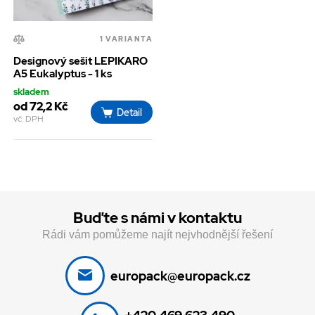
1 VARIANTA
Designový sešit LEPIKARO
A5 Eukalyptus - 1 ks
skladem
od 72,2 Kč
Detail
vč. DPH
Buďte s námi v kontaktu
Rádi vám pomůžeme najít nejvhodnější řešení
europack@europack.cz