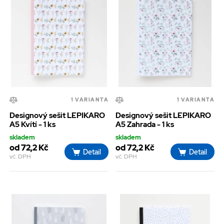
1 VARIANTA
1 VARIANTA
Designový sešit LEPIKARO
Designový sešit LEPIKARO
A5 Kvítí - 1 ks
A5 Zahrada - 1 ks
skladem
skladem
od 72,2 Kč
od 72,2 Kč
Detail
Detail
vč. DPH
vč. DPH