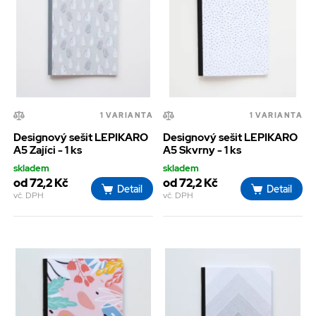
1 VARIANTA
1 VARIANTA
Designový sešit LEPIKARO
Designový sešit LEPIKARO
A5 Zajíci - 1 ks
A5 Skvrny - 1 ks
skladem
skladem
od 72,2 Kč
od 72,2 Kč
Detail
Detail
vč. DPH
vč. DPH