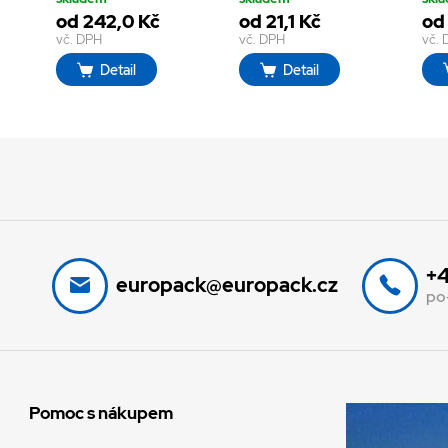
od 242,0 Kč
od 21,1 Kč
od
vč. DPH
vč. DPH
vč.
Detail
Detail
+4
europack@europack.cz
po
Pomoc s nákupem