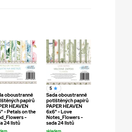
5
a oboustranně
Sada oboustranně
ištěných papírů
potištěných papírů
PER HEAVEN
PAPER HEAVEN
" - Petals on the
6x6" - Love
d_Flowers -
Notes_Flowers -
a 24 listů
sada 24 listů
adem
skladem