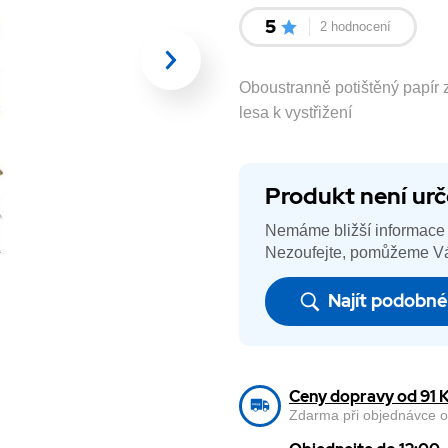
5
2 hodnocení
Oboustranně potištěný papír z
lesa k vystřižení
Produkt není urč
Nemáme bližší informace 
Nezoufejte, pomůžeme Vá
Najít podobn
Ceny dopravy od 91 
Zdarma při objednávce o