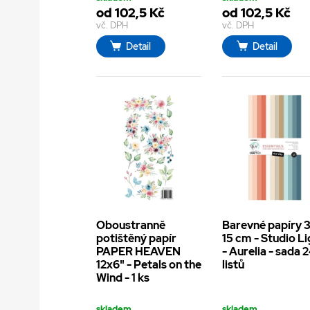
od 102,5 Kč
od 102,5 Kč
vč. DPH
vč. DPH
Detail
Detail
Oboustranně
Barevné papíry 
potištěný papír
15 cm - Studio L
PAPER HEAVEN
- Aurelia - sada 
12x6" - Petals on the
listů
Wind - 1 ks
skladem
skladem