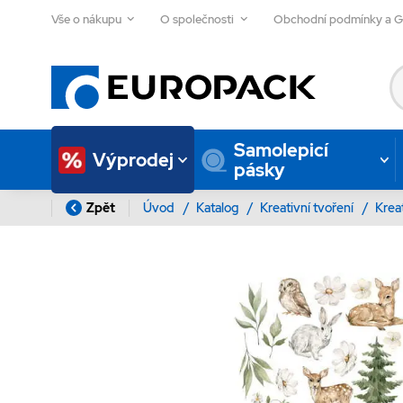
Vše o nákupu
O společnosti
Obchodní podmínky a 
Samolepicí
Výprodej
pásky
Zpět
Úvod
/
Katalog
/
Kreativní tvoření
/
Krea