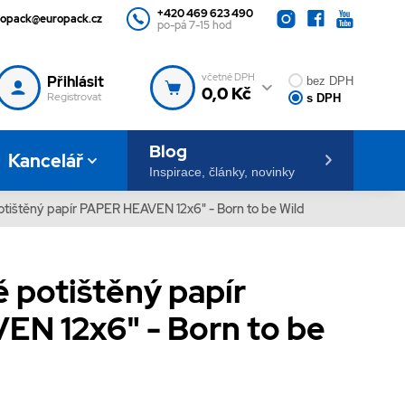
+420 469 623 490
ropack@europack.cz
po-pá 7-15 hod
včetně DPH
Přihlásit
bez DPH
0,0 Kč
Registrovat
s DPH
Blog
Kancelář
Inspirace, články, novinky
tištěný papír PAPER HEAVEN 12x6" - Born to be Wild
 potištěný papír
N 12x6" - Born to be