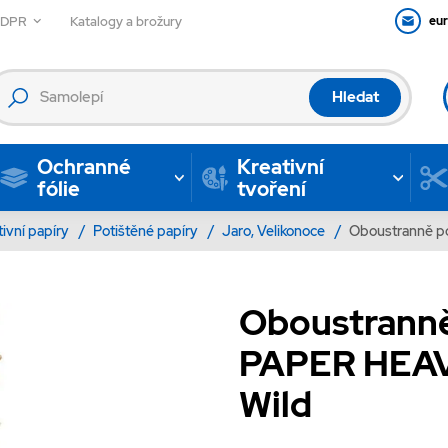
GDPR
Katalogy a brožury
eu
Hledat
Ochranné
Kreativní
fólie
tvoření
tivní papíry
/
Potištěné papíry
/
Jaro, Velikonoce
/
Oboustranně po
Oboustranně
PAPER HEAVE
Wild