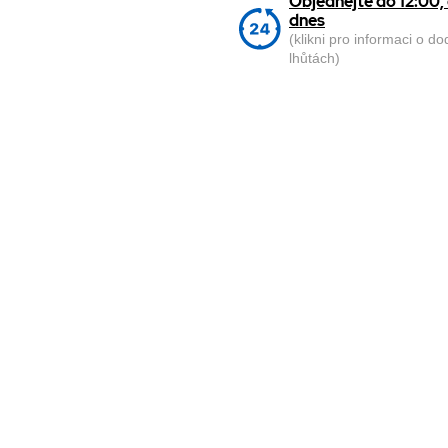
Objednejte do 12:00
dnes
(klikni pro informaci o d
lhůtách)