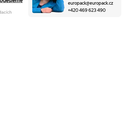
, odešleme
europack@europack.cz
+420 469 623 490
odacích