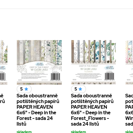
5
5
ně
Sada oboustranně
Sada oboustranně
Sad
írů
potištěných papírů
potištěných papírů
pot
PAPER HEAVEN
PAPER HEAVEN
PA
6x6" - Deep in the
6x6" - Deep in the
6x6
Forest - sada 24
Forest_Flowers -
Win
listů
sada 24 listů
sad
skladem
skladem
skl