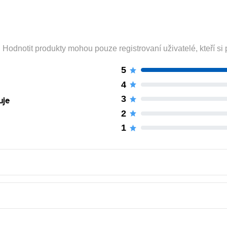
odnotit produkty mohou pouze registrovaní uživatelé, kteří si p
5
4
3
uje
2
1