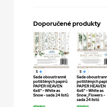
Doporučené produkty
5
5
Sada oboustranně
Sada oboustran
potištěných papírů
potištěných pap
PAPER HEAVEN
PAPER HEAVEN
6x6" - White as
6x6" - White as
Snow - sada 24 listů
Snow_Flowers -
sada 24 listů
skladem
skladem