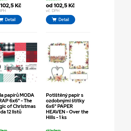
 102,5 Kč
od 102,5 Kč
 DPH
vč. DPH
Detail
Detail
da papírů MODA
Potištěný papír s
AP 6x6" - The
ozdobnými štítky
ic of Christmas
6x6" PAPER
ada 12 listů
HEAVEN - Over the
Hills - 1 ks
adem
skladem