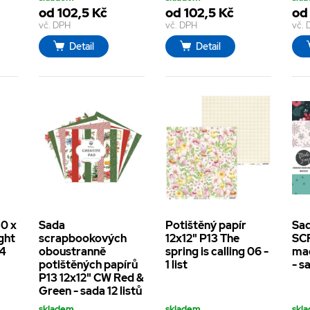
od 102,5 Kč
od 102,5 Kč
od
vč. DPH
vč. DPH
vč.
Detail
Detail
30 x
Sada
Potištěný papír
Sa
ight
scrapbookových
12x12" P13 The
SCR
24
oboustranně
spring is calling 06 -
mag
potištěných papírů
1 list
- s
P13 12x12" CW Red &
Green - sada 12 listů
skladem
skladem
skl