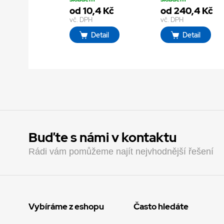
od 10,4 Kč
od 240,4 Kč
vč. DPH
vč. DPH
Detail
Detail
Buďte s námi v kontaktu
Rádi vám pomůžeme najít nejvhodnější řešení
Vybíráme z eshopu
Často hledáte