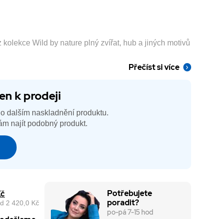
 kolekce Wild by nature plný zvířat, hub a jiných motivů
Přečíst si více
en k prodeji
o dalším naskladnění produktu.
m najít podobný produkt.
é
Potřebujete
Kč
poradit?
d 2 420,0 Kč
po-pá 7-15 hod