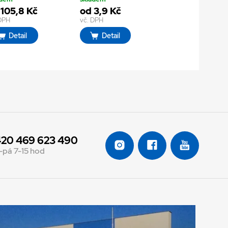
 105,8 Kč
od 3,9 Kč
 DPH
vč. DPH
Detail
Detail
20 469 623 490
-pá 7-15 hod