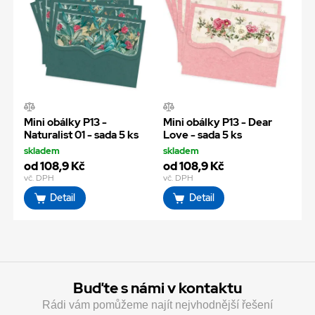
Mini obálky P13 -
Mini obálky P13 - Dear
Naturalist 01 - sada 5 ks
Love - sada 5 ks
skladem
skladem
od 108,9 Kč
od 108,9 Kč
vč. DPH
vč. DPH
Detail
Detail
Buďte s námi v kontaktu
Rádi vám pomůžeme najít nejvhodnější řešení