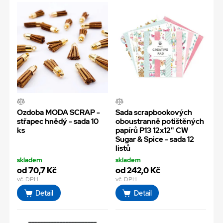
Ozdoba MODA SCRAP -
Sada scrapbookových
střapec hnědý - sada 10
oboustranně potištěných
ks
papírů P13 12x12" CW
Sugar & Spice - sada 12
listů
skladem
skladem
od 70,7 Kč
od 242,0 Kč
vč. DPH
vč. DPH
Detail
Detail