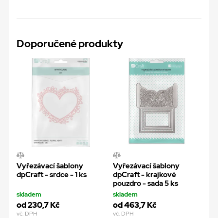
Doporučené produkty
Vyřezávací šablony
Vyřezávací šablony
dpCraft - srdce - 1 ks
dpCraft - krajkové
pouzdro - sada 5 ks
skladem
skladem
od 230,7 Kč
od 463,7 Kč
vč. DPH
vč. DPH