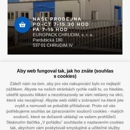
NAŠE PRODEJNA
PO-ČT 7-15.30 HOD
PÁ 7-15 HOD
EUROPACK CHRUDIM, s. r. o.
Pardubická 180
537 01 CHRUDIM IV
Zaplatit u nás můžete hotově i online
Aby web fungoval tak, jak ho znáte (souhlas
s cookies)
Záleží nám na tom, aby pro vás nakupování bylo co nejlepší
zážitkem. Abyste na našich stránkách rychle našli to, co hledáte,
Doprava vaším oblíbeným dopravcem
ušetřili spoustu klikání a nezobrazovaly se vám reklamy na věci,
které vás nezajímají. Abyste web viděli v zobrazení na které jste
zvyklí a nemuseli se pokaždé přihlašovat. Proto od vás
potřebujeme souhlas se zpracováním souborů cookies - malých
souborů, které se dočasně ukládají ve vašem prohlížeči.
Stisknutím tlačítka „V pořádku“ souhlasíte s nastavením cookies
tak, abychom vám poskytovali smysluplné a užitečné služby