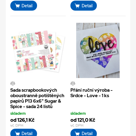
Detail
Detail
Sada scrapbookových
Přání ruční výroba -
oboustranně potištěných
Srdce - Love - 1 ks
papírů P13 6x6" Sugar &
Spice - sada 24 listů
skladem
skladem
od 126,1 Kč
od 121,0 Kč
vč. DPH
vč. DPH
Detail
Detail