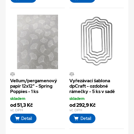
Vellum/pergamenový
Vyřezávací šablona
papír 12x12" - Spring
dpCraft - ozdobné
Poppies - 1 ks
rámečky - 5 ks v sadě
skladem
skladem
od 51,3 Kč
od 292,9 Kč
vč. DPH
vč. DPH
Detail
Detail