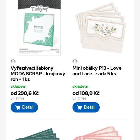
Vyřezávací šablony
Mini obálky P13 - Love
MODA SCRAP - krajkový
and Lace - sada 5 ks
roh - 1 ks
skladem
skladem
od 290,6 Kč
od 108,9 Kč
vč. DPH
vč. DPH
Detail
Detail