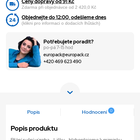
Ceny dopravy od 91 Kč
Zdarma při objednávce od 2 420,0 Kč
Objednejte do 12:00, odešleme dnes
(klikni pro informaci o dodacích lhůtách)
Potřebujete poradit?
po-pá 7-15 hod
europack@europack.cz
+420 469 623 490
0
Popis
Hodnocení
Popis produktu
Přání ruční výroba - Lišky - blahopřejeme k miminku