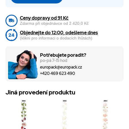
Ceny dopravy od 91 Kč
Zdarma při objednávce od 2 420,0 Kč
Objednejte do 12:00, odešleme dnes
(klikni pro informaci o dodacích lhůtách)
Potřebujete poradit?
po-pá 7-15 hod
europack@europack.cz
+420 469 623 490
Jiná provedení produktu