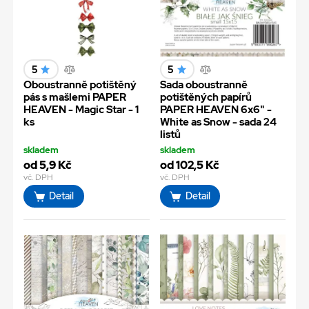
5
5
Oboustranně potištěný
Sada oboustranně
pás s mašlemi PAPER
potištěných papírů
HEAVEN - Magic Star - 1
PAPER HEAVEN 6x6" -
ks
White as Snow - sada 24
listů
skladem
skladem
od 5,9 Kč
od 102,5 Kč
vč. DPH
vč. DPH
Detail
Detail