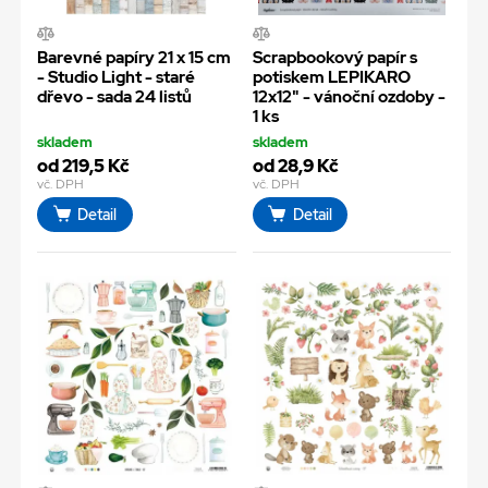
Barevné papíry 21 x 15 cm
Scrapbookový papír s
- Studio Light - staré
potiskem LEPIKARO
dřevo - sada 24 listů
12x12" - vánoční ozdoby -
1 ks
skladem
skladem
od 219,5 Kč
od 28,9 Kč
vč. DPH
vč. DPH
Detail
Detail