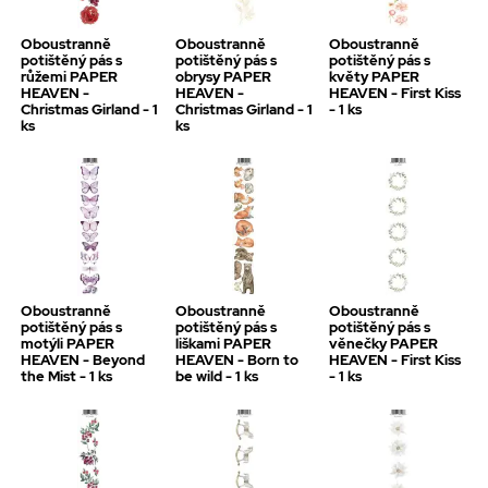
Oboustranně
Oboustranně
Oboustranně
potištěný pás s
potištěný pás s
potištěný pás s
růžemi PAPER
obrysy PAPER
květy PAPER
HEAVEN -
HEAVEN -
HEAVEN - First Kiss
Christmas Girland - 1
Christmas Girland - 1
- 1 ks
ks
ks
Oboustranně
Oboustranně
Oboustranně
potištěný pás s
potištěný pás s
potištěný pás s
motýli PAPER
liškami PAPER
věnečky PAPER
HEAVEN - Beyond
HEAVEN - Born to
HEAVEN - First Kiss
the Mist - 1 ks
be wild - 1 ks
- 1 ks