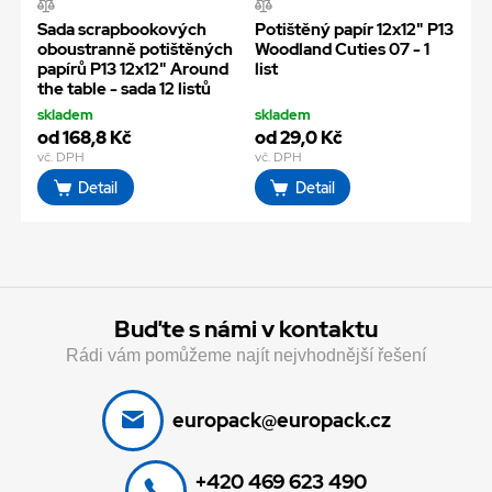
Sada scrapbookových
Potištěný papír 12x12" P13
oboustranně potištěných
Woodland Cuties 07 - 1
papírů P13 12x12" Around
list
the table - sada 12 listů
skladem
skladem
od 168,8 Kč
od 29,0 Kč
vč. DPH
vč. DPH
Detail
Detail
Buďte s námi v kontaktu
Rádi vám pomůžeme najít nejvhodnější řešení
europack@europack.cz
+420 469 623 490