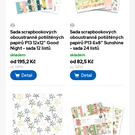
Sada scrapbookových
Sada scrapbookových
oboustranně potištěných
oboustranně potištěných
papírů P13 12x12" Good
papírů P13 6x8" Sunshine
Night - sada 12 listů
- sada 24 listů
skladem
skladem
od 195,2 Kč
od 82,5 Kč
vč. DPH
vč. DPH
Detail
Detail