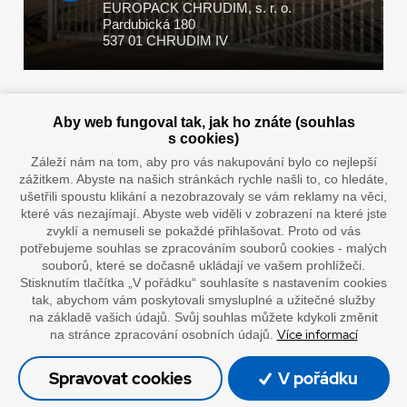
EUROPACK CHRUDIM, s. r. o.
Pardubická 180
537 01 CHRUDIM IV
Zaplatit u nás můžete hotově i online
Aby web fungoval tak, jak ho znáte (souhlas
s cookies)
Záleží nám na tom, aby pro vás nakupování bylo co nejlepší
zážitkem. Abyste na našich stránkách rychle našli to, co hledáte,
Doprava vaším oblíbeným dopravcem
ušetřili spoustu klikání a nezobrazovaly se vám reklamy na věci,
které vás nezajímají. Abyste web viděli v zobrazení na které jste
zvyklí a nemuseli se pokaždé přihlašovat. Proto od vás
potřebujeme souhlas se zpracováním souborů cookies - malých
souborů, které se dočasně ukládají ve vašem prohlížeči.
Stisknutím tlačítka „V pořádku“ souhlasíte s nastavením cookies
tak, abychom vám poskytovali smysluplné a užitečné služby
na základě vašich údajů. Svůj souhlas můžete kdykoli změnit
Více informací
na stránce zpracování osobních údajů.
”Lepíme s jistotou”
Spravovat cookies
V pořádku
© Oficiální stránky společnosti Europack