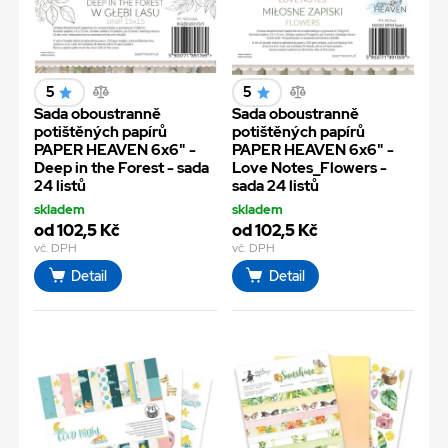
5
5
Sada oboustranně
Sada oboustranně
potištěných papírů
potištěných papírů
PAPER HEAVEN 6x6" -
PAPER HEAVEN 6x6" -
Deep in the Forest - sada
Love Notes_Flowers -
24 listů
sada 24 listů
skladem
skladem
od 102,5 Kč
od 102,5 Kč
vč. DPH
vč. DPH
Detail
Detail