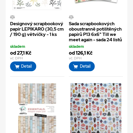
Designový scrapbookový
Sada scrapbookových
papír LEPIKARO (30,5 cm
oboustranně potištěných
/ 190 g) větvičky - 1 ks
papírů P13 6x6" Till we
meet again - sada 24 listů
skladem
skladem
od 27,1 Kč
od 126,1 Kč
vč. DPH
vč. DPH
Detail
Detail