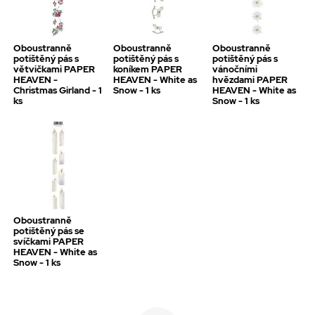
Oboustranně
Oboustranně
Oboustranně
potištěný pás s
potištěný pás s
potištěný pás s
větvičkami PAPER
koníkem PAPER
vánočními
HEAVEN -
HEAVEN - White as
hvězdami PAPER
Christmas Girland - 1
Snow - 1 ks
HEAVEN - White as
ks
Snow - 1 ks
Oboustranně
potištěný pás se
svíčkami PAPER
HEAVEN - White as
Snow - 1 ks