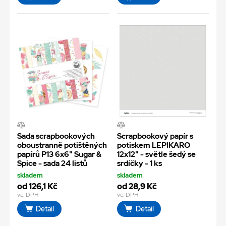
Sada scrapbookových
Scrapbookový papír s
oboustranně potištěných
potiskem LEPIKARO
papírů P13 6x6" Sugar &
12x12" - světle šedý se
Spice - sada 24 listů
srdíčky - 1 ks
skladem
skladem
od 126,1 Kč
od 28,9 Kč
vč. DPH
vč. DPH
Detail
Detail