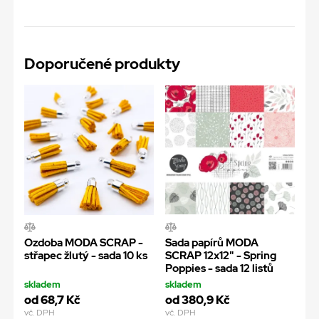
Doporučené produkty
Ozdoba MODA SCRAP -
Sada papírů MODA
střapec žlutý - sada 10 ks
SCRAP 12x12" - Spring
Poppies - sada 12 listů
skladem
skladem
od 68,7 Kč
od 380,9 Kč
vč. DPH
vč. DPH