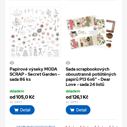
Papírové výseky MODA
Sada scrapbookových
SCRAP - Secret Garden -
oboustranně potištěných
sada 86 ks
papírů P13 6x6" - Dear
Love - sada 24 listů
skladem
skladem
od 105,0 Kč
od 126,1 Kč
vč. DPH
vč. DPH
Detail
Detail