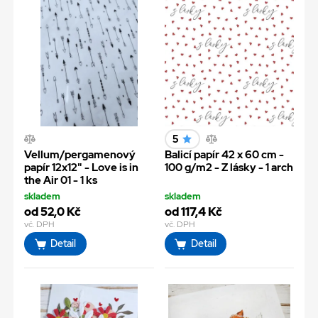
5
Vellum/pergamenový
Balicí papír 42 x 60 cm -
papír 12x12" - Love is in
100 g/m2 - Z lásky - 1 arch
the Air 01 - 1 ks
skladem
skladem
od 52,0 Kč
od 117,4 Kč
vč. DPH
vč. DPH
Detail
Detail