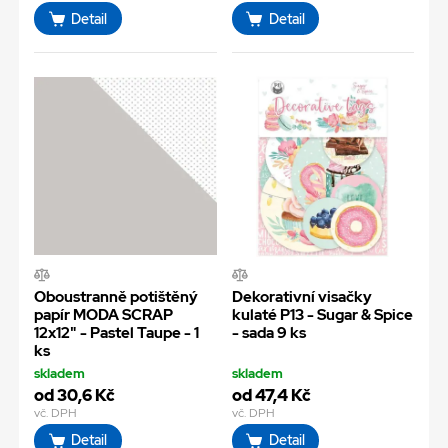
Detail
Detail
Oboustranně potištěný
Dekorativní visačky
papír MODA SCRAP
kulaté P13 - Sugar & Spice
12x12" - Pastel Taupe - 1
- sada 9 ks
ks
skladem
skladem
od 30,6 Kč
od 47,4 Kč
vč. DPH
vč. DPH
Detail
Detail