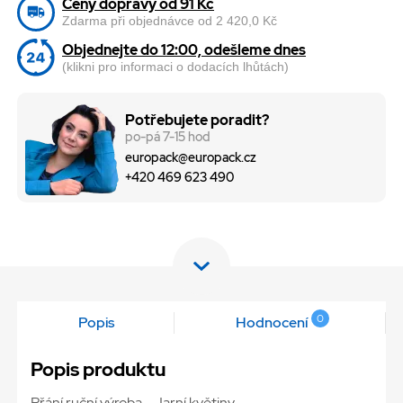
Ceny dopravy od 91 Kč
Zdarma při objednávce od 2 420,0 Kč
Objednejte do 12:00, odešleme dnes
(klikni pro informaci o dodacích lhůtách)
Potřebujete poradit?
po-pá 7-15 hod
europack@europack.cz
+420 469 623 490
0
Popis
Hodnocení
Popis produktu
Přání ruční výroba - Jarní květiny