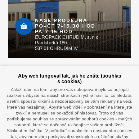
NAŠE PRODEJNA
PO-ČT 7-15.30 HOD
PÁ 7-15 HOD
EUROPACK CHRUDIM, s. r. o.
Pardubická 180
537 01 CHRUDIM IV
Zaplatit u nás můžete hotově i online
Aby web fungoval tak, jak ho znáte (souhlas
s cookies)
Záleží nám na tom, aby pro vás nakupování bylo co nejlepší
zážitkem. Abyste na našich stránkách rychle našli to, co hledáte,
Doprava vaším oblíbeným dopravcem
ušetřili spoustu klikání a nezobrazovaly se vám reklamy na věci,
které vás nezajímají. Abyste web viděli v zobrazení na které jste
zvyklí a nemuseli se pokaždé přihlašovat. Proto od vás
potřebujeme souhlas se zpracováním souborů cookies - malých
souborů, které se dočasně ukládají ve vašem prohlížeči.
Stisknutím tlačítka „V pořádku“ souhlasíte s nastavením cookies
tak, abychom vám poskytovali smysluplné a užitečné služby