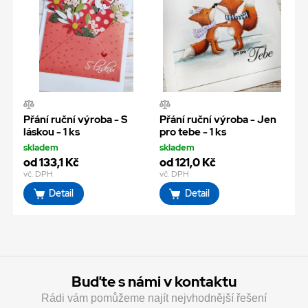
Přání ruční výroba - S
Přání ruční výroba - Jen
láskou - 1 ks
pro tebe - 1 ks
skladem
skladem
od 133,1 Kč
od 121,0 Kč
vč. DPH
vč. DPH
Detail
Detail
Buďte s námi v kontaktu
Rádi vám pomůžeme najít nejvhodnější řešení